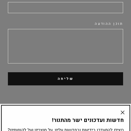
תוכן ההודעה
שליחה
קטלוג מוצרים
חדשות ועדכונים ישר מהתנור!
"Translation
missing:
ציוד לפי עיסוק
רוצים להתעדכן בידיעות ובחדשות עלינו, על מוצרינו ועל לקוחותינו?
he.general.accessibility.close_modal"