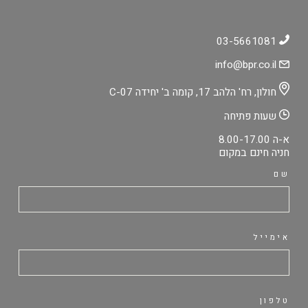
03-5661081
info@bpr.co.il
חולון, רח' הלהב 17, קומה ב' יחידה C-07
שעות פתיחה
א-ה 8.00-17.00
חניה חינם במקום
שם
אימייל
טלפון