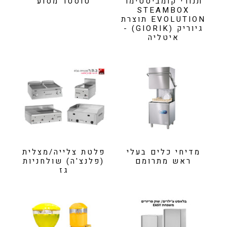
תנורי קומביסטימר
טוסטר מסוע
STEAMBOX
EVOLUTION תוצרת
גיוריק (GIORIK) -
איטליה
מדיחי כלים בעלי
פלטת צלייה/מצלית
ראש מתרומם
(פלנצ'ה) שולחניות
גז