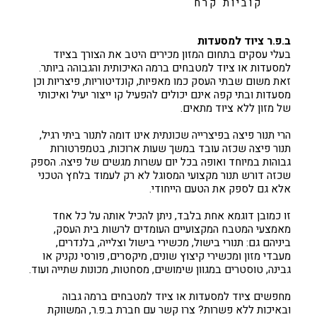
קוביות קרח
ב.פ.ר ציוד למסעדות
בעלי עסקים בתחום המזון מכירים היטב את הצורך בציוד
למסעדות או ציוד למטבחים ברמה האיכותית והגבוהה ביותר.
זאת משום שבתי העסק כמו מאפיות, קונדיטוריות, פיצריות וכן
מסעדות ובתי קפה אינם יכולים להפעיל קו ייצור יעיל ואיכותי
של מזון ללא ציוד מתאים.
הרי תנור פיצה בפיצרייה שכונתית אינו דומה לתנור ביתי רגיל,
תנור פיצה שכזה עובד במשך שעות ארוכות, בטמפרטורות
גבוהות במיוחד ואופה בכל יום עשרות מגשים של פיצה. הספק
שכזה דורש תנור מקצועי המסוגל לא רק לעמוד בלחץ הטכני
אלא גם לספק את הטעם הייחודי.
זו כמובן דוגמא אחת בלבד, ניתן להכיל אותה על כל אחד
מאמצעי המטבח המקצועיים העומדים לרשות בית העסק,
ביניהם גם: תנורי בישול, מכשירי בישול וצלייה, בלנדרים,
מעבדי מזון ומכשירי קיצוץ שונים, מיקסרים, פורסי נקניק או
גבינה, טוסטרים במגוון שימושים, מסחטות, מכונות שתייה ועוד.
מחפשים ציוד למסעדות או ציוד למטבחים ברמה גבוה
ובאיכות ללא פשרות? צרו קשר עם חברת ב.פ.ר, המשווקת