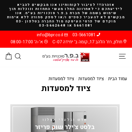
להמשך
אזהרה!!! לציבור לקוחותינו אנו מבקשים להביא
קריאה
לידיעתכם כי לאחרונה החלו מעשי התחזות ונוכלות תוך
שימוש בשמה של חברת ב.פ.ר סוכנויות בע"מ. אנו
מבקשים לא להעביר כספים ו/או לספק סחורה ללא אימות
מוקדם של פרטי העיסקה מול החברה בטלפון 03-
5661081 או 03-5662648
info@bpr.co.il
03-5661081
חולון, רח' הלהב 17, קומה ב' יחידה C-07
א'-ה' 08:00-17:00
ניווט באתר
חיפוש
סל
עמוד הבית
/
ציוד למסעדות
/
ציוד למסעדות
ציוד למסעדות
חדש ובלעדי אצלנו
בלסט צ'ילר שוק פריזר