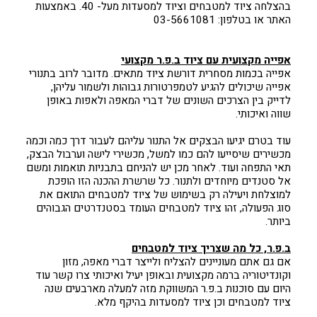
בהצלחה ציוד למטבחים וציוד למסעדות מעל- 40. באמצעות
האתר או בטלפון: 03-5661081
אפייה מקצועית עם ציוד ב.פ.ר מקצועי
אפייה בכמות מסחרית דורשת ציוד מתאים. מדובר לרוב בתנורי
אפייה שיכולים להגיע לטמפרטורות גבוהות ולשמור עליהן,
לדייק בין הצרכים השונים של דברי המאפה ולאפות באופן
שווה ואיכותי.
עוד בטרם יגיעו הבצקים אל התנור עליהם לעבור דרך כמה וכמה
מכשירים שיסייעו להם כמו למשל, מכשירי לישה וערבול הבצק,
תאי התפחה ועוד. לאחר מכן יש להניחם בתבניות תואמות ומשם
אל סטנדים מיוחדים ולתנור. כל שרשרת ההכנה הזו הופכת
למוצלחת ויעילה רק בשימוש של ציוד למטבחים התואם את
סוג הפעולה, זהו ציוד למטבחים העומד בסטנדרטים הגבוהים
ביותר.
ב.פ.ר, כל מה שצריך ציוד למטבחים
אם גם אתם מעוניינים להצליח ולייצר דברי מאפה, מזון
וקונדיטוריה ברמה מקצועית ובאופן יעיל ואיכותי צרו קשר עוד
היום עם סוכנות ב.פ.ר המשווקת מזה למעלה מארבעים שנה
ציוד למטבחים וכן ציוד למסעדות בהיקף מלא.