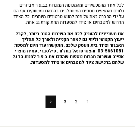
לכל אחד מהמכשירים ומהמכונות הנמכרות בב.פ.ר אביזרים
נלווים ואמצעים נוספים המשתלבים בהתאם ומשווקים אף הם
על ידי החברה. זאת על מנת למנוע טרטורים מיותרים. כל הציוד
הדרוש למטבחים או ציוד למסעדות תחת קורת גג אחת.
אנו מעוניינים להעניק לכם את השירות הטוב ביותר, לקבל
ייעוץ מקצועי וליווי גם לאחר הקנייה ולאורך כל תהליך
האבזור וציוד בית העסק שלכם. התקשרו עוד היום למספר:
03-5661081 והצטרפו אל בונז'ור, פילסברי, עמית מוצרי
אפייה ועשרות חברות נוספות שהפכו את ב.פ.ר לחנות הדגל
שלהם ברכישת ציוד למטבחים או ציוד למסעדות.
3
2
1
הבא