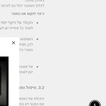
באופן שוטף.
לכלוך מצטבר יכול גם לגרום ל
כיצד לנקות את התנור:
הקפד על ניקוי יומי:
●
מ
לאחר כל אפייה יש לעב
●
השתמש בחומרי ניקוי 
לכן, תמיד כדאי להשתמש
slation
חומרי ניקוי לא מתאימ
issing:
e_modal"
●
אל תשכח את הדלתות:
יום לאחר כל שימוש.
3.2. טיפול ומעקב אחרי חום התנור
היכולת של התנור לחמם בצורה
אם התנור לא מחמם בצורה אחי