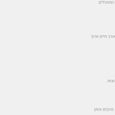
המאכלים.
רך חיים ארוך
צות.
מנקים אותן