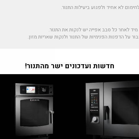
חימום לא אחיד ולפגוע ביעילות התנור.
יד לאחר כל סבב אפייה יש לנקות את התנור.
ור על הדפנות הפנימיות של התנור ולנקות שאריות מזון.
מתאימים:
חומרי ניקוי רגילים עשויים להזיק לחלק מהחומרים של התנור.
 בחומרי ניקוי ייעודיים לתנורים תעשייתיים.
"Tran
חדשות ועדכונים ישר מהתנור!
ים עלולים לשחוק את ציפויי המתכת או לגרום להיווצרות קילופים על ה
m
he.general.accessibility.clos
דלתות התנור הן מקום שבו מצטבר לכלוך ושומנים בצורה מהירה. יש לנ
 אחידה חשובה מאוד לאיכות האפייה.
דה, התוצאה יכולה להיות אפייה לא אחידה של המאפים.