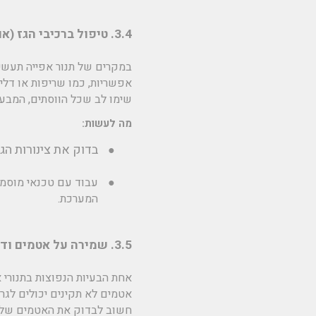
3.4. טיפול ברכיבי הגז (אם יש)
במקרים של תנור אפייה תעשיי
אפשריות, כמו שריפות או דליפ
שימו לב שכל הווסתים, המבערים
מה לעשות:
בדוק את צינורות הגז
●
●
עבוד עם טכנאי מוסמך
המערכת.
3.5. שמירה על אטמים ודלתות
אחת הבעיות הנפוצות בתנורי 
אטמים לא תקינים יכולים לגרו
חשוב לבדוק את האטמים של דל