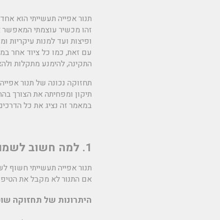
תנור אפייה תעשייתי הוא אחד
זהו מכשיר עוצמתי המאפשר אפי
ופיצות ועד למנות עיקריות ומזו
עם זאת, כמו כל ציוד אחר במ
התקינה, להימנע מתקלות ולהא
תחזוקה נכונה של תנור אפייה
תיקון ומפחיתה את הצורך בהח
במאמר זה נציג את כל הדרכים,
1. למה חשוב לשמור על תנור אפייה תעשייתי?
תנור אפייה תעשייתי חשוף לשי
אם התנור לא מקבל את הטיפול
היתרונות של תחזוקה שו