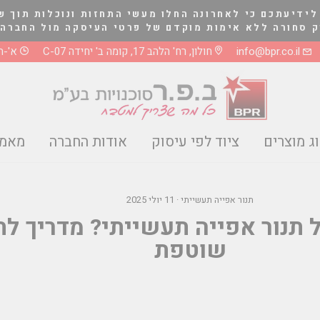
לידיעתכם כי לאחרונה החלו מעשי התחזות ונוכלות תוך ש
לא אימות מוקדם של פרטי העיסקה מול החברה בטלפון 03-5661081 או 8
info@bpr.co.il
חולון, רח' הלהב 17, קומה ב' יחידה C-07
א'-ה' 0-17:00
ג מוצרים
ציוד לפי עיסוק
אודות החברה
מאמר
תנור אפייה תעשייתי
·
11 יולי 2025
 תנור אפייה תעשייתי? מדריך ל
שוטפת