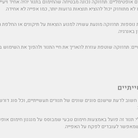
ם אופטימליים:
תחזוקה נכונה מבטיחה שהחימום בתנור יהיה אחיד ויעיל
 לא מתוחזק יכול להוציא תוצאות גרועות יותר, כמו אפייה לא אחידה.
נוספות:
תחזוקה מונעת עשויה למנוע הוצאות על תיקונים או החלפת רכ
 באנרגיה.
ים:
תחזוקה שוטפת עוזרת להאריך את חיי התנור ולהפוך את השימוש ב
חשוב לדעת שישנם סוגים שונים של תנורים תעשייתיים, וכל סוג דורש
:
תנור זה פועל באמצעות חימום טבעי שמבוסס על מנגנון חימום אופקי
שמאפשר לעובדים לפקח על האפייה.