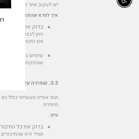
Enable accessibility
יש לעקוב אחר פעולתו של התר
איך לוודא שהתנור מחמם בצו
רו
בדוק את הטמפרטור
●
ניתן לבצע בדיקה עם מ
אם התנור לא מחמם בצ
אימי
●
שימוש במערכות אוטומ
שמפקחות על הטמפרטור
3.3. שמירה על רכיבים חשמליים
תנור אפייה תעשייתי כולל גם 
מיוחדת.
טיפ:
בדוק את כל החיבור
●
תמיד ודא שהחיבורים יצ