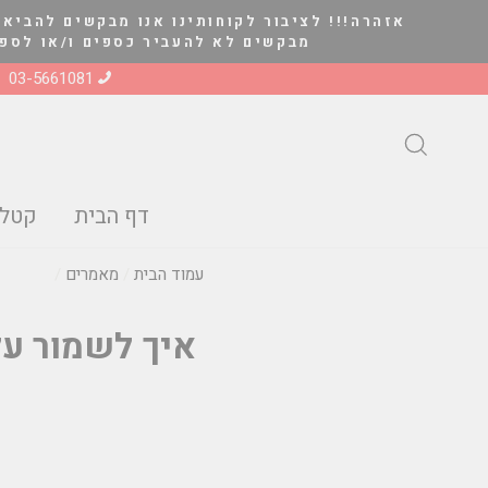
להמשך
אזהרה!!! לציבור לקוחותינו אנו מבקשים להביא 
קריאה
מבקשים לא להעביר כספים ו/או לספק סחורה ל
03-5661081
חיפוש
דף הבית
קטלו
עמוד הבית
/
מאמרים
/
איך לשמור על