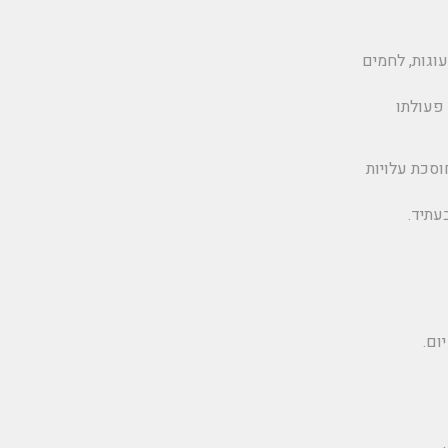
וגות, לחמים
פעולתו
וסכת עלויות
עתיד.
ום.