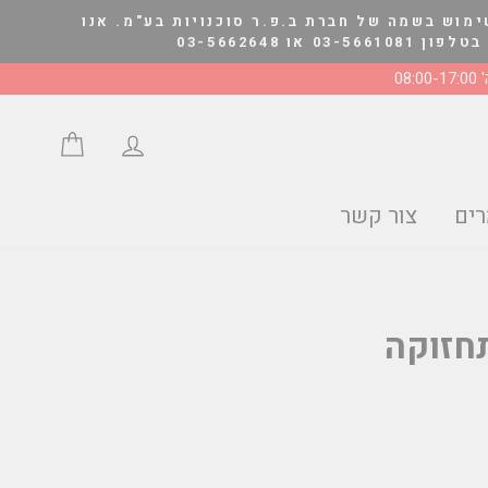
ימוש בשמה של חברת ב.פ.ר סוכנויות בע"מ. אנו
03-566264
08:0
התחבר/י
סל הצע
ים
צור קשר
תחזוקה