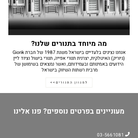
מה מיוחד בתנורים שלנו?
אנחנו נציגים בלעדיים בישראל משנת 1987 של חברת Giorik
(גיוריק) האיטלקית, יצרנית תנורי אפייה, תנורי בישול וציוד ליין
הידועים באמינותם ובעמידותם, ואשר נמצאים בשימושן של
מרבית רשתות השיווק בישראל
למגוון התנורים>>
מעוניינים בפרטים נוספים? פנו אלינו
03-5661081