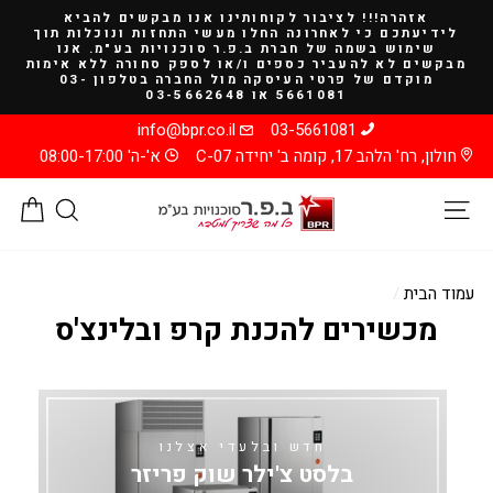
להמשך
אזהרה!!! לציבור לקוחותינו אנו מבקשים להביא
קריאה
לידיעתכם כי לאחרונה החלו מעשי התחזות ונוכלות תוך
שימוש בשמה של חברת ב.פ.ר סוכנויות בע"מ. אנו
מבקשים לא להעביר כספים ו/או לספק סחורה ללא אימות
מוקדם של פרטי העיסקה מול החברה בטלפון 03-
5661081 או 03-5662648
info@bpr.co.il
03-5661081
חולון, רח' הלהב 17, קומה ב' יחידה C-07
א'-ה' 08:00-17:00
ניווט באתר
חיפוש
סל
עמוד הבית
/
מכשירים להכנת קרפ ובלינצ'ס
חדש ובלעדי אצלנו
בלסט צ'ילר שוק פריזר