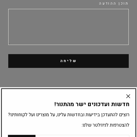
תוכן ההודעה
שליחה
קטלוג מוצרים
חדשות ועדכונים ישר מהתנור!
"Translation
missing:
ציוד לפי עיסוק
רוצים להתעדכן בידיעות ובחדשות עלינו, על מוצרינו ועל לקוחותינו?
he.general.accessibility.close_modal"
להצטרפות לניוזלטר שלנו:
להצטרפות לרשימת התפוצה:
אימייל