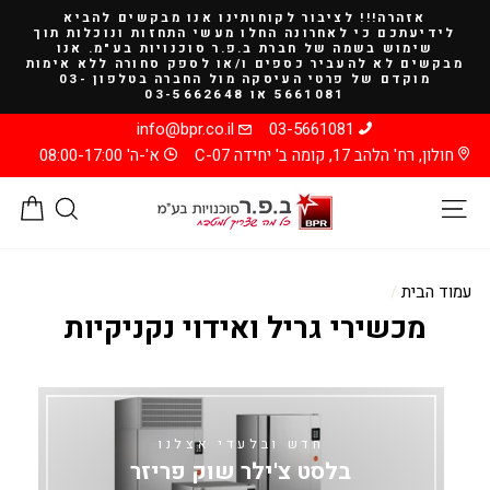
להמשך
אזהרה!!! לציבור לקוחותינו אנו מבקשים להביא
קריאה
לידיעתכם כי לאחרונה החלו מעשי התחזות ונוכלות תוך
שימוש בשמה של חברת ב.פ.ר סוכנויות בע"מ. אנו
מבקשים לא להעביר כספים ו/או לספק סחורה ללא אימות
מוקדם של פרטי העיסקה מול החברה בטלפון 03-
5661081 או 03-5662648
info@bpr.co.il
03-5661081
חולון, רח' הלהב 17, קומה ב' יחידה C-07
א'-ה' 08:00-17:00
ניווט באתר
חיפוש
סל
עמוד הבית
/
מכשירי גריל ואידוי נקניקיות
חדש ובלעדי אצלנו
בלסט צ'ילר שוק פריזר