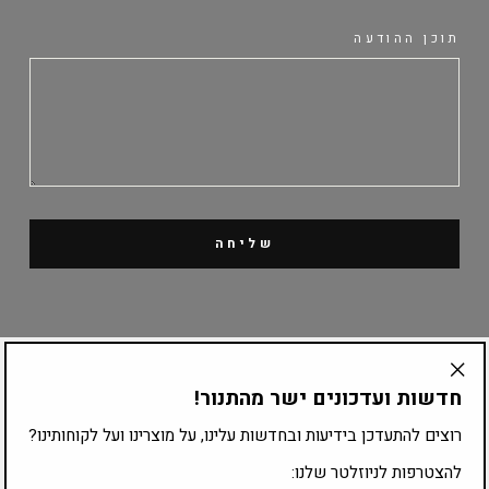
תוכן ההודעה
שליחה
קטלוג מוצרים
חדשות ועדכונים ישר מהתנור!
"Translation
missing:
ציוד לפי עיסוק
רוצים להתעדכן בידיעות ובחדשות עלינו, על מוצרינו ועל לקוחותינו?
he.general.accessibility.close_modal"
להצטרפות לניוזלטר שלנו: