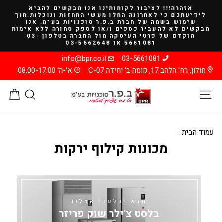
להמשך
אזהרה!!! לציבור לקוחותינו אנו מבקשים להביא
קריאה
לידיעתכם כי לאחרונה החלו מעשי התחזות ונוכלות תוך
שימוש בשמה של חברת ב.פ.ר סוכנויות בע"מ. אנו
מבקשים לא להעביר כספים ו/או לספק סחורה ללא אימות
מוקדם של פרטי העיסקה מול החברה בטלפון 03-
5661081 או 03-5662648
info@bpr.co.il
03-5661081
חולון, רח' הלהב 17, קומה ב' יחידה C-07
א'-ה' 08:00-17:00
ניווט באתר
חיפוש
סל
עמוד הבית
/
מכונות קילוף ירקות
חדש ובלעדי אצלנו
בלסט צ'ילר שוק פריזר