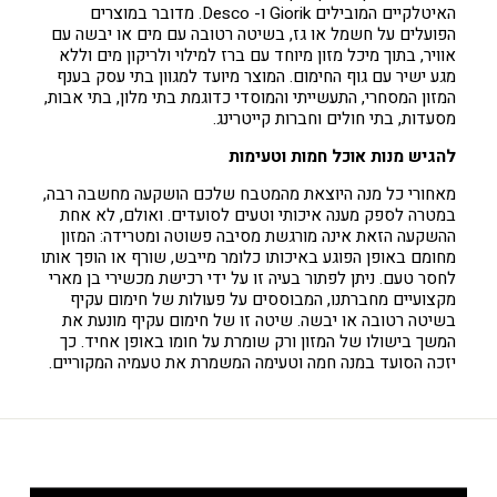
האיטלקיים המובילים Giorik ו- Desco. מדובר במוצרים
הפועלים על חשמל או גז, בשיטה רטובה עם מים או יבשה עם
אוויר, בתוך מיכל מזון מיוחד עם ברז למילוי ולריקון מים וללא
מגע ישיר עם גוף החימום. המוצר מיועד למגוון בתי עסק בענף
המזון המסחרי, התעשייתי והמוסדי כדוגמת בתי מלון, בתי אבות,
מסעדות, בתי חולים וחברות קייטרינג.
להגיש מנות אוכל חמות וטעימות
מאחורי כל מנה היוצאת מהמטבח שלכם הושקעה מחשבה רבה,
במטרה לספק מענה איכותי וטעים לסועדים. ואולם, לא אחת
ההשקעה הזאת אינה מורגשת מסיבה פשוטה ומטרידה: המזון
מחומם באופן הפוגע באיכותו כלומר מייבש, שורף או הופך אותו
לחסר טעם. ניתן לפתור בעיה זו על ידי רכישת מכשירי בן מארי
מקצועיים מחברתנו, המבוססים על פעולות של חימום עקיף
בשיטה רטובה או יבשה. שיטה זו של חימום עקיף מונעת את
המשך בישולו של המזון ורק שומרת על חומו באופן אחיד. כך
יזכה הסועד במנה חמה וטעימה המשמרת את טעמיה המקוריים.