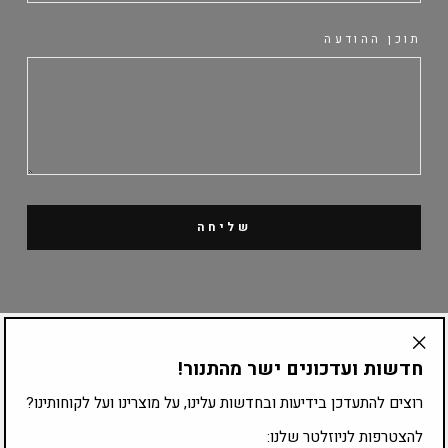
תוכן ההודעה
שליחה
קטלוג מוצרים
חדשות ועדכונים ישר מהתנור!
"Translation
missing:
ציוד לפי עיסוק
רוצים להתעדכן בידיעות ובחדשות עלינו, על מוצרינו ועל לקוחותינו?
he.general.accessibility.close_modal"
להצטרפות לניוזלטר שלנו: