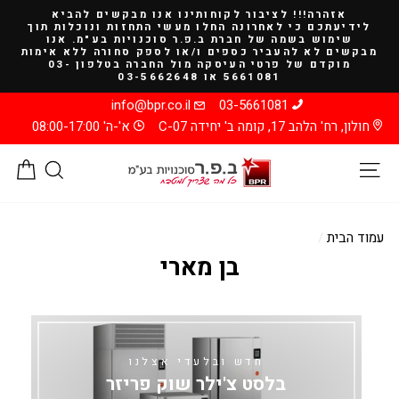
להמשך
אזהרה!!! לציבור לקוחותינו אנו מבקשים להביא
קריאה
לידיעתכם כי לאחרונה החלו מעשי התחזות ונוכלות תוך
שימוש בשמה של חברת ב.פ.ר סוכנויות בע"מ. אנו
מבקשים לא להעביר כספים ו/או לספק סחורה ללא אימות
מוקדם של פרטי העיסקה מול החברה בטלפון 03-
5661081 או 03-5662648
info@bpr.co.il
03-5661081
חולון, רח' הלהב 17, קומה ב' יחידה C-07
א'-ה' 08:00-17:00
ניווט באתר
חיפוש
סל
עמוד הבית
/
בן מארי
חדש ובלעדי אצלנו
בלסט צ'ילר שוק פריזר