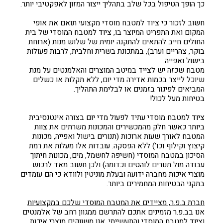
כך הופך הטיפול בכל שלב בתהליך ייצור המזון לאפקטיבי יותר.
חשוב לזכור כי ציוד למטבח מוסדי מקצועי תואם את אופי
המקום ואת התפריט המיוצר בו, ציוד למטבח המוסדי של בית
החולים חייב להתאים להתקנה יומית של שלוש מנות (ארוחת
בוקר, צהריים וערב), במתכונת בשרית וחלבית, לרבות פעולות
בישול ואפייה.
מטבח שכזה יש לצייד במיטב המוצרים והאלמנטים על מנת
שיוכל לייצר בכמות אדירה מדי יום, ללא תקלות או כשלים
המביאים לפיגור בזמנים או לבלימת התהליך.
בטיחות מעל לכול!
ציוד למטבח מוסדי עתיד לפעול מדי יום בצורה אינטנסיבית
ביותר כאשר חלק מהמכשירים והמכונות משרתים את צוות
המטבח לאורך שעות ארוכות (תנורים בישול ואפייה, מכונות
קיצוץ וקילוף וכו') ללא הפסקה. עובדות אלו מעלות את רמת
הסיכון במטבח המוסדי (חשיפה לחשמל, מים, מכונות חיתוך
עבודה מול תנורים לוהטים וכדומה) ולכן חשוב מאד לרכוש
מוצרי איכות מחברה ידועה ובעלת מוניטין ולוודא כי הם עומדים
בתקני הבטיחות המחמירים ביותר.
חברת ב.פ.ר, מציידים את המטבח המוסדי שלכם במקצועיות
אנו בב.פ.ר מזמינים אתכם להתרשם ממגוון רחב של אלמנטים
וציוד למטבח המוסדי והתעשייתי. אנו משווקים מוצרי איכות