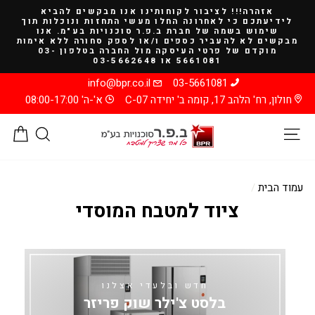
להמשך
אזהרה!!! לציבור לקוחותינו אנו מבקשים להביא
קריאה
לידיעתכם כי לאחרונה החלו מעשי התחזות ונוכלות תוך
שימוש בשמה של חברת ב.פ.ר סוכנויות בע"מ. אנו
מבקשים לא להעביר כספים ו/או לספק סחורה ללא אימות
מוקדם של פרטי העיסקה מול החברה בטלפון 03-
5661081 או 03-5662648
info@bpr.co.il
03-5661081
חולון, רח' הלהב 17, קומה ב' יחידה C-07
א'-ה' 08:00-17:00
ניווט באתר
חיפוש
סל
עמוד הבית
/
ציוד למטבח המוסדי
חדש ובלעדי אצלנו
בלסט צ'ילר שוק פריזר