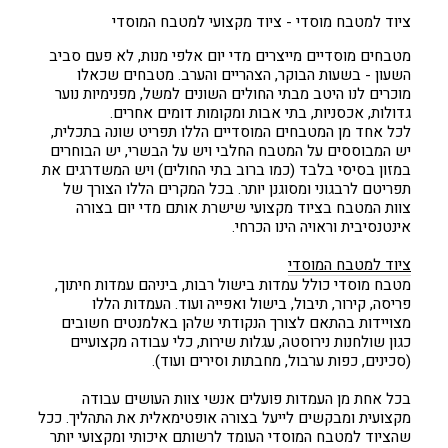
ציוד למטבח מוסדי - ציוד מקצועי למטבח המוסדי
מטבחים מוסדיים מייצרים מדי יום אלפי מנות, לא פעם סביב
השעון - בשעות הבוקר, הצהריים והערב. מטבחים שכאלו
מוכרים לנו היטב מבתי החולים השונים למשל, מפנימיות נוער
גדולות, אכסניות, בתי אבות ומקומות דומים אחרים.
לכל אחד מן המטבחים המוסדיים הללו תפריט שונה בתכלית,
יש המבוססים על המטבח החלבי ויש על הבשרי, יש הבוחרים
במזון בסיסי בלבד (כמו ברוב בתי החולים) ויש המשדרגים את
תפריטם לרבגוני ומסוגנן יותר. בכל המקרים הללו הצורך של
צוות המטבח בציוד מקצועי שישרת אותם מדי יום בצורה
אינטנסיבית וראויה הינו הכרחי.
ציוד למטבח המוסדי
מטבח מוסדי כולל עמדות בישול רבות, ביניהם עמדות חיתוך,
פריסה, קירור, תיבול, בישול ואפייה ועוד. העמדות הללו
מצויידות בהתאם לצורך הנקודתי שלהן באלמנטים חשובים
כגון שולחנות נירוסטה, עגלות שירות, כלי עבודה מקצועיים
(סכינים, כפות ערבול, מחבתות וסירים ועוד).
בכל אחת מן העמדות פועלים אנשי צוות העושים עבודה
מקצועית ומבקשים לייעל בצורה אופטימאלית את התהליך. ככל
שהציוד למטבח המוסדי העומד לרשותם איכותי ומקצועי יותר