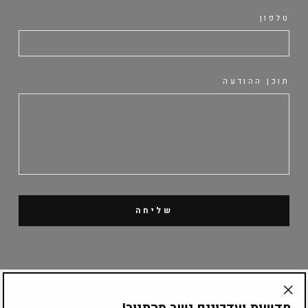
טלפון
תוכן ההודעה
שליחה
קטלוג מוצרים
חדשות ועדכונים ישר מהתנור!
"Translation