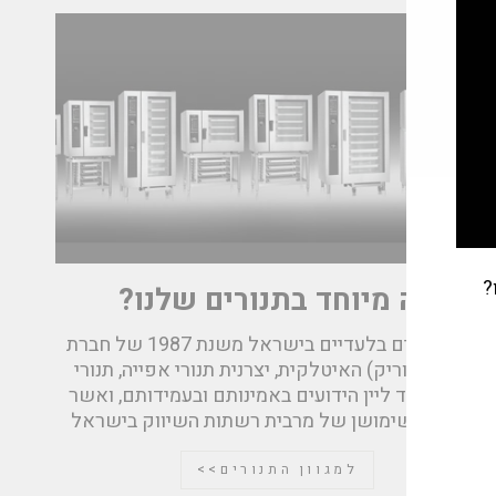
?
מה מיוחד בתנורים שלנו?
אנחנו נציגים בלעדיים בישראל משנת 1987 של חברת
Giorik (גיוריק) האיטלקית, יצרנית תנורי אפייה, תנורי
בישול וציוד ליין הידועים באמינותם ובעמידותם, ואשר
נמצאים בשימושן של מרבית רשתות השיווק בישראל
למגוון התנורים>>