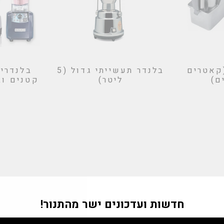
קאטרים
בלנדר תעשייתי גדול (5
בלנדרים
ם)
ליטר)
"Tran
חדשות ועדכונים ישר מהתנור!
m