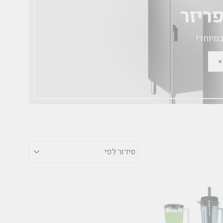
ריזר
במיוחד!
סידור
לפי