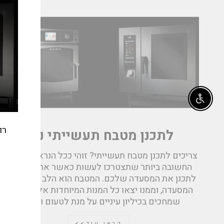
e_modal"
Enable accessibility
רו
לתכנן מטבח תעשייתי נכון
צריכים לתכנן מטבח תעשייתי? זוהי ככל הנראה המשימה
החשובה ביותר שתצטרכו לעשות כאשר אתם ניגשים
לתכנן את המסעדה שלכם. המטבח הוא הלב הפועם של
אימי
המסעדה, וממנו יצאו כל המנות המיוחדות אל הסועדים
שמחכים בכיליון עיניים על מנת לטעום וליהנות
קראו עוד>>