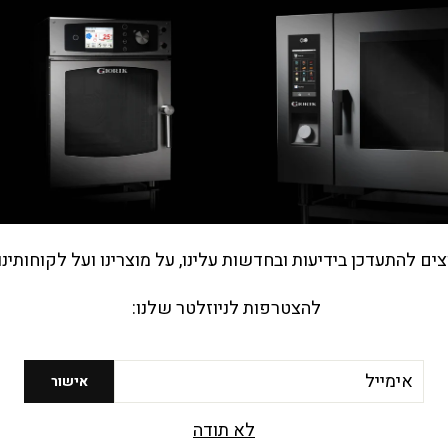
he.general.accessibility.clos
צים להתעדכן בידיעות ובחדשות עלינו, על מוצרינו ועל לקוחותינו
מי אנחנו?
להצטרפות לניוזלטר שלנו:
חברת ב.פ.ר סוכנויות בע"מ נוסדה בראשית שנות ה-70
ועוסקת ביבוא ושיווק ציוד מגוון למטבח המוסדי ולענף
האפייה וההסעדה בישראל
יל
אישור
אודות החברה
לא תודה