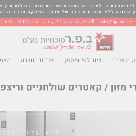
לידיעתכם כי לאחרונה החלו מעשי התחזות ונוכלות תוך ש
לא אימות מוקדם של פרטי העיסקה מול החברה בטלפון 03-5661081 או 8
info@bpr.co.il
חולון, רח' הלהב 17, קומה ב' יחידה C-07
א'-ה' 0-17:00
ג מוצרים
ציוד לפי עיסוק
אודות החברה
מאמר
 מזון / קאטרים שולחניים וריצפ
חדש ובלעדי אצלנו