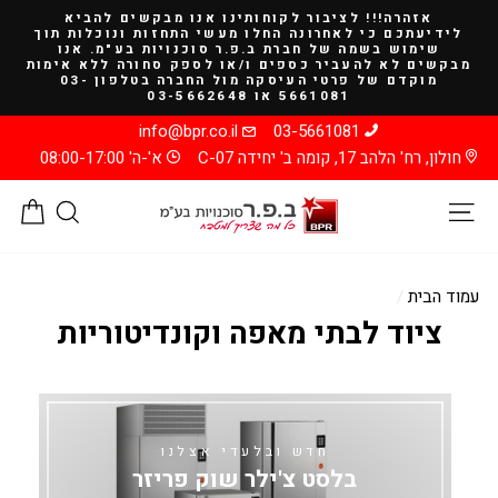
להמשך
אזהרה!!! לציבור לקוחותינו אנו מבקשים להביא
קריאה
לידיעתכם כי לאחרונה החלו מעשי התחזות ונוכלות תוך
שימוש בשמה של חברת ב.פ.ר סוכנויות בע"מ. אנו
מבקשים לא להעביר כספים ו/או לספק סחורה ללא אימות
מוקדם של פרטי העיסקה מול החברה בטלפון 03-
5661081 או 03-5662648
info@bpr.co.il
03-5661081
חולון, רח' הלהב 17, קומה ב' יחידה C-07
א'-ה' 08:00-17:00
ניווט באתר
חיפוש
סל
עמוד הבית
/
ציוד לבתי מאפה וקונדיטוריות
חדש ובלעדי אצלנו
בלסט צ'ילר שוק פריזר