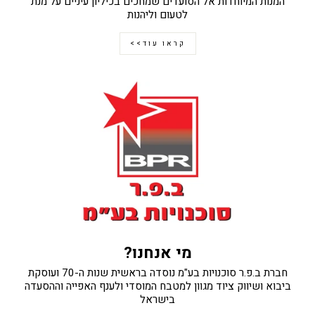
המנות המיוחדות אל הסועדים שמחכים בכיליון עיניים על מנת
לטעום וליהנות
קראו עוד>>
מי אנחנו?
חברת ב.פ.ר סוכנויות בע"מ נוסדה בראשית שנות ה-70 ועוסקת
ביבוא ושיווק ציוד מגוון למטבח המוסדי ולענף האפייה וההסעדה
בישראל