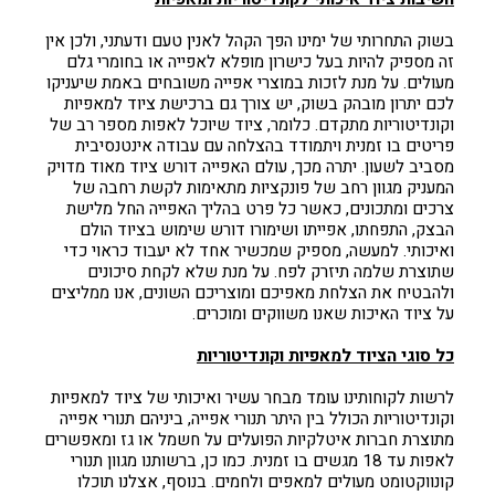
בשוק התחרותי של ימינו הפך הקהל לאנין טעם ודעתני, ולכן אין
זה מספיק להיות בעל כישרון מופלא לאפייה או בחומרי גלם
מעולים. על מנת לזכות במוצרי אפייה משובחים באמת שיעניקו
לכם יתרון מובהק בשוק, יש צורך גם ברכישת ציוד למאפיות
וקונדיטוריות מתקדם. כלומר, ציוד שיוכל לאפות מספר רב של
פריטים בו זמנית ויתמודד בהצלחה עם עבודה אינטנסיבית
מסביב לשעון. יתרה מכך, עולם האפייה דורש ציוד מאוד מדויק
המעניק מגוון רחב של פונקציות מתאימות לקשת רחבה של
צרכים ומתכונים, כאשר כל פרט בהליך האפייה החל מלישת
הבצק, התפחתו, אפייתו ושימורו דורש שימוש בציוד הולם
ואיכותי. למעשה, מספיק שמכשיר אחד לא יעבוד כראוי כדי
שתוצרת שלמה תיזרק לפח. על מנת שלא לקחת סיכונים
ולהבטיח את הצלחת מאפיכם ומוצריכם השונים, אנו ממליצים
על ציוד האיכות שאנו משווקים ומוכרים.
כל סוגי הציוד למאפיות וקונדיטוריות
לרשות לקוחותינו עומד מבחר עשיר ואיכותי של ציוד למאפיות
וקונדיטוריות הכולל בין היתר תנורי אפייה, ביניהם תנורי אפייה
מתוצרת חברות איטלקיות הפועלים על חשמל או גז ומאפשרים
לאפות עד 18 מגשים בו זמנית. כמו כן, ברשותנו מגוון תנורי
קונווקטומט מעולים למאפים ולחמים. בנוסף, אצלנו תוכלו