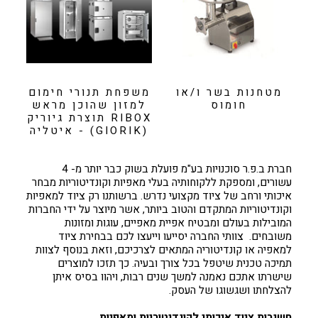
מטחנות בשר ו/או
משפחת תנורי חימום
חומוס
למזון שהוכן מראש
RIBOX תוצרת גיוריק
(GIORIK) - איטליה
חברת ב.פ.ר סוכנויות בע"מ פועלת בשוק כבר יותר מ- 4
עשורים, ומספקת ללקוחותיה בעלי מאפיות וקונדיטוריות מבחר
איכותי ורחב של ציוד מקצועי נדרש. ברשותנו רק ציוד למאפיות
וקונדיטוריות המתקדם והטוב ביותר, אשר מיוצר על ידי החברות
המובילות בעולם ומבטיח אפיית מאפיים, עוגות ומזונות
משובחים. צוותי החברה יסייעו וייעצו לכם בבחירת ציוד
למאפיה או קונדיטוריה המתאים לצרכיכם, וזאת בנוסף לצוות
תמיכה טכנית שיטפל בכל צורך ובעיה. כך תזכו למוצרים
שישרתו אתכם נאמנה למשך שנים רבות, ויהוו בסיס איתן
להצלחתו ושגשוגו של העסק.
חשיבות ציוד איכותי לקונדיטוריות ומאפיות