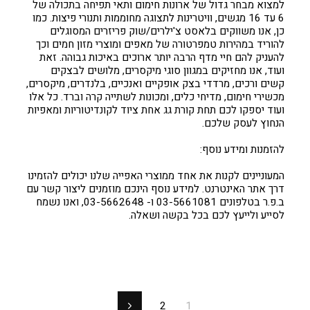
למצוא מבחר גדול של ארונות חימום ותאי תפיחה בתכולה של
6 עד 16 מגשים, וויטרינות לתצוגה מחוממות ותנורי פיצות. כמו
כן, אנו משווקים בלאסט צ'ילרים/שוק פריזרים המסוגלים
להוריד במהירות טמפרטורה של מאפים ומוצרי מזון חמים וכך
להעניק להם חיי מדף הרבה יותר ארוכים באיכות גבוהה. זאת
ועוד, אנו מחזיקים במגוון סוגי מיקסרים, מלושים לבצקים
קשים ורכים, מרדדי בצק אופקיים ואנכיים, בלנדרים, מיקסרים,
מכשירי חימום, מדיחי כלים, ומכונות לשתייה קרה וברד. כל אלו
ועוד יספקו לכם תחת קורת גג אחת ציוד לקונדיטוריות ומאפיות
הנחוץ לעסק שלכם.
להזמנות ומידע נוסף:
המעוניינים לקנות את אחד ממוצרי האפייה שלנו יכולים להזמינו
דרך אתר האינטרנט. למידע נוסף הינכם מוזמנים ליצור קשר עם
ב.פ.ר בטלפונים 03-5661081 ו- 03-5662648, ואנו נשמח
לסייע ולייעץ לכם בכל בקשה ושאלה.
2
1