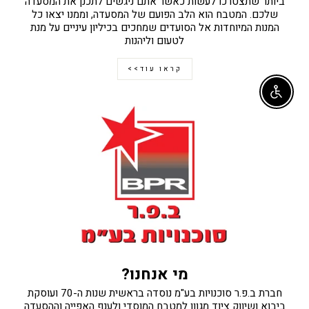
ביותר שתצטרכו לעשות כאשר אתם ניגשים לתכנן את המסעדה
שלכם. המטבח הוא הלב הפועם של המסעדה, וממנו יצאו כל
המנות המיוחדות אל הסועדים שמחכים בכיליון עיניים על מנת
לטעום וליהנות
קראו עוד>>
Enable accessibility
מי אנחנו?
חברת ב.פ.ר סוכנויות בע"מ נוסדה בראשית שנות ה-70 ועוסקת
ביבוא ושיווק ציוד מגוון למטבח המוסדי ולענף האפייה וההסעדה