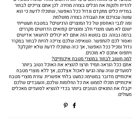
להדיח ולנקות את הכלים בצורה מהירה. לכן אתם צריכים לבחור
במדיח כלים מתקדם וגדול ככל האפשר, שתוכלו לדעת כי הוא
עושה עבורכם את העבודה בצורה מושלמת.
ומה לגבי האחסון של כל המוצרים הרגישים? במטבח תעשייתי
ישנם לא מעט מוצרי חלב ומוצרים קפואים הדרושים מקררים
ברמה גבוהה. גם בנושא הזה אתם לא יכולים להישאר אדישים
ואסור לכם להתפשר. השאיפה שלכם צריכה להיות לבחור במקרר
גדול ומכיל ככל האפשר, אך כזה שתוכלו לדעת שלא יתקלקל
ויתפוס אתכם לא מוכנים.
למה חשוב לבחור במוצרי מטבח איכותיים?
אתם ככל הנראה תמיד תרצו להוציא את האוכל הטוב ביותר
לסועדים שזה עתה הגיעו לאכול אצלכם, אך ללא מוצרי מטבח
איכותיים מדובר במשימה כמעט בלתי אפשרית. עזרת מוצרי מטבח
איכותיים תוכלו לממש את כל החלומות שלכם, והעובדים שלכם
יקבלו את התנאים הטובים ביותר בכדי להוציא לסועדים מאכלים
מעולים.
שתפי
Translation
בפייסבוק
missing:
ial.alt_text.share_on_pinterest