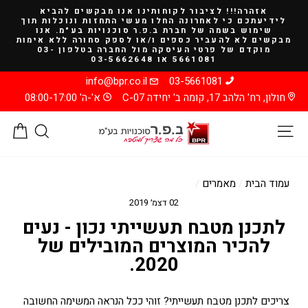
להמשך
אזהרה!!! לציבור לקוחותינו אנו מבקשים להביא
קריאה
לידיעתכם כי לאחרונה החלו מעשי התחזות ונוכלות תוך
שימוש בשמה של חברת ב.פ.ר סוכנויות בע"מ. אנו
מבקשים לא להעביר כספים ו/או לספק סחורה ללא אימות
מוקדם של פרטי העיסקה מול החברה בטלפון 03-
5661081 או 03-5662648
info@bpr.co.il
03-5661081
חולון, רח' הלהב 17, קומה ב' יחידה C-07
א'-ה' 08:00-17:00
ניווט באתר
חיפוש
סל
עמוד הבית
/
מאמרים
/
02 דצמ׳ 2019
לתכנן מטבח תעשייתי נכון - נעים
להכיר המוצרים המובילים של
2020.
צריכים לתכנן מטבח תעשייתי? זוהי ככל הנראה המשימה החשובה