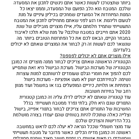
ביותר שתצטרכו לעשות כאשר אתם ניגשים לתכנן את המסעדה
שלכם. המטבח הוא הלב הפועם של המסעדה, וממנו יצאו כל
המנות המיוחדות אל הסועדים שמחכים בכיליון עיניים על מנת
לטעום וליהנות. אז רגע לפני שאתם מתחילים לתכנן את המטבח
התעשייתי שתמיד חלמתם עליו, אילו מוצרים מובילים של שנת
2020 אתם חייבים במטבח שלכם? על מנת שלא תלכו לאיבוד
במבחר הקיים, הבאנו לכם את כל הפתרונות הטובים ביותר. מה
שנשאר לכם לעשות זה רק לבחור את המוצרים שאתם לא יכולים
בלעדיהם.
אילו מוצרים אתם לא יכולים לפספס?
הקטגוריה הראשונה שאתם צריכים לבחור ממנה מוצרים זה כמובן
הקטגוריה של מערכות הבישול. מערכת הבישול היא זאת שתסייע
לכם להפוך את חומרי הגלם שעומדים לרשותכם למנות עוצרות
נשימה. לבחירתכם ישנן לא מעט אופציות - מערכות בישול
רצפתיות או תלויות, כיריים המופעלים בגז או בחשמל ועוד מגוון
רחב של בחירות חשובות.
עוד קטגוריה שאתם לא יכולים לדלג עליה זה כמובן קטגורית
התנורים שגם היא חלק בלתי נפרד ממטבח תעשייתי. בגלל
החשיבות של התנורים אתם צריכים לבחור בתנורי אפייה, בישול
וצלייה כאלה שתוכלו להיות בטוחים שהם יעמדו בצורה מושלמת
בכל הדרישות והצרכים שלכם.
עוד מוצר חשמלי שככל הנראה לא יעלה לכם לראש במחשבה
ראשונה זה כמובן מדיח הכלים. כאשר מדובר על מטבח תעשייתי
שסועדים בו מאות אנשים בו זמנית חשוב מאוד שתהיו מסוגלים