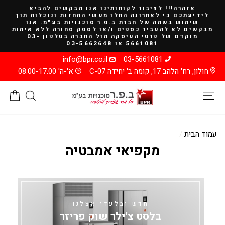
להמשך
אזהרה!!! לציבור לקוחותינו אנו מבקשים להביא
קריאה
לידיעתכם כי לאחרונה החלו מעשי התחזות ונוכלות תוך
שימוש בשמה של חברת ב.פ.ר סוכנויות בע"מ. אנו
מבקשים לא להעביר כספים ו/או לספק סחורה ללא אימות
מוקדם של פרטי העיסקה מול החברה בטלפון 03-
5661081 או 03-5662648
info@bpr.co.il
03-5661081
חולון, רח' הלהב 17, קומה ב' יחידה C-07
א'-ה' 08:00-17:00
ניווט באתר
חיפוש
סל
עמוד הבית
/
מקפיאי אמבטיה
חדש ובלעדי אצלנו
בלסט צ'ילר שוק פריזר