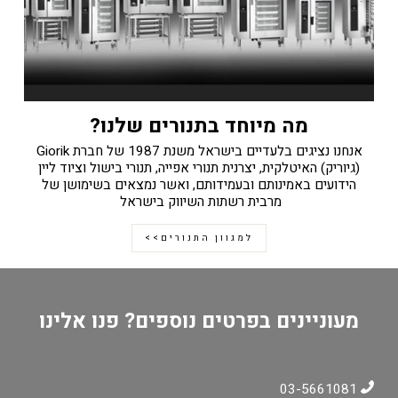
מה מיוחד בתנורים שלנו?
אנחנו נציגים בלעדיים בישראל משנת 1987 של חברת Giorik
(גיוריק) האיטלקית, יצרנית תנורי אפייה, תנורי בישול וציוד ליין
הידועים באמינותם ובעמידותם, ואשר נמצאים בשימושן של
מרבית רשתות השיווק בישראל
למגוון התנורים>>
מעוניינים בפרטים נוספים? פנו אלינו
03-5661081