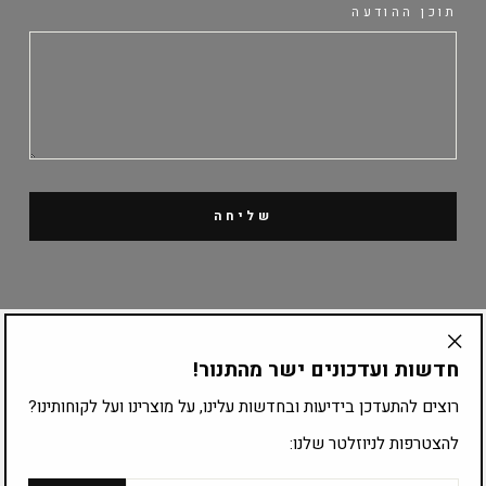
תוכן ההודעה
שליחה
קטלוג מוצרים
חדשות ועדכונים ישר מהתנור!
"Translation
missing:
ציוד לפי עיסוק
רוצים להתעדכן בידיעות ובחדשות עלינו, על מוצרינו ועל לקוחותינו?
he.general.accessibility.close_modal"
להצטרפות לניוזלטר שלנו:
להצטרפות לרשימת התפוצה:
אימייל