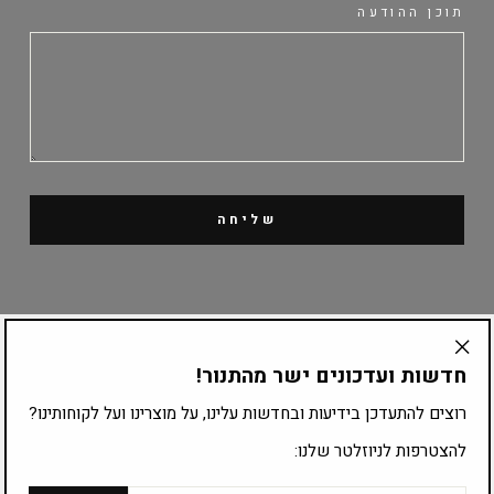
תוכן ההודעה
שליחה
קטלוג מוצרים
חדשות ועדכונים ישר מהתנור!
"Translation
missing:
ציוד לפי עיסוק
רוצים להתעדכן בידיעות ובחדשות עלינו, על מוצרינו ועל לקוחותינו?
he.general.accessibility.close_modal"
להצטרפות לניוזלטר שלנו:
להצטרפות לרשימת התפוצה:
אימייל