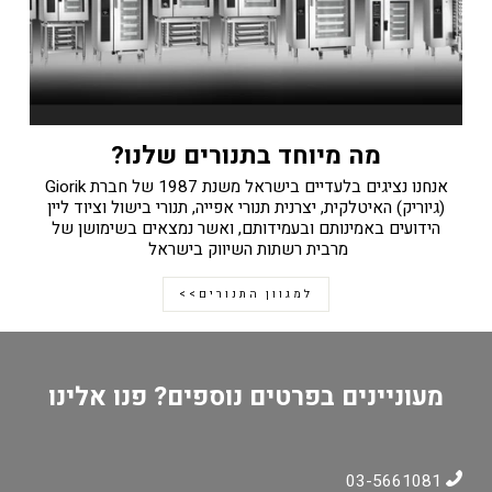
מה מיוחד בתנורים שלנו?
אנחנו נציגים בלעדיים בישראל משנת 1987 של חברת Giorik
(גיוריק) האיטלקית, יצרנית תנורי אפייה, תנורי בישול וציוד ליין
הידועים באמינותם ובעמידותם, ואשר נמצאים בשימושן של
מרבית רשתות השיווק בישראל
למגוון התנורים>>
מעוניינים בפרטים נוספים? פנו אלינו
03-5661081