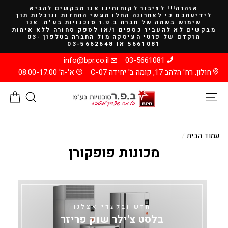
להמשך
אזהרה!!! לציבור לקוחותינו אנו מבקשים להביא
קריאה
לידיעתכם כי לאחרונה החלו מעשי התחזות ונוכלות תוך
שימוש בשמה של חברת ב.פ.ר סוכנויות בע"מ. אנו
מבקשים לא להעביר כספים ו/או לספק סחורה ללא אימות
מוקדם של פרטי העיסקה מול החברה בטלפון 03-
5661081 או 03-5662648
info@bpr.co.il
03-5661081
חולון, רח' הלהב 17, קומה ב' יחידה C-07
א'-ה' 08:00-17:00
ניווט באתר
חיפוש
סל
עמוד הבית
/
מכונות פופקורן
חדש ובלעדי אצלנו
בלסט צ'ילר שוק פריזר