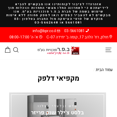
להמשך
אזהרה!!! לציבור לקוחותינו אנו מבקשים להביא
קריאה
לידיעתכם כי לאחרונה החלו מעשי התחזות ונוכלות תוך
שימוש בשמה של חברת ב.פ.ר סוכנויות בע"מ. אנו
מבקשים לא להעביר כספים ו/או לספק סחורה ללא אימות
מוקדם של פרטי העיסקה מול החברה בטלפון 03-
5661081 או 03-5662648
info@bpr.co.il
03-5661081
חולון, רח' הלהב 17, קומה ב' יחידה C-07
א'-ה' 08:00-17:00
ניווט באתר
חיפוש
סל
עמוד הבית
/
מקפיאי דלפק
חדש ובלעדי אצלנו
בלסט צ'ילר שוק פריזר