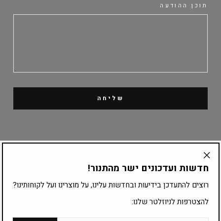
תוכן ההודעה
שליחה
קטלוג מוצרים
חדשות ועדכונים ישר מהתנור!
"Translation
missing:
ציוד לפי עיסוק
רוצים להתעדכן בידיעות ובחדשות עלינו, על מוצרינו ועל לקוחותינו?
he.general.accessibility.close_modal"
להצטרפות לניוזלטר שלנו:
להצטרפות לרשימת התפוצה:
אימייל