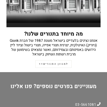
מה מיוחד בתנורים שלנו?
אנחנו נציגים בלעדיים בישראל משנת 1987 של חברת Giorik
(גיוריק) האיטלקית, יצרנית תנורי אפייה, תנורי בישול וציוד ליין
הידועים באמינותם ובעמידותם, ואשר נמצאים בשימושן של
מרבית רשתות השיווק בישראל
למגוון התנורים>>
מעוניינים בפרטים נוספים? פנו אלינו
03-5661081