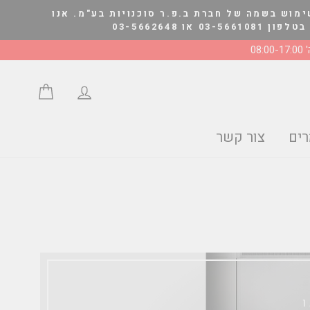
ימוש בשמה של חברת ב.פ.ר סוכנויות בע"מ. אנו
03-566264
08:0
התחבר/י
סל הצע
ים
צור קשר