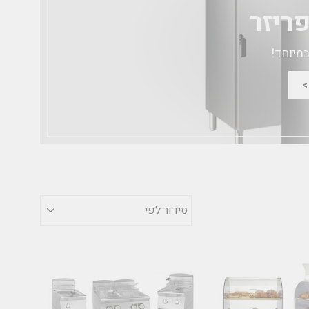
ריזר
במיוחד!
סידור
לפי