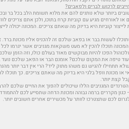
ייבים לרכוש לברים ולפאבים?
ים ביותר שלא נותנים להם את מלוא תשומת הלב בכל בר ובכל 
או לאורחים מגיע עם קוביות קרח בתוכו, ולכן אתם צריכים לווד
לייצור קוביות היא בדיוק מה שאתם צריכים. המכונה יכולה ליי
שתוכלו לעשות בבר או בפאב שלכם זה להכניס אליו מכונת ברד
המכונה תוכלו להכין לא מעט משקאות מגניבים אשר יגרמו לכ
לכוהול הפכו להיות מבוקשים מאוד בעולם כולו, וזה הזמן שלכ
ד טיפה את המקום שלכם? אומנם הבר או הפאב שלכם נועד בעי
לא תתחילו להגיש גם משהו מתוק ליד? הרי אין דבר יותר מהנה
י או מכונת וופל בלגי היא בדיוק מה שאתם צריכים. כך תוכל
ל קצת יותר.
הטרנדים המגניבים הללו שיכולים להפוך את החיים שלכם להרבה
– כגון מקררים ברמה גבוהה ומכונת הדחה שתסייע לכם להתמודד 
רום לכם שתצטרכו לוותר על מכשירים אחרים חשובים יותר.