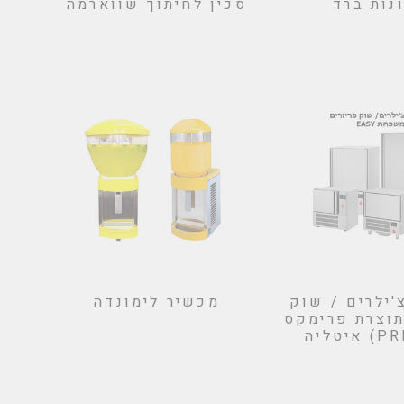
נות ברד
סכין לחיתוך שווארמה
ילרים / שוק
מכשיר לימונדה
תוצרת פרימקס