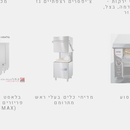
ירקות -
צ'יפסרים רצפתיים גז
מכו
מה, בצל,
ר
סוע
מדיחי כלים בעלי ראש
בלאסט צ'
מתרומם
פריזרים 
(PRIMAX) איטליה