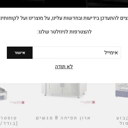
צים להתעדכן בידיעות ובחדשות עלינו, על מוצרינו ועל לקוחותינו
 קוביות
מחממי צ'יפס
מדיחי ס
להצטרפות לניוזלטר שלנו:
יל
אישור
לא תודה
בוע
ארון תפיחה 8 מגשים
טוסטר 
ול
(בודד/ב