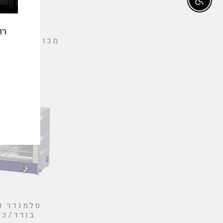
Enable accessibility
רו
מכונות לייצור
קרח
אימי
סלמנדר ק
בודד/כפ