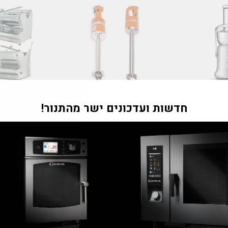
"Tran
חדשות ועדכונים ישר מהתנור!
וירקות
מוטות ריסוק (רמבו)
פור
m
he.general.accessibility.clos