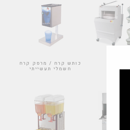
סות לחם
כותש קרח / מרסק קרח
חשמלי תעשייתי