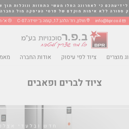
לידיעתכם כי לאחרונה החלו מעשי התחזות ונוכלות תוך ש
לא אימות מוקדם של פרטי העיסקה מול החברה בטלפון 03-5661081 או 8
info@bpr.co.il
חולון, רח' הלהב 17, קומה ב' יחידה C-07
א'-ה' 0-17:00
ג מוצרים
ציוד לפי עיסוק
אודות החברה
מאמר
ציוד לברים ופאבים
חדש ובלעדי אצלנו