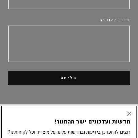
תוכן ההודעה
שליחה
קטלוג מוצרים
חדשות ועדכונים ישר מהתנור!
"Translation
missing:
ציוד לפי עיסוק
רוצים להתעדכן בידיעות ובחדשות עלינו, על מוצרינו ועל לקוחותינו?
he.general.accessibility.close_modal"