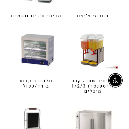
מחממי צ'יפס
מדיחי סירים ומגשים
מכשיר שתיה קרה
סלמנדר קבוע
Enable accessibility
(דיספנסר) 1/2/3
בודד/כפול
מיכלים