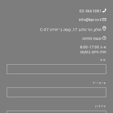
03-5661081
info@bpr.co.il
חולון, רח' הלהב 17, קומה ב' יחידה C-07
שעות פתיחה
א-ה 8.00-17.00
חניה חינם במקום
שם
אימייל
טלפון