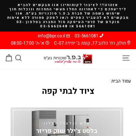
להמשך
אזהרה!!! לציבור לקוחותינו אנו מבקשים להביא
קריאה
לידיעתכם כי לאחרונה החלו מעשי התחזות ונוכלות תוך
שימוש בשמה של חברת ב.פ.ר סוכנויות בע"מ. אנו
מבקשים לא להעביר כספים ו/או לספק סחורה ללא אימות
מוקדם של פרטי העיסקה מול החברה בטלפון 03-
5661081 או 03-5662648
info@bpr.co.il
03-5661081
חולון, רח' הלהב 17, קומה ב' יחידה C-07
א'-ה' 08:00-17:00
ניווט באתר
חיפוש
סל
עמוד הבית
/
ציוד לבתי קפה
חדש ובלעדי אצלנו
בלסט צ'ילר שוק פריזר