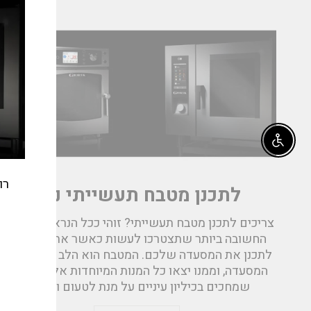
e_modal"
Enable accessibility
רו
לתכנן מטבח תעשייתי נכון
צריכים לתכנן מטבח תעשייתי? זוהי ככל הנראה המשימה
החשובה ביותר שתצטרכו לעשות כאשר אתם ניגשים
לתכנן את המסעדה שלכם. המטבח הוא הלב הפועם של
אימי
המסעדה, וממנו יצאו כל המנות המיוחדות אל הסועדים
שמחכים בכיליון עיניים על מנת לטעום וליהנות