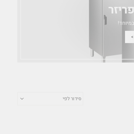
ריזר
במיוחד!
סידור
לפי