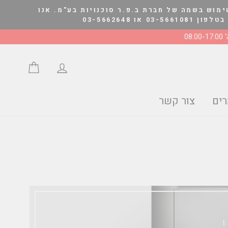
ימוש בשמה של חברת ב.פ.ר סוכנויות בע"מ. אנו
03-566264
08:0
התחבר/י
סל הצע
ים
צור קשר