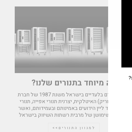
?
מה מיוחד בתנורים שלנו?
אנחנו נציגים בלעדיים בישראל משנת 1987 של חברת
Giorik (גיוריק) האיטלקית, יצרנית תנורי אפייה, תנורי
בישול וציוד ליין הידועים באמינותם ובעמידותם, ואשר
נמצאים בשימושן של מרבית רשתות השיווק בישראל
למגוון התנורים>>