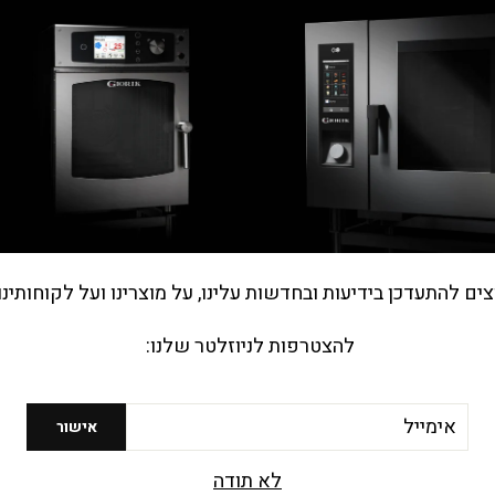
he.general.accessibility.clos
צים להתעדכן בידיעות ובחדשות עלינו, על מוצרינו ועל לקוחותינו
מי אנחנו?
להצטרפות לניוזלטר שלנו:
חברת ב.פ.ר סוכנויות בע"מ נוסדה בראשית שנות ה-70
ועוסקת ביבוא ושיווק ציוד מגוון למטבח המוסדי ולענף
האפייה וההסעדה בישראל
יל
אישור
אודות החברה
לא תודה