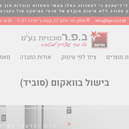
לידיעתכם כי לאחרונה החלו מעשי התחזות ונוכלות תוך ש
לא אימות מוקדם של פרטי העיסקה מול החברה בטלפון 03-5661081 או 8
info@bpr.co.il
חולון, רח' הלהב 17, קומה ב' יחידה C-07
א'-ה' 0-17:00
ג מוצרים
ציוד לפי עיסוק
אודות החברה
מאמר
בישול בוואקום (סוביד)
חדש ובלעדי אצלנו