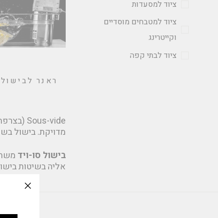
ציוד למסעדות
ציוד למטבחים מוסדיים
וקייטרינג
ציוד לבתי קפה
ראנר לבישול
ous-vide
מדויקת. בישול בשי
בישול סו-ויד
משתמש
אליה בשיטות בישול
slation
issing: