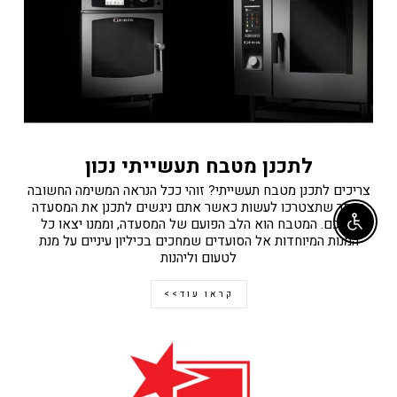
לתכנן מטבח תעשייתי נכון
צריכים לתכנן מטבח תעשייתי? זוהי ככל הנראה המשימה החשובה
ביותר שתצטרכו לעשות כאשר אתם ניגשים לתכנן את המסעדה
שלכם. המטבח הוא הלב הפועם של המסעדה, וממנו יצאו כל
Enable accessibility
המנות המיוחדות אל הסועדים שמחכים בכיליון עיניים על מנת
לטעום וליהנות
קראו עוד>>