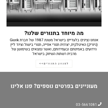
מה מיוחד בתנורים שלנו?
אנחנו נציגים בלעדיים בישראל משנת 1987 של חברת Giorik
(גיוריק) האיטלקית, יצרנית תנורי אפייה, תנורי בישול וציוד ליין
הידועים באמינותם ובעמידותם, ואשר נמצאים בשימושן של
מרבית רשתות השיווק בישראל
למגוון התנורים>>
מעוניינים בפרטים נוספים? פנו אלינו
03-5661081