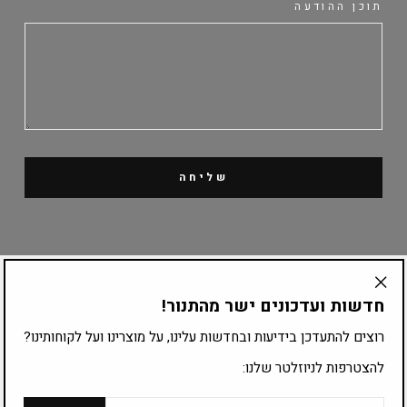
תוכן ההודעה
שליחה
קטלוג מוצרים
חדשות ועדכונים ישר מהתנור!
"Translation
missing:
ציוד לפי עיסוק
רוצים להתעדכן בידיעות ובחדשות עלינו, על מוצרינו ועל לקוחותינו?
he.general.accessibility.close_modal"
להצטרפות לניוזלטר שלנו:
להצטרפות לרשימת התפוצה:
אימייל