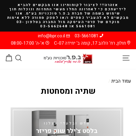
להמשך
אזהרה!!! לציבור לקוחותינו אנו מבקשים להביא
קריאה
לידיעתכם כי לאחרונה החלו מעשי התחזות ונוכלות תוך
שימוש בשמה של חברת ב.פ.ר סוכנויות בע"מ. אנו
מבקשים לא להעביר כספים ו/או לספק סחורה ללא אימות
מוקדם של פרטי העיסקה מול החברה בטלפון 03-
5661081 או 03-5662648
info@bpr.co.il
03-5661081
חולון, רח' הלהב 17, קומה ב' יחידה C-07
א'-ה' 08:00-17:00
ניווט באתר
חיפוש
סל
עמוד הבית
/
שתיה ומסחטות
חדש ובלעדי אצלנו
בלסט צ'ילר שוק פריזר