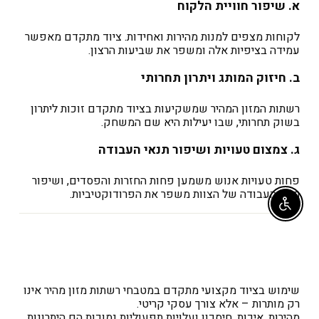
א. שיפור חוויית הלקוח
לקוחות מצפים למנות מהירות ואחידות. ציוד מתקדם מאפשר
עמידה בציפיות אלה ומשפר את שביעות הרצון.
ב. חיזוק המותג ויתרון תחרותי
רשתות המזון המהיר שמשקיעות בציוד מתקדם זוכות ליתרון
בשוק תחרותי, שבו יעילות היא שם המשחק.
ג. צמצום טעויות ושיפור תנאי העבודה
פחות טעויות אנוש משמען פחות החזרות והפסדים, ושיפור
תנאי העבודה של הצוות משפר את הפרודוקטיביות.
Enable accessibility
שימוש בציוד מקצועי מתקדם במטבחי רשתות מזון מהיר אינו
רק מותרות – אלא צורך עסקי קריטי.
מהירות, איכות, חיסכון ועלויות תפעוליות נמוכות הם היתרונות