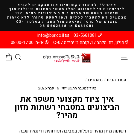
להמשך
אזהרה!!! לציבור לקוחותינו אנו מבקשים להביא
קריאה
לידיעתכם כי לאחרונה החלו מעשי התחזות ונוכלות תוך
שימוש בשמה של חברת ב.פ.ר סוכנויות בע"מ. אנו
מבקשים לא להעביר כספים ו/או לספק סחורה ללא אימות
מוקדם של פרטי העיסקה מול החברה בטלפון 03-
5661081 או 03-5662648
info@bpr.co.il
03-5661081
חולון, רח' הלהב 17, קומה ב' יחידה C-07
א'-ה' 08:00-17:00
ניווט באתר
חיפוש
סל
עמוד הבית
/
מאמרים
/
ציוד למטבח התעשייתי
·
16 פבר׳ 2025
איך ציוד מקצועי משפר את
הביצועים במטבחי רשתות מזון
מהיר?
רשתות מזון מהיר פועלות בסביבה תחרותית ודינמית שבה