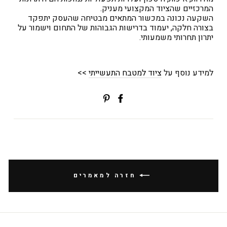
המרכזיים שהציוד המקצועי מעניק.
השקעה נכונה במכשור המתאים מבטיחה שהעסק יתפקד
בצורה חלקה, יעמוד בדרישות הגבוהות של התחום וישמור על
יתרון תחרותי משמעותי.
למידע נוסף על
ציוד למטבח התעשייתי
>>
שתפי
Translation
בפייסבוק
missing:
ial.alt_text.share_on_pinterest
חזרה למאמרים