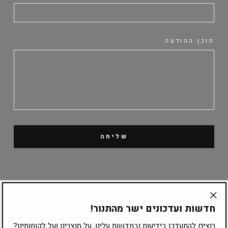
תוכן ההודעה
שליחה
קטלוג מוצרים
חדשות ועדכונים ישר מהתנור!
"Translation
missing:
ציוד לפי עיסוק
רוצים להתעדכן בידיעות ובחדשות עלינו, על מוצרינו ועל לקוחותינו?
he.general.accessibility.close_modal"