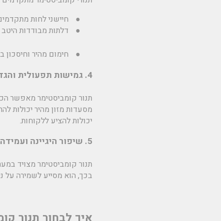
●
חיישני לחות מתקדמים
●
דלתות מבודדות היטב 
●
חימום מהיר וחיסכון ב
4. גמישות תפעולית והגדלת המגוון בתפריט
תנור קומביסטימר מאפשר הכנה
מסעדות מזון מהיר יכולות לה
יכולות להציע ללקוחות.
5. שיפור היגיינה ועמידה בתקני בטיחות
תנור קומביסטימר מצויד במערכ
בכך, הוא מסייע לשמירה על נ
איך לבחור תנור קו