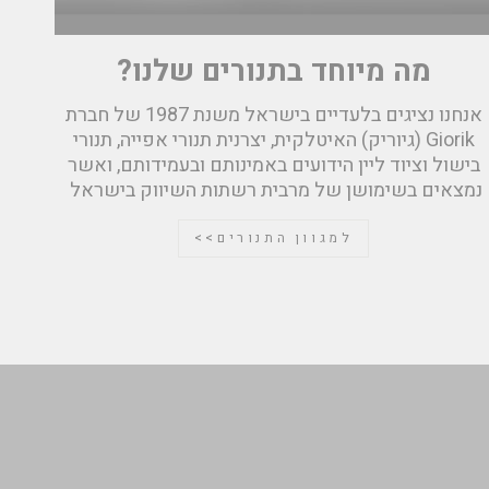
מה מיוחד בתנורים שלנו?
אנחנו נציגים בלעדיים בישראל משנת 1987 של חברת
Giorik (גיוריק) האיטלקית, יצרנית תנורי אפייה, תנורי
בישול וציוד ליין הידועים באמינותם ובעמידותם, ואשר
נמצאים בשימושן של מרבית רשתות השיווק בישראל
למגוון התנורים>>