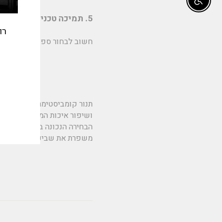
Enable accessibility
5. תמיכה טכנית ושירות
רו
חשוב לבחור ספק המציע שירות
אימי
תנור קומביסטימר מהווה מהפכה
ושיפור איכות המזון.
הבחירה הנכונה בתנור תעשייתי 
משפרת את שביעות רצון הלקוח