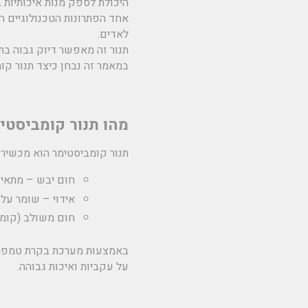
היכולת לספק מנות איכותיות ב
אחד הפתרונות הטכנולוגיים ה
לאדים.
תנור זה מאפשר דיוק גבוה בתה
במאמר זה נבחן כיצד תנור קומ
מהו תנור קומביסטימ
תנור קומביסטימר הוא מכשיר
חום יבש
– מתאים 
אידוי
– שומר על ל
חום משולב (קומב
באמצעות מערכת בקרת טמפרטו
על עקביות ואיכות גבוהה.