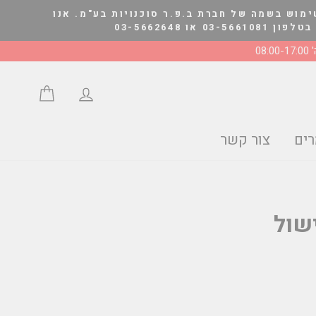
ימוש בשמה של חברת ב.פ.ר סוכנויות בע"מ. אנו
03-566264
08:0
התחבר/י
סל הצע
ים
צור קשר
שול