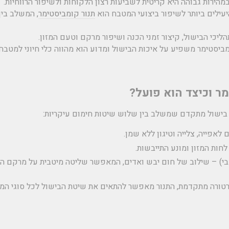
מהירות גבוהה היא קריטית לשביעות רצון הלקוחות ולשיפור הרווחיות.
יעילים ביותר לשיפור ביצועי המטבח הוא
תנור קומביסטימר
, המשלב בין
ליכי הבישול, קיצור זמני הכנה ושיפור מרקם וטעם המזון.
ביסטימר משפיע על איכות הבישול ומדוע הוא מהווה כלי חיוני למטבחי 
ר וכיצד הוא פועל?
 בישול מתקדם שמשלב בין שלוש שיטות חימום עיקריות:
לאפייה, צלייה וטיגון ללא שמן.
חות המזון ומונע התייבשות.
י)
– שילוב של חום יבש ואדים, המאפשר שליטה מיטבית על מרקם המ
רה מתקדמת, התנור מאפשר להתאים את שיטת הבישול לכל סוגי המזו