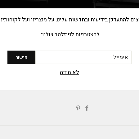
צים להתעדכן בידיעות ובחדשות עלינו, על מוצרינו ועל לקוחותינו
 תיקונים מהיר וזמינות חלפים, כדי למנוע השבתה של התנור במקרים 
להצטרפות לניוזלטר שלנו:
יל
אישור
 במטבחי מזון מהיר בזכות שילוב טכנולוגיות בישול מתקדמות, קיצור 
לא תודה
תורמת ליעילות תפעולית גבוהה יותר, חיסכון באנרגיה וגיוון תפריט רחב 
ות ואת רווחיות העסק.
שתפי
Translation
בפייסבוק
missing:
ial.alt_text.share_on_pinterest