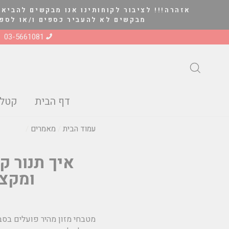
להמשך
אזהרה!!! לציבור לקוחותינו אנו מבקשים להביא 
קריאה
מבקשים לא להעביר כספים ו/או לספק סחורה ל
03-5661081
חיפוש
דף הבית
קטלו
עמוד הבית
/
מאמרים
/
איך תנור ק
ומקצר
מטבחי מזון מהיר פועלים בסב