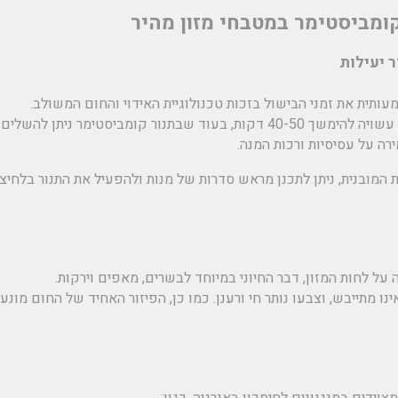
קומביסטימר במטבחי מזון מהיר
ותית את זמני הבישול בזכות טכנולוגיית האידוי והחום המשולב.
לדוגמה, הכנת עוף בתנור רגיל עשויה להימשך 40-50 דקות, בעוד שבתנור קומביסטימר ני
 המובנית, ניתן לתכנן מראש סדרות של מנות ולהפעיל את התנור בלחיצ
 לחות המזון, דבר החיוני במיוחד לבשרים, מאפים וירקות.
נו מתייבש, וצבעו נותר חי ורענן. כמו כן, הפיזור האחיד של החום מונע
וידים במנגנונים לחיסכון באנרגיה, כגון: