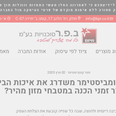
לידיעתכם כי לאחרונה החלו מעשי התחזות ונוכלות תוך ש
לא אימות מוקדם של פרטי העיסקה מול החברה בטלפון 03-5661081 או 8
info@bpr.co.il
חולון, רח' הלהב 17, קומה ב' יחידה C-07
א'-ה' 0-17:00
ג מוצרים
ציוד לפי עיסוק
אודות החברה
מאמר
תנור קומביסטימר
·
02 מרץ 2025
ומביסטימר משדרג את איכות הבי
 זמני הכנה במטבחי מזון מהיר?
יבה דינמית ולחוצה, שבה כל שנייה קובעת את הצלחת העסק.