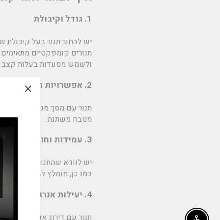
1. גודל וקיבולת
יש לבחור תנור בעל קיבולת 
תנורים קומפקטיים מתאימים ל
ולשמש מסעדות בעלות קצב ע
2. אפשרויות תכנות ובקרה
slation
תנור עם מסך מגע ותוכניות ב
issing:
מטבח משתנה.
e_modal"
3. עמידות וחומרי גלם
יש לוודא שהתנור עשוי מנירוס
כמו כן, מומלץ לבדוק את האחרי
4. יעילות אנרגטית
תנור עם דירוג אנרגטי גבוה יח