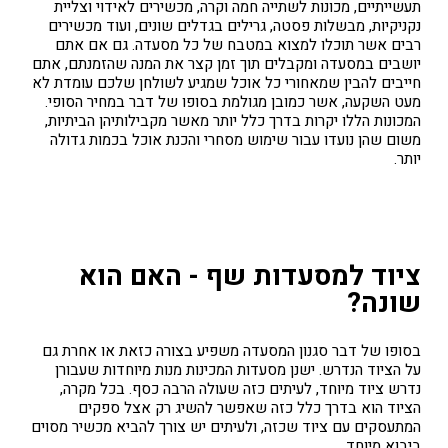
תעשייתיים, מכונות לשתייה חמה וקרה, מכשירים לאידוי וצליית
נקניקיות, מבשלות פסטה, גרילים בגדלים שונים, ועוד מכשירים
רבים אשר תוכלו למצוא במטבח של כל מסעדה. גם אם אתם
יושבים במסעדה ומקבלים תוך זמן קצר את המנה שהזמנתם, אתם
חייבים להבין שמאחורי כל אוכל שמגיע לשולחן שלכם עומדת לא
מעט השקעה, אשר כמובן מגולמת בסופו של דבר במחיר הסופי.
המכונות הללו יקרות בדרך כלל יותר מאשר מקבילותיהן הביתיות,
משום שהן נועדו עבור שימוש מסחרי והכנת אוכל בכמות גדולה
יותר.
ציוד למסעדות שף - האם הוא
שונה?
בסופו של דבר סגנון המסעדה משפיע בצורה כזאת או אחרת גם
על הציוד הנדרש. ישנן מסעדות המכינות מנות מיוחדות שעבורן
נדרש ציוד מיוחד, לעיתים כזה שעולה הרבה כסף. בכל מקרה,
הציוד הוא בדרך כלל כזה שאפשר להשיג רק אצל ספקים
המתעסקים עם ציוד שכזה, ולעיתים יש צורך להביא מכשיר מסוים
ביבוא מיוחד.