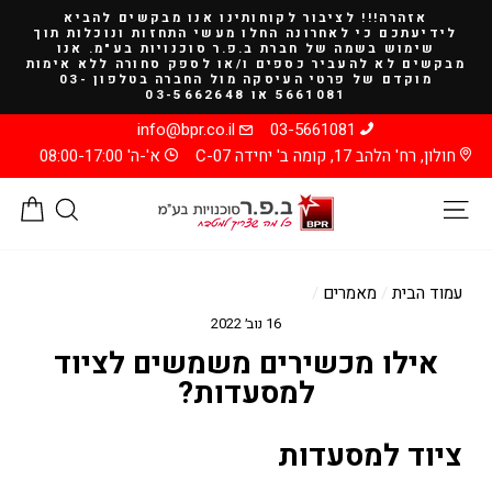
להמשך
אזהרה!!! לציבור לקוחותינו אנו מבקשים להביא
קריאה
לידיעתכם כי לאחרונה החלו מעשי התחזות ונוכלות תוך
שימוש בשמה של חברת ב.פ.ר סוכנויות בע"מ. אנו
מבקשים לא להעביר כספים ו/או לספק סחורה ללא אימות
מוקדם של פרטי העיסקה מול החברה בטלפון 03-
5661081 או 03-5662648
info@bpr.co.il
03-5661081
חולון, רח' הלהב 17, קומה ב' יחידה C-07
א'-ה' 08:00-17:00
ניווט באתר
חיפוש
סל
עמוד הבית
/
מאמרים
/
16 נוב׳ 2022
אילו מכשירים משמשים לציוד
למסעדות?
ציוד למסעדות