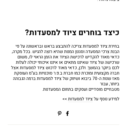
כיצד בוחרים ציוד למסעדות?
בחירת ציוד למסעדות צריכה להתבצע בראש ובראשונה על פי
הבנת צרכי המסעדה וסגנון המנות שהיא רוצה להגיש. בכל מקרה,
כדאי מאוד להקדיש לרכישת הציוד את הזמן הראוי לו, משום
שרכישה של ציוד שאיננו מתאים או איננו איכותי יכולה לעלות
לכם ביוקר בהמשך. ולכן, כדאי מאוד לרכוש ציוד למסעדות אצל
חברה מקצועית ומוכרת כמו חברת ב.פ.ר סוכנויות בע"מ העוסקת
מאז שנות ה-70 ביבוא ושיווק של ציוד למסעדות ברמה הגבוהה
ביותר, עבור
מטבחיים מוסדיים ועסקים בתחום המסעדנות.
למידע נוסף על
ציוד למסעדות
>>
שתפי
Translation
בפייסבוק
missing:
ial.alt_text.share_on_pinterest