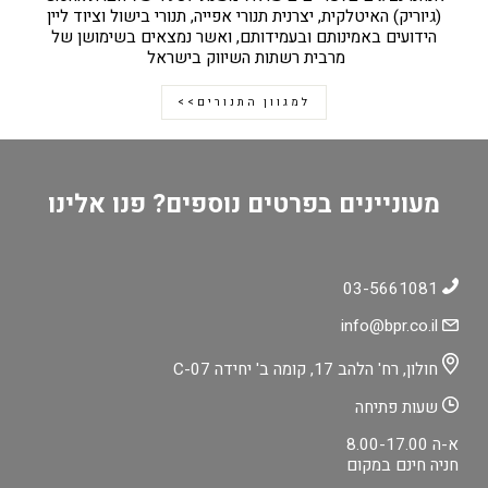
(גיוריק) האיטלקית, יצרנית תנורי אפייה, תנורי בישול וציוד ליין
הידועים באמינותם ובעמידותם, ואשר נמצאים בשימושן של
מרבית רשתות השיווק בישראל
למגוון התנורים>>
מעוניינים בפרטים נוספים? פנו אלינו
03-5661081
info@bpr.co.il
חולון, רח' הלהב 17, קומה ב' יחידה C-07
שעות פתיחה
א-ה 8.00-17.00
חניה חינם במקום