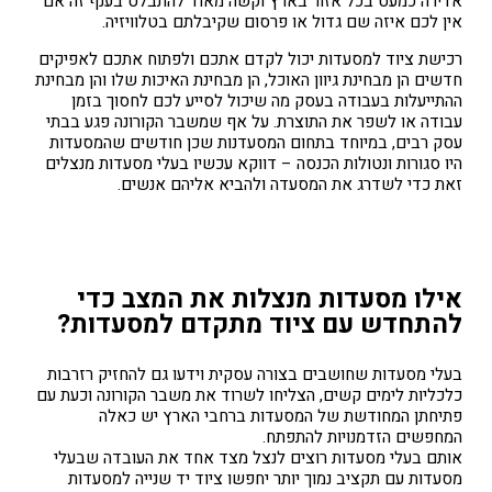
אדירה כמעט בכל אזור בארץ וקשה מאוד להתבלט בענף זה אם
אין לכם איזה שם גדול או פרסום שקיבלתם בטלוויזיה.
רכישת ציוד למסעדות יכול לקדם אתכם ולפתוח אתכם לאפיקים
חדשים הן מבחינת גיוון האוכל, הן מבחינת האיכות שלו והן מבחינת
ההתייעלות בעבודה בעסק מה שיכול לסייע לכם לחסוך בזמן
עבודה או לשפר את התוצרת. על אף שמשבר הקורונה פגע בבתי
עסק רבים, במיוחד בתחום המסעדנות שכן חודשים שהמסעדות
היו סגורות ונטולות הכנסה – דווקא עכשיו בעלי מסעדות מנצלים
זאת כדי לשדרג את המסעדה ולהביא אליהם אנשים.
אילו מסעדות מנצלות את המצב כדי
להתחדש עם ציוד מתקדם למסעדות?
בעלי מסעדות שחושבים בצורה עסקית וידעו גם להחזיק רזרבות
כלכליות לימים קשים, הצליחו לשרוד את משבר הקורונה וכעת עם
פתיחתן המחודשת של המסעדות ברחבי הארץ יש כאלה
המחפשים הזדמנויות להתפתח.
אותם בעלי מסעדות רוצים לנצל מצד אחד את העובדה שבעלי
מסעדות עם תקציב נמוך יותר יחפשו ציוד יד שנייה למסעדות