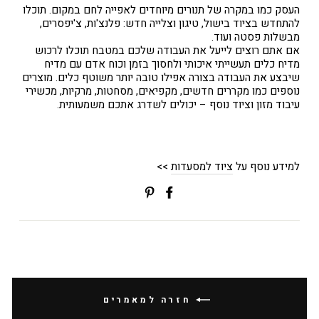
העסק כמו במקרה של תנורים מיוחדים לאפייה לחם במקום. תוכלו
להתחדש בציוד בישול, טיגון וצלייה חדש: פלנצ'ות, צ'יפסרים,
מבשלות פסטה ועוד.
אם אתם רוצים לייעל את העבודה שלכם במטבח תוכלו לרכוש
מדיח כלים תעשייתי איכותי ולחסוך בזמן וכוח אדם עם מדיח
שיבצע את העבודה בצורה אפילו טובה יותר משוטף כלים. מוצרים
נוספים כמו מקררים חדשים, מקפיאים, מסחטות, מרקיות, מכשירי
עיבוד מזון וציוד נוסף – יכולים לשדרג אתכם משמעותית.
למידע נוסף על
ציוד למסעדות
>>
שתפי
Translation
בפייסבוק
missing:
ial.alt_text.share_on_pinterest
חזרה למאמרים