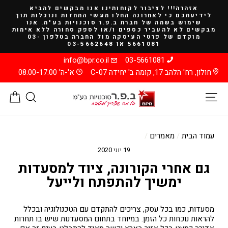
להמשך
אזהרה!!! לציבור לקוחותינו אנו מבקשים להביא
קריאה
לידיעתכם כי לאחרונה החלו מעשי התחזות ונוכלות תוך
שימוש בשמה של חברת ב.פ.ר סוכנויות בע"מ. אנו
מבקשים לא להעביר כספים ו/או לספק סחורה ללא אימות
מוקדם של פרטי העיסקה מול החברה בטלפון 03-
5661081 או 03-5662648
info@bpr.co.il
03-5661081
חולון, רח' הלהב 17, קומה ב' יחידה C-07
א'-ה' 08:00-17:00
ניווט באתר
חיפוש
סל
עמוד הבית
/
מאמרים
/
19 יוני 2020
גם אחרי הקורונה, ציוד למסעדות
ימשיך להתפתח ולייעל
מסעדות, כמו בכל עסק, צריכים להתקדם עם הטכנולוגיה ובכלל
להראות נוכחות כל הזמן. במיוחד בתחום המסעדנות שיש בו תחרות