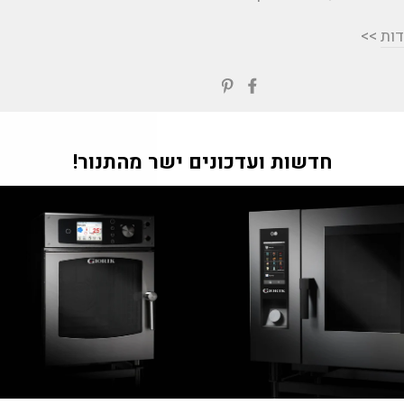
דות
>>
שתפי
Translation
בפייסבוק
missing:
ial.alt_text.share_on_pinterest
"Tran
חדשות ועדכונים ישר מהתנור!
m
he.general.accessibility.clos
חזרה למאמרים