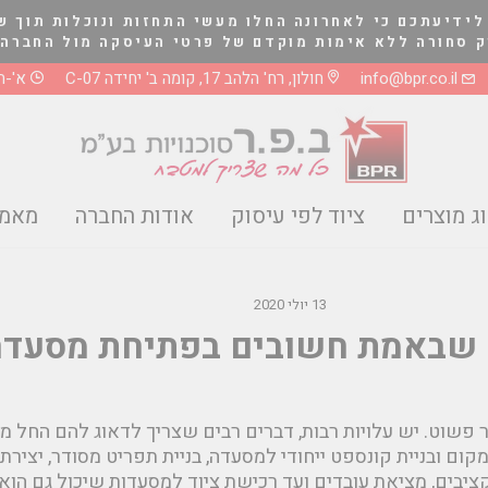
לידיעתכם כי לאחרונה החלו מעשי התחזות ונוכלות תוך ש
לא אימות מוקדם של פרטי העיסקה מול החברה בטלפון 03-5661081 או 8
info@bpr.co.il
חולון, רח' הלהב 17, קומה ב' יחידה C-07
א'-ה' 0-17:00
ג מוצרים
ציוד לפי עיסוק
אודות החברה
מאמר
13 יולי 2020
 שבאמת חשובים בפתיחת מסעדה
פשוט. יש עלויות רבות, דברים רבים שצריך לדאוג להם החל מס
מקום ובניית קונספט ייחודי למסעדה, בניית תפריט מסודר, יציר
ציבים, מציאת עובדים ועד רכישת ציוד למסעדות שיכול גם הוא