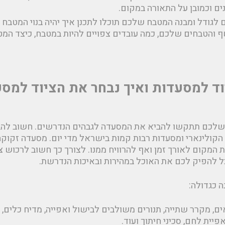
ים וכמובן על התאורה במקום.
לגודל ומבנה המטבח שלכם תוכלו לתכנן איך יהיה בנוי המטבח 
ף והטבחים שלכם, כמה עובדים צפויים להיות במטבח, כיצד המ
ד למסעדות ואיך נבחר את הציוד למס
שלכם תתקשו להביא את המסעדה לגבהים הנדרשים. חשוב להבי
הקולינארי ומסעדות רבות קמות בישראל מדי יום. מסעדה זקוק
ת המקום לאורך זמן ואף להרוויח ממנו. לצורך כך חשוב לרכוש 
כל להפיק לכם את האוכל במהירות ובאיכות הנדרשת.
 כגדולה:
ם, מקרר שתייה, תנורים משולבים לבישול ואפייה, מדיח כלים, 
יית לחם, סכיני חיתוך ועוד.