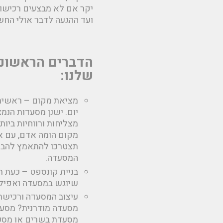
יקר אם לא מבצעים רכישות
ועד ההגעה לדבר אולי החש
הדברים הראשונ
שלנו:
מציאת מקום – ראשית 
יום. ישנן מסעדות הנ
מצליחות ורווחיות ביו
מקום הומה אדם, עם א
תצטרכו להתאמץ להביא
המסעדה.
בניית קונספט – כעת 
שיוגש במסעדה ואפילו
עיצוב המסעדה ורכישת
מסעדה מודרנית? מסעד
מסעדת בשרים או מסעדה