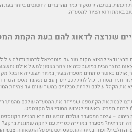
 חכמות. בכתבה זו נסקור כמה מהדברים החשובים ביותר בעת 
וב באמת והוא הציוד למסעדה.
יים שנרצה לדאוג להם בעת הקמת המ
תרצו ודאי למצוא מקום טוב עם פוטנציאל לכמות גדולה של לק
מצאות בחצר הבית במושב כזה או אחר בצפון למשל אולם נחשבו
תר, אולם כאשר פותחים מסעדה בעיר, באזור תעשייה או בכל מק
זור חניה מסודר, יכול לתת לכם יתרון עצום מאשר מסעדה מרו
 את הקהל שלכם ולהיות סבלניים במשך שנים עד צמיחת המוני
תרצו לבנות את הקונספט שמייחד את המסעדה שלכם מהמתחרים,
 לבנות תפריט ראשוני לגיבוש הסופי של הקונספט.
 ריהוט – עיצוב המסעדה שלכם יגובש גם הוא מבניית הקונספט
ה יוקרתית? מסעדה באווירה כפרית עם להקה שמנגנת ברקע? טב
 חלבית? ועוד. בניית הקונספט תשפיע על התפאורה, צבעי הרי