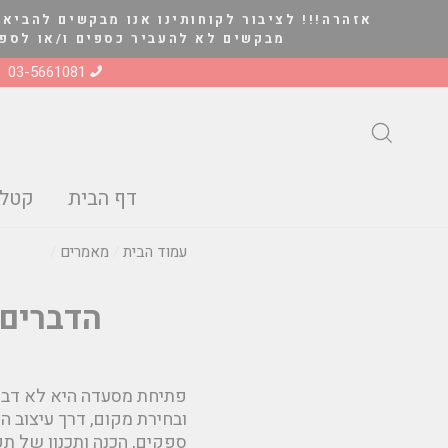
להמשך
אזהרה!!! לציבור לקוחותינו אנו מבקשים להביא 
קריאה
מבקשים לא להעביר כספים ו/או לספק סחורה ל
03-5661081
חיפוש
דף הבית
קטלו
עמוד הבית
/
מאמרים
/
הדברים
פתיחת מסעדה היא לא דבר 
ובחירת מקום, דרך עיצוב ה
ספקים, הכנה ותכנון של תק