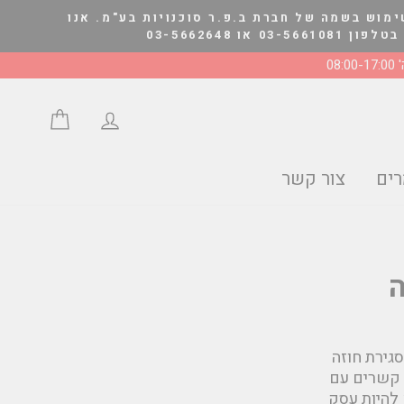
ימוש בשמה של חברת ב.פ.ר סוכנויות בע"מ. אנו
03-566264
08:0
התחבר/י
סל הצע
ים
צור קשר
גירת חוזה
ת קשרים עם
 להיות עסק