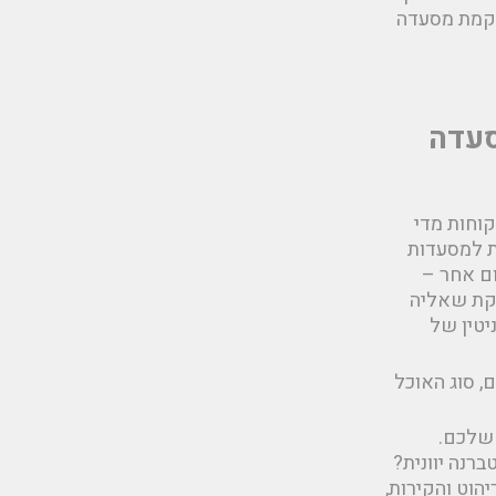
הקמת מסעדה
סעדה
וחות מדי
ת למסעדות
ום אחר –
חקת שאליה
טין של
 סוג האוכל
 שלכם.
רנה יוונית?
הוט והקירות,