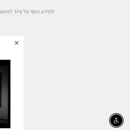
למידע נוסף על
ציוד למסע
slation
issing:
e_modal"
Enable accessibility