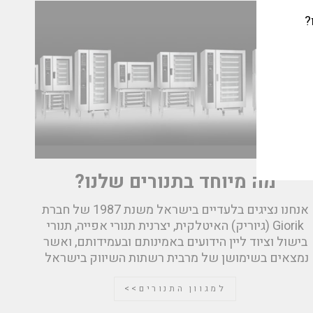
?
מה מיוחד בתנורים שלנו?
אנחנו נציגים בלעדיים בישראל משנת 1987 של חברת
Giorik (גיוריק) האיטלקית, יצרנית תנורי אפייה, תנורי
בישול וציוד ליין הידועים באמינותם ובעמידותם, ואשר
נמצאים בשימושן של מרבית רשתות השיווק בישראל
למגוון התנורים>>