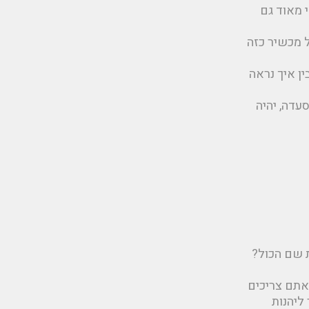
 מאוד גם
ל מכשיר כזה
ר שלה: bpr.co.il, כדאי יהיה להבין איך נראה
עדה, יהיה
אתם צריכים
ליהנות