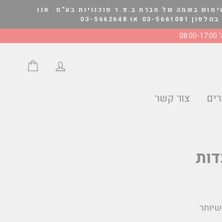
ימוש בשמה של חברת ב.פ.ר סוכנויות בע"מ. אנו
03-566264
08:0
התחבר/י
סל הצע
ים
צור קשר
דות
שיותר