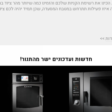
 הכינו את רשימת הקניות שלכם והזמינו כמה שיותר מהר ציוד בר
איזו פעילות תתרחש במטבח המסעדה, שכן תמיד יהיה לכם ציו
דות
>>
שתפי
Translation
"Tran
בפייסבוק
missing:
חדשות ועדכונים ישר מהתנור!
m
ial.alt_text.share_on_pinterest
he.general.accessibility.clos
חזרה למאמרים