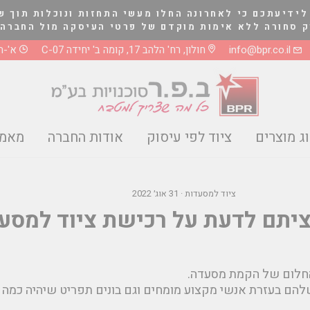
לידיעתכם כי לאחרונה החלו מעשי התחזות ונוכלות תוך ש
לא אימות מוקדם של פרטי העיסקה מול החברה בטלפון 03-5661081 או 8
info@bpr.co.il
חולון, רח' הלהב 17, קומה ב' יחידה C-07
א'-ה' 0-17:00
ג מוצרים
ציוד לפי עיסוק
אודות החברה
מאמר
ציוד למסעדות
·
31 אוג׳ 2022
יתם לדעת על רכישת ציוד למסע
חלום של הקמת מסעדה.
הם בעזרת אנשי מקצוע מומחים וגם בונים תפריט שיהיה כמה 