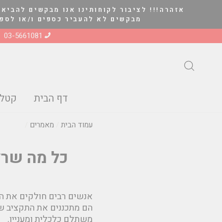
להמשך
אזהרה!!! לציבור לקוחותינו אנו מבקשים להביא 
קריאה
מבקשים לא להעביר כספים ו/או לספק סחורה ל
03-5661081
חיפוש
דף הבית
קטלו
עמוד הבית
/
מאמרים
/
כל מה שרצ
אנשים רבים חולקים את ה
הם מתכננים את התקציב של
משתלם כלכלית ומעניין.