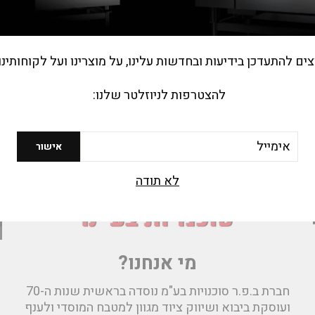
צים להתעדכן בידיעות ובחדשות עלינו, על מוצרינו ועל לקוחותינו
להצטרפות לניוזלטר שלנו:
יל
אישור
לא תודה
מי אנחנו?
חברת ב.פ.ר סוכנויות בע"מ נוסדה בראשית שנות ה-70
ועוסקת ביבוא ושיווק ציוד מגוון למטבח המוסדי ולענף