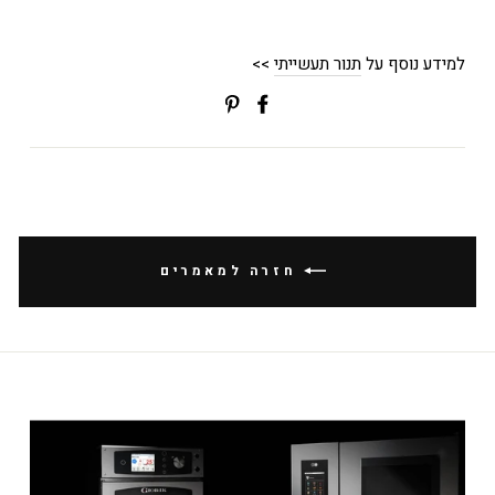
למידע נוסף על
תנור תעשייתי
>>
שתפי
Translation
בפייסבוק
missing:
ial.alt_text.share_on_pinterest
חזרה למאמרים