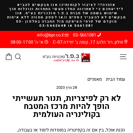
להמשך
אזהרה!!! לציבור לקוחותינו אנו מבקשים להביא
קריאה
לידיעתכם כי לאחרונה החלו מעשי התחזות ונוכלות תוך
שימוש בשמה של חברת ב.פ.ר סוכנויות בע"מ. אנו
מבקשים לא להעביר כספים ו/או לספק סחורה ללא אימות
מוקדם של פרטי העיסקה מול החברה בטלפון 03-
5661081 או 03-5662648
info@bpr.co.il
03-5661081
חולון, רח' הלהב 17, קומה ב' יחידה C-07
א'-ה' 08:00-17:00
ניווט באתר
חיפוש
סל
עמוד הבית
/
מאמרים
/
28 מרץ 2020
לא רק לפיצריות, תנור תעשייתי
הופך להיות מרכז המטבח
בקולינריה העולמית
הכנת אוכל, בין אם זה בקפיטריה במוסדות לימוד או בעבודה,