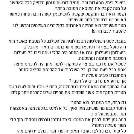
בישול ביתי, מסעדות וכו'- תמיד דורשת תזמון מדוייק ככל האפשר
על מנת לקבל את התוצאה הטובה ביותר.
תזמון הוא דבר חמקמק שקשה להשיג, אך קשה הרבה פחות כאשר
כאשר יש ברשותך תנור תעשייתי.
תנור תעשייתי הוא המילה האחרונה בקולינריה העולמית והרשו לנו
להסביר לכם מדוע!
בעבר, לפני השתלטות הטכנולוגיה על העולם, כל מטבח באשר הוא
היה פועל בצורה ידנית או בשימוש בתנורים מאוד מוגבלים
ביעילותן ופעילותן- וגם אז התנור היה הכלי שמסביבו כל פעילות
המטבח מתוזמנת ומתוכננת.
למשל אם מדובר בפיצריה עתיקה- לתנור ניתן היה להכניס פיצה
אחת בכל פעם ועל כן, כל השלבים עד להכנסת הפיצה לתנור
הסתנכרנו סביב פעולה זו.
אך מדוע אנו מדברים על העבר?
עם ההתקדמות המאסיבית בטכנולוגיה, כיום יש לנו זכות לעבוד עם
תנורים מתקדמים אשר הופכים את החיים שלנו להרבה יותר קלים.
גם היום, לב המטבח הוא התנור.
התנור קובע מה עושים, מתי ואיך. כל אלמנט בהכנת מנה באמצעות
תנור, נקבעת על פיו.
כמה זמן ייקח להכין את המנה? כיצד נתזמן גורמים נוספים תוך כדי
משך פעולת התנור?
כל שף, טבח, מלצר, עובד מאפייה ועוד ועוד, כולם יודעים מהי