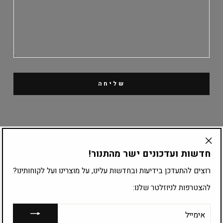
שליחה
קטלוג מוצרים
חדשות ועדכונים ישר מהתנור!
"Translation
missing:
רוצים להתעדכן בידיעות ובחדשות עלינו, על מוצרינו ועל לקוחותינו?
ציוד לפי עיסוק
he.general.accessibility.close_modal"
להצטרפות לניוזלטר שלנו:
להצטרפות לרשימת התפוצה:
אימייל