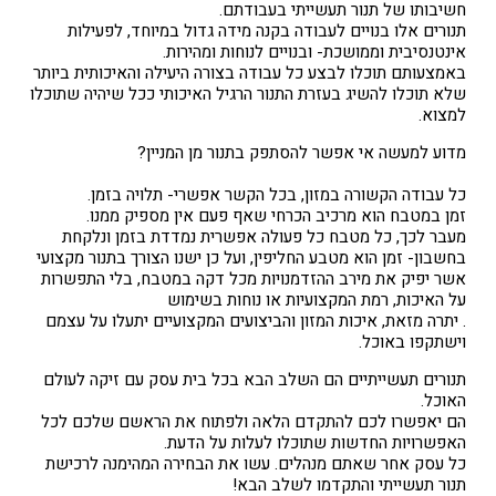
חשיבותו של תנור תעשייתי בעבודתם.
תנורים אלו בנויים לעבודה בקנה מידה גדול במיוחד, לפעילות
אינטנסיבית וממושכת- ובנויים לנוחות ומהירות.
באמצעותם תוכלו לבצע כל עבודה בצורה היעילה והאיכותית ביותר
שלא תוכלו להשיג בעזרת התנור הרגיל האיכותי ככל שיהיה שתוכלו
למצוא.
מדוע למעשה אי אפשר להסתפק בתנור מן המניין?
כל עבודה הקשורה במזון, בכל הקשר אפשרי- תלויה בזמן.
זמן במטבח הוא מרכיב הכרחי שאף פעם אין מספיק ממנו.
מעבר לכך, כל מטבח כל פעולה אפשרית נמדדת בזמן ונלקחת
בחשבון- זמן הוא מטבע החליפין, ועל כן ישנו הצורך בתנור מקצועי
אשר יפיק את מירב ההזדמנויות מכל דקה במטבח, בלי התפשרות
על האיכות, רמת המקצועיות או נוחות בשימוש
. יתרה מזאת, איכות המזון והביצועים המקצועיים יתעלו על עצמם
וישתקפו באוכל.
תנורים תעשייתיים הם השלב הבא בכל בית עסק עם זיקה לעולם
האוכל.
הם יאפשרו לכם להתקדם הלאה ולפתוח את הראשם שלכם לכל
האפשרויות החדשות שתוכלו לעלות על הדעת.
כל עסק אחר שאתם מנהלים. עשו את הבחירה המהימנה לרכישת
תנור תעשייתי והתקדמו לשלב הבא!