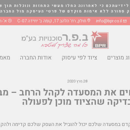
לידיעתכם כי לאחרונה החלו מעשי התחזות ונוכלות תוך ש
לא אימות מוקדם של פרטי העיסקה מול החברה בטלפון 03-5661081 או 8
info@bpr.co.il
חולון, רח' הלהב 17, קומה ב' יחידה C-07
א'-ה' 0-17:00
ג מוצרים
ציוד לפי עיסוק
אודות החברה
מאמר
28 מרץ 2020
ים את המסעדה לקהל הרחב – מב
דיקה שהציוד מוכן לפעולה
תקדם במסעדה שלכם יכול להוביל את העסק שלכם קדימה ולהקפ