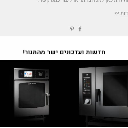
 זאת כאן למטה באתר או ליצור עמנו קשר.
דות
>>
שתפי
Translation
בפייסבוק
missing:
ial.alt_text.share_on_pinterest
"Tran
חדשות ועדכונים ישר מהתנור!
m
he.general.accessibility.clos
חזרה למאמרים