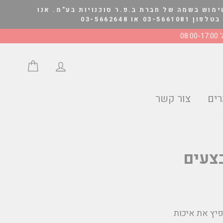
ימוש בשמה של חברת ב.פ.ר סוכנויות בע"מ. אנו
03-566264
08:0
התחבר/י
סל הצע
ים
צור קשר
צעים
יץ את איכות