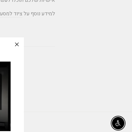
אישיות שלכם תוכלו לעשות
למידע נוסף על
ציוד למסע
slation
issing:
e_modal"
Enable accessibility