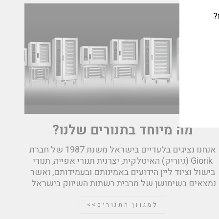
?
מה מיוחד בתנורים שלנו?
אנחנו נציגים בלעדיים בישראל משנת 1987 של חברת
Giorik (גיוריק) האיטלקית, יצרנית תנורי אפייה, תנורי
בישול וציוד ליין הידועים באמינותם ובעמידותם, ואשר
נמצאים בשימושן של מרבית רשתות השיווק בישראל
למגוון התנורים>>