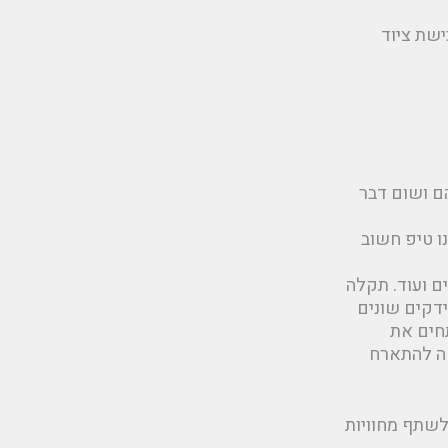
ישת ציוד
ם ושום דבר
ו טיפ חשוב
ם ועוד. תקלה
ידקים שונים
תחים את
חה להתארח
לשתף מחוויות