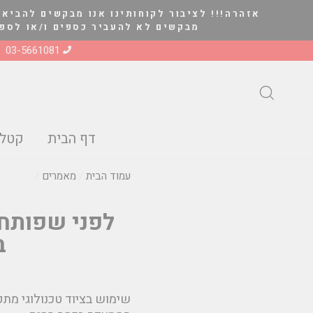
להמשך
אזהרה!!! לציבור לקוחותינו אנו מבקשים להביא 
קריאה
מבקשים לא להעביר כספים ו/או לספק סחורה ל
03-5661081
חיפוש
דף הבית
קטלו
עמוד הבית
/
מאמרים
/
לפני שפותח
ב
שימוש בציוד טכנולוגי מ