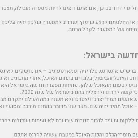
ינרי הרווי גם כך, אם אתם רוצים להיות מסעדה מובילה, תצטר
או החלטתם לבצע שיפוץ ושדרוג למסעדה שלכם יהיה עליכם 
פתיחה של המסעדה לקהל הרחב.
דשה בישראל:
 בו שיש אינטרנט, טלוויזיה וסמארטפונים – אנו נחשפים לאינספ
תחום האוכל והבישול, בלוגרים בתחום האוכל, אתרי מתכונים ואי
גיע לטעום מהאוכל שלהן. פתיחת מסעדה חדשה בישראל היא 
קשה להרים ולהצליח בהם בישראל של שנת 2020.
אנשים תמיד יצרכו ויצטרכו ולא משנה כמה העולם יתקדם מבח
– אוכל תמיד יהיה שם. מצד שני מדובר בתחום מורכב ומסועף וא
ללקוח עשויה לגרור תגובות שרשרת לא נעימות שיכולות להרו
עם חומרי הגלם והכנת האוכל במטבח עשויה להרוס אתכם.