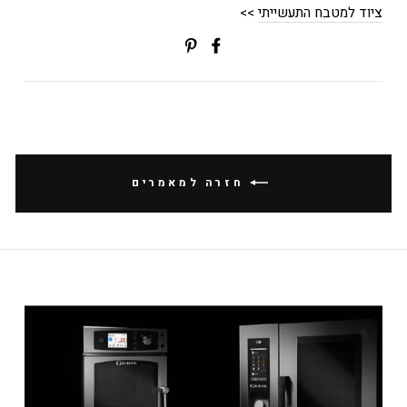
ציוד למטבח התעשייתי
>>
שתפי
Translation
בפייסבוק
missing:
ial.alt_text.share_on_pinterest
חזרה למאמרים