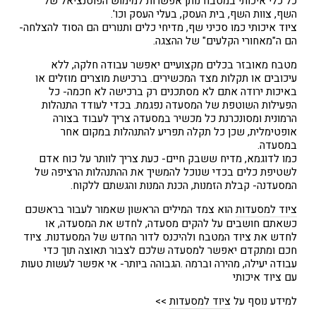
כל כלי איכותי במטבח נותן אפשרות למימוש הפוטנציאל של
השף, צוות השף, בית העסק, בעלי העסק וכו'.
ציוד איכותי כמו סכיני שף, מדיחי כלים ותנורים הם הסוד להצלחה-
הם ה"מאחורי הקלעים" של ההצגה.
מטבח מאובזר בכלים מקצועיים יאפשר עבודה חלקה, ללא
עיכובים או תקלות מצד המכשירים. ברכישת מוצרים מוזלים או
באיכות ירודה אתם לא מסתכנים רק ברכישה לא חכמה- כל
הפעילות השוטפת של המסעדה נפגמת. בכדי לעודד התנהלות
הרמונית ומסונכרנת כל מכשיר במסעדה צריך לעבוד בצורה
אופטימלית, שכן כל תקלה תפריע להתנהלות במקום אחר
במסעדה.
כמו לדוגמא, מדיח ששבק חיים- כעת צריך לוותר על כוח אדם
לשטיפת כלים בכדי שנוכל להמשיך את ההתנהלות הרציפה של
המסעדנה- קבלת הזמנות, הכנת המנות והגשתם ללקוח.
ציוד למסעדות
הוא צמד המילים הראשון שאמור לעבור בראשכם
כשאתם חושבים על להקים מסעדה, לחדש את המסעדה, או
לחדש את ציוד המטבח ולהיכנס לדור החדש של המסעדנות. ציוד
חכם ומתקדם יאפשר למסעדה שלכם לצבור תאוצה תוך כדי
עבודה יעילה, מהירה וברמה .הגבוהה ביותר- אי אפשר לעשות טעות
עם ציוד איכותי
למידע נוסף על
ציוד למסעדות
>>