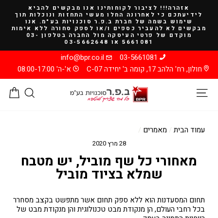
להמשך
אזהרה!!! לציבור לקוחותינו אנו מבקשים להביא
קריאה
לידיעתכם כי לאחרונה החלו מעשי התחזות ונוכלות תוך
שימוש בשמה של חברת ב.פ.ר סוכנויות בע"מ. אנו
מבקשים לא להעביר כספים ו/או לספק סחורה ללא אימות
מוקדם של פרטי העיסקה מול החברה בטלפון 03-
5661081 או 03-5662648
info@bpr.co.il
03-5661081
חולון, רח' הלהב 17, קומה ב' יחידה C-07
א'-ה' 08:00-17:00
ניווט באתר
חיפוש
סל
עמוד הבית
/
מאמרים
/
28 מרץ 2020
מאחורי כל שף מוביל, יש מטבח
שמלא בציוד מוביל
תחום המסעדנות הוא ללא ספק תחום אשר מתפשט בקצב מסחרר
בכל רחבי העולם, הן מנקודת מבט טכנולוגית והן מנקודת מבט של