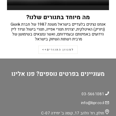
מה מיוחד בתנורים שלנו?
אנחנו נציגים בלעדיים בישראל משנת 1987 של חברת Giorik
(גיוריק) האיטלקית, יצרנית תנורי אפייה, תנורי בישול וציוד ליין
הידועים באמינותם ובעמידותם, ואשר נמצאים בשימושן של
מרבית רשתות השיווק בישראל
למגוון התנורים>>
מעוניינים בפרטים נוספים? פנו אלינו
03-5661081
info@bpr.co.il
חולון, רח' הלהב 17, קומה ב' יחידה C-07