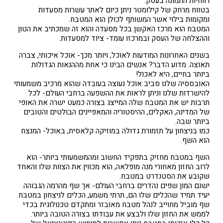
רווחיות התמונה בעסק.
בטווח מרחק של קילומטר ניתן כיום לאתר עשרות מסעדות
ומקומות בילוי אשר המשותף לכולן הוא המטבח.
המטבח הוא מרכז האקשן בכל מסעדה והוא זה שמכתיב את הטון
וההצלחה של העסק ובמרכזו עומד- ציוד למסעדות.
בשנים האחרונות המודעות לאוכל, ויותר מכך- אוכל איכותי, צברה
תאוצה. מדוע הדבר? אנשים הבינו כי אחת מההנאות הגדולות
ביותר בחיים, היא לאכול!
האובססיה שלנו סביב אוכל נעוצה בעובדה שהוא מרכיב משמעותי
להישרדות שלנו וניתן לראות את ההשפעה ברחבי העולם- לכל
תרבות יש את המטבח שלה המייצג בצורה כמעט ישרה את האופי
של המדינה, האקלים, ההיסטוריה והמאפיינים הבולטים והטובים
ביותר שבה.
כמו בניצחון על תזמורת גדולה במוזיקה קלאסית, באוכל- המנצח
הוא השף.
השף במטבח מחזיק בתפקיד החשוב ומהמשמעותי ביותר- הוא
לרוב החזון מאחורי מנה מופלאה, הוא מכווין את הצוות שלו והאחד
שקובע את הסטנדרט במטבח.
ישנם המון שפים נהדרים ברחבי העולם- אך שף מהרמה הגבוהה
יעיד תמיד שהכלים שלו הם, תרתי משמע, הכלים לניצחון במטבח.
שף מוביל מחוייב לנהל מטבח מאובזר ומתקדם טכנולוגית בכדי
לממש את החזון שלו ולבצע את עבודתו בצורה הטובה ביותר.