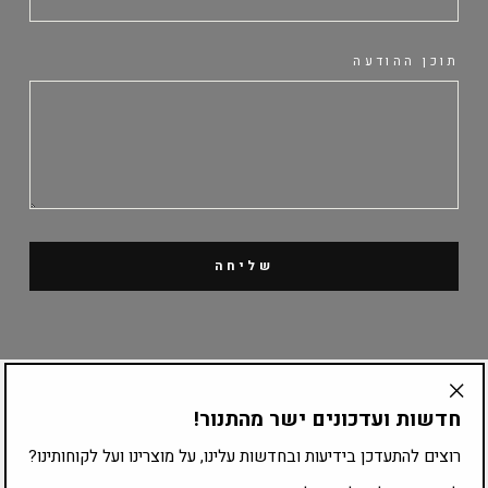
תוכן ההודעה
שליחה
קטלוג מוצרים
חדשות ועדכונים ישר מהתנור!
"Translation
missing:
רוצים להתעדכן בידיעות ובחדשות עלינו, על מוצרינו ועל לקוחותינו?
ציוד לפי עיסוק
he.general.accessibility.close_modal"