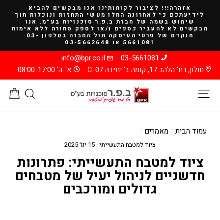
להמשך
אזהרה!!! לציבור לקוחותינו אנו מבקשים להביא
קריאה
לידיעתכם כי לאחרונה החלו מעשי התחזות ונוכלות תוך
שימוש בשמה של חברת ב.פ.ר סוכנויות בע"מ. אנו
מבקשים לא להעביר כספים ו/או לספק סחורה ללא אימות
מוקדם של פרטי העיסקה מול החברה בטלפון 03-
5661081 או 03-5662648
info@bpr.co.il
03-5661081
חולון, רח' הלהב 17, קומה ב' יחידה C-07
א'-ה' 08:00-17:00
ניווט באתר
חיפוש
סל
עמוד הבית
/
מאמרים
/
ציוד למטבח התעשייתי
·
15 ינו׳ 2025
ציוד למטבח התעשייתי: פתרונות
חדשניים לניהול יעיל של מטבחים
גדולים ומורכבים