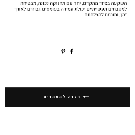
השקעה בציוד מתקדם, יחד עם תחזוקה נכונה, מבטיחה
למטבחים תעשייתיים יכולת עמידה בעומסים גבוהים לאורך
זמן, ותורמת להצלחתם.
שתפי
Translation
בפייסבוק
missing:
ial.alt_text.share_on_pinterest
חזרה למאמרים