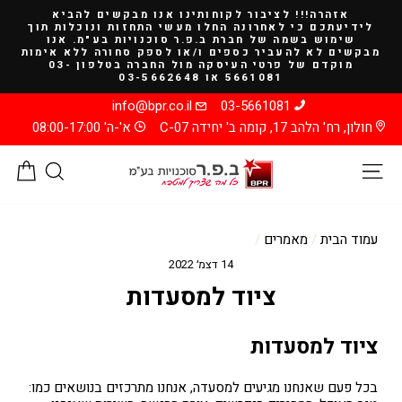
להמשך
אזהרה!!! לציבור לקוחותינו אנו מבקשים להביא
קריאה
לידיעתכם כי לאחרונה החלו מעשי התחזות ונוכלות תוך
שימוש בשמה של חברת ב.פ.ר סוכנויות בע"מ. אנו
מבקשים לא להעביר כספים ו/או לספק סחורה ללא אימות
מוקדם של פרטי העיסקה מול החברה בטלפון 03-
5661081 או 03-5662648
info@bpr.co.il
03-5661081
חולון, רח' הלהב 17, קומה ב' יחידה C-07
א'-ה' 08:00-17:00
ניווט באתר
חיפוש
סל
עמוד הבית
/
מאמרים
/
14 דצמ׳ 2022
ציוד למסעדות
ציוד למסעדות
בכל פעם שאנחנו מגיעים למסעדה, אנחנו מתרכזים בנושאים כמו: