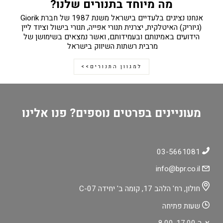
מה מיוחד בתנורים שלנו?
אנחנו נציגים בלעדיים בישראל משנת 1987 של חברת Giorik
(גיוריק) האיטלקית, יצרנית תנורי אפייה, תנורי בישול וציוד ליין
הידועים באמינותם ובעמידותם, ואשר נמצאים בשימושן של
מרבית רשתות השיווק בישראל
למגוון התנורים>>
מעוניינים בפרטים נוספים? פנו אלינו
03-5661081
info@bpr.co.il
חולון, רח' הלהב 17, קומה ב' יחידה C-07
שעות פתיחה
א-ה 8.00-17.00