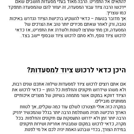
להתאים אל התפריט. הרבה מאוד בעלי מסעדות חושבים שאם
יירכשו הרבה ציוד עבור המסעדה, זה יעזור להם שהמסעדה תתפקד
כמו שצריך.
אך מדובר בטעות – כדאי להשקיע ברכישת הציוד הנדרש באיכות
טובה, ורק לאחר שאתם מכירים יותר טוב את הצרכים של
המסעדה, וכן מתי שתרצו לשנות ולשדרג את התפריט, אז כדאי
לרכוש ציוד נוסף, ולא סתם לרכוש ציוד שבסוף יישב בצד.
היכן כדאי לרכוש
ציוד למסעדות
?
אם אתם רוצים לרכוש ציוד למסעדות שילווה אתכם שנים רבות,
ולא משהו שידרוש תיקונים והחלפות כל הזמן – כדאי לרכוש את
הציוד דווקא במקום אשר מתמחה בשיווק של מוצרים איכותיים
ממותגים מובילים.
במקרה כזה אולי תצטרכו לשלם עוד כמה שקלים, אך לטווח
הארוך הרכישה תהיה משתלמת הרבה יותר בגלל שהמכשיר יחזיק
הרבה יותר זמן ולא ידרוש התעסקות עם תיקונים והחלפות. בכל
מקרה, כדאי לרכוש במקום שמבטיח אחריות ושירות תיקונים
במידת הצורך, בכדי שברגע האמת יהיה לכם אל מי לפנות.