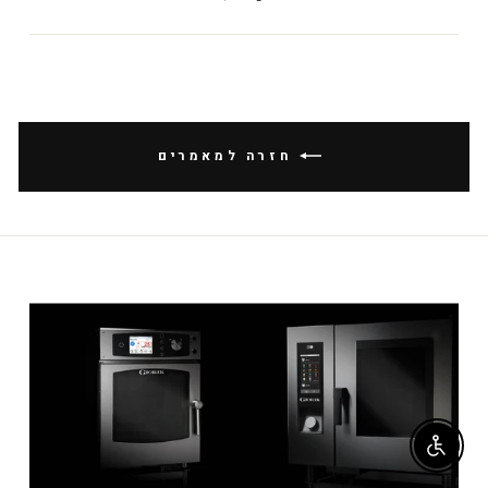
בפייסבוק
missing:
ial.alt_text.share_on_pinterest
חזרה למאמרים
Enable accessibility