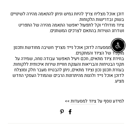
דוכן אוכל מצליח צריך להיות גמיש וניתן להתאמה מהירה לשינויים
בשוק ובדרישות הלקוחות.
ציוד מודולרי וקל לתפעול יאפשר התאמה מהירה של התפריט
ושדרוג השירות בהתאם לצרכים המשתנים.
סיכום:
המעבר ממסעדה לדוכן אוכל נייד מצריך חשיבה מחודשת ותכנון
Enable accessibility
מוקפד של הציוד והמתקנים.
בחירת ציוד מתאים, חכם ויעיל תאפשר עבודה נוחה, שמירה על
תקני הבטיחות והבריאות והענקת חוויית שירות איכותית ללקוחות.
בעזרת תכנון נכון וציוד מתאים, ניתן להבטיח מעבר חלק ומוצלח
לדוכן אוכל נייד ולהנות מהיתרונות הרבים שהמודל העסקי החדש
מציע.
למידע נוסף על
ציוד למסעדות
>>
שתפי
Translation
בפייסבוק
missing:
ial.alt_text.share_on_pinterest