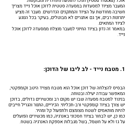
אוכל (Food Trucks) הפכו לתופעה פופולרית ומבוקשת.
המעבר מ
ציוד למסעדות
במסעדה סטטית לדוכן אוכל נייד מצריך
חשיבה מחודשת על הציוד והמתקנים הנדרשים. מעבר זה מציע
יתרונות רבים, אך גם אתגרים לא מבוטלים, בעיקר בכל הנוגע
לציוד המתאים.
במאמר זה נדון בציוד החיוני למעבר מוצלח ממסעדה לדוכן אוכל
נייד.
1. מטבח נייד - לב ליבו של הדוכן:
הבסיס להצלחה של דוכן אוכל הוא מטבח מצויד היטב וקומפקטי,
המאפשר עבודה יעילה ובטוחה.
בניגוד למטבח מסעדה שבו יש מקום רב ומכשירים גדולים, בדוכן
יש צורך בציוד קומפקטי ורב-תכליתי. הכיריים, התנור והגריל חייבים
להיות מותאמים לשטח מצומצם ולתפעול קל ומהיר.
כמו כן, יש לבחור בציוד חסכוני באנרגיה, כמו מכשירים הפועלים
על גז ולא על חשמל, בשל מגבלות אספקת האנרגיה בשטח.