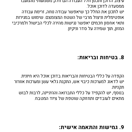
עיצוב הדוכן ותכנון חלל העבודה הם חלק משמעותי מהמעבר
ממסעדה לדוכן אוכל.
יש לתכנן את החלל כך שיאפשר עבודה נוחה, זרימת עבודה
אופטימלית וניצול מרבי של השטח המצומצם. שימוש במגירות
ותאי אחסון חכמים יאפשר נגישות מהירה לכלי הבישול ולמרכיבי
המזון, תוך שמירה על סדר וניקיון.
8. בטיחות ובריאות:
הקפדה על כללי הבטיחות והבריאות בדוכן אוכל היא חיונית.
יש לדאוג למערכות כיבוי אש, התקנת גלאי עשן ומערכות אוורור
תקניות.
בנוסף, יש להקפיד על כללי התברואה וההיגיינה, לרבות לבוש
מתאים לעובדים ותחזוקה שוטפת של ציוד המטבח.
9. גמישות והתאמה אישית: