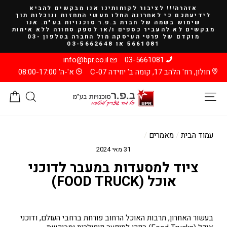
להמשך
אזהרה!!! לציבור לקוחותינו אנו מבקשים להביא
קריאה
לידיעתכם כי לאחרונה החלו מעשי התחזות ונוכלות תוך
שימוש בשמה של חברת ב.פ.ר סוכנויות בע"מ. אנו
מבקשים לא להעביר כספים ו/או לספק סחורה ללא אימות
מוקדם של פרטי העיסקה מול החברה בטלפון 03-
5661081 או 03-5662648
info@bpr.co.il
03-5661081
חולון, רח' הלהב 17, קומה ב' יחידה C-07
א'-ה' 08:00-17:00
ניווט באתר
חיפוש
סל
עמוד הבית
/
מאמרים
/
31 מאי 2024
ציוד למסעדות במעבר לדוכני
אוכל (FOOD TRUCK)
בעשור האחרון, תרבות האוכל הרחוב פורחת ברחבי העולם, ודוכני