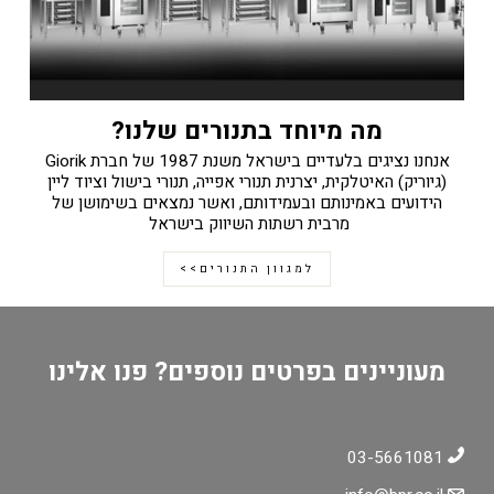
מה מיוחד בתנורים שלנו?
אנחנו נציגים בלעדיים בישראל משנת 1987 של חברת Giorik
(גיוריק) האיטלקית, יצרנית תנורי אפייה, תנורי בישול וציוד ליין
הידועים באמינותם ובעמידותם, ואשר נמצאים בשימושן של
מרבית רשתות השיווק בישראל
למגוון התנורים>>
מעוניינים בפרטים נוספים? פנו אלינו
03-5661081