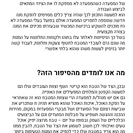
של המסעדה כשהמסעדה לא מספקת לו את הציוד המתאים
לביצוע העבודה.
הוא למעשה התכוון לכך שהיה צריך כלים מסוימים להפקת מנה
חדשה שנוספה לתפריט המסעדה אולם בפועל בעלי המסעדה לא
היו מוכנים להשקיע ברכישת המכשיר שבעזרתו מכינים את המנה
בצורה מקצועית.
בשל כך הניסיונות לאלתר עלו בתוהו ולקוחות התלוננות על המנות
מה שגם גרם לעובדי המטבח לחטוף צעקות ותלונות, לעבוד קשה
יותר בניסיון לעשות משהו שהוא בלתי אפשרי.
מה אנו לומדים מהסיפור הזה?
ובכן, הצד של הטבח הוא קריטי. השף וצוות העובדים שלו הם
למעשה הקפטן והמלחים המפעילים את האונייה.
גם אם יש מנהל/ת למסעדה הרי שצוות המטבח הוא זה שאחראי
על הפקת האוכל, איכות האוכל שהוא מוציא תהיה זו שתכריע את
שביעות רצונם של הסועדים ושל מבקרי המסעדות במקום, מהירות
ההכנה וההגשה תשפיע על סבלנות הסועדים וגם על הביצועים
הכלכליים של העסק ובסופו של יום – טבח מרוצה יפיק אוכל
טעים ואיכותי. לכן חשוב לשמוע את הצד של הטבח, להבין ממנו
מה הוא צריך במטבח שלו כדי להפיק את המנות הטעימות ביותר