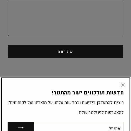
שליחה
קטלוג מוצרים
חדשות ועדכונים ישר מהתנור!
"Translation
missing:
רוצים להתעדכן בידיעות ובחדשות עלינו, על מוצרינו ועל לקוחותינו?
ציוד לפי עיסוק
he.general.accessibility.close_modal"
להצטרפות לניוזלטר שלנו:
להצטרפות לרשימת התפוצה:
אימייל