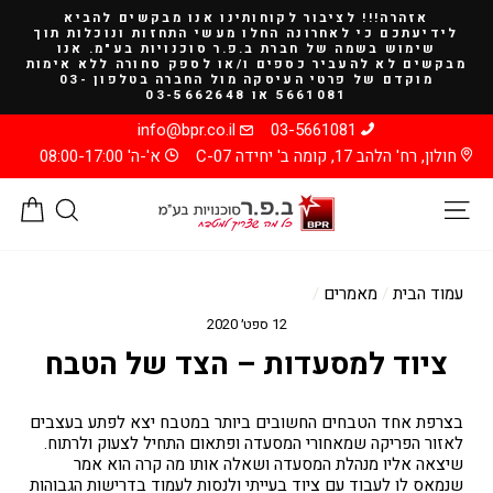
להמשך
אזהרה!!! לציבור לקוחותינו אנו מבקשים להביא
קריאה
לידיעתכם כי לאחרונה החלו מעשי התחזות ונוכלות תוך
שימוש בשמה של חברת ב.פ.ר סוכנויות בע"מ. אנו
מבקשים לא להעביר כספים ו/או לספק סחורה ללא אימות
מוקדם של פרטי העיסקה מול החברה בטלפון 03-
5661081 או 03-5662648
info@bpr.co.il
03-5661081
חולון, רח' הלהב 17, קומה ב' יחידה C-07
א'-ה' 08:00-17:00
ניווט באתר
חיפוש
סל
עמוד הבית
/
מאמרים
/
12 ספט׳ 2020
ציוד למסעדות – הצד של הטבח
בצרפת אחד הטבחים החשובים ביותר במטבח יצא לפתע בעצבים
לאזור הפריקה שמאחורי המסעדה ופתאום התחיל לצעוק ולרתוח.
שיצאה אליו מנהלת המסעדה ושאלה אותו מה קרה הוא אמר
שנמאס לו לעבוד עם ציוד בעייתי ולנסות לעמוד בדרישות הגבוהות