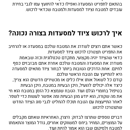
בהתאם לתפריט המסעדה ואפילו כדאי להיוועץ עמו לגבי בחירת
עובדים למטבח וציוד למסעדות ולמטבח שכדאי לרכוש.
איך לרכוש ציוד למסעדות בצורה נכונה?
כאשר אתם רוצים לשדרג את המטבח שלכם במסעדה או להרחיב
את התפריט תצטרכו לרכוש
ציוד למסעדות
.
כדאי שהציוד יהיה מקצועי, מתקדם טכנולוגית וכזה שבאמת
משדרג את המסעדה והמטבח שלכם אחרת אתם מבזבזים כסף
לחינם. אחת הדרכים הטובות ביותר לבחור ציוד מתאים למסעדה
היא להתייעץ עם הטבח הראשי שלכם.
קודם כל לשאול אותו אילו כלים או מכשירים חדשים הוא צריך,
כיצד אלה יכולים להועיל, היכן הבעיות במטבח, היכן הבעיות
בטיפול בחומרי הגלם ועוד. הטבח שנמצא כל הזמן במטבח הוא חי
את מה שקורה, הוא יודע מהן הבעיות ומה אפשר לעשות כדי לשפר.
לאחר התייעצות עם הטבח תוכלו להחליט לגבי סוג הציוד החדש
שתצטרכו לרכוש.
דברים נוספים שתרצו לבדוק: היצרן, האחראיות שאתם מקבלים
על המוצרים, המחיר ביחס למשווקים אחרים, גודל המוצר והתאמתו
למטבח ולמיקום שבו הוא אמור להיות ועוד.