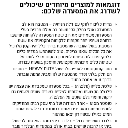
דוגמאות למוצרים מיוחדים שיכולים
לשדרג את המסעדה שלכם:
מדיח כלים דלפקי עם דלת חזיתית – המטבח הוא לב
המסעדה ואולי החלק הכי חשוב בה אולם מרבית בעלי
המסעדות משאירים את רוב שטח המסעדה ללקוחות שישבו
ברווחה ושיהיו יותר מקומות ללקוחות ומקטינים את שטח
המטבח. בשל העובדה שהמטבח בדרך כלל יהיה קטן מלהכיל
את כל הכלים שאנו צריכים, טוב להשתמש במדיח כלים
דלפקי עם דלת חזיתית לחיסכון במקום מבלי לוותר על
שטיפת כלים איכותית ומקצועית וחיסכון בשעות עבודה.
תנור קונווקטומט לאפייה ולבישול HEAVY DUTY – תנורים
הם חלק בלתי נפרד מהמטבח שלנו ומבית המנות עוברות
בדרך זו או אחרת בתנור.
פלטת צלייה (פלנצ'ה) – בכל מסעדה שמכבדת את עצמה יש
פלנצ'ה מקצועית ואיכותית לצליית בשרים שונים ולעתים גם
ירקות וחומרי גלם שונים על הפלנצ'ה.
טוסטר מסוע – אחד הסודות של בתי עסק רבים המחזיקים
לחמים ופיתוח ומעבירים אותם בטוסטר כדי להגיש אותם
חמים כאילו עכשיו רק יצאו מהתנור.
בלנדר תעשייתי גדול – בלנדר ביתי נחמד הוא טוב לבישול
ביתי או להכנת שייקים בבית אולם במסעדות הבלנדר עובד