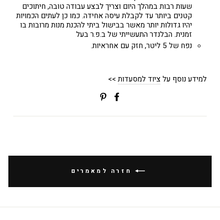
שעות רבות במהלך היום וצריך לבצע עבודה טובה, חיתוכים
קטנים ביותר עד לקבלת עיסה אחידה. כמו כן לעתים הכמויות
יהיו גדולות יותר מאשר בבישול ביתי להכנת מנות מרובות בו
זמנית. הבלנדר התעשייתי של ב.פ.ר בעל
נפח של 5 ליטר, חזק עם אחראיות.
למידע נוסף על
ציוד למסעדות
>>
שתפי
Translation
בפייסבוק
missing:
ial.alt_text.share_on_pinterest
חזרה למאמרים