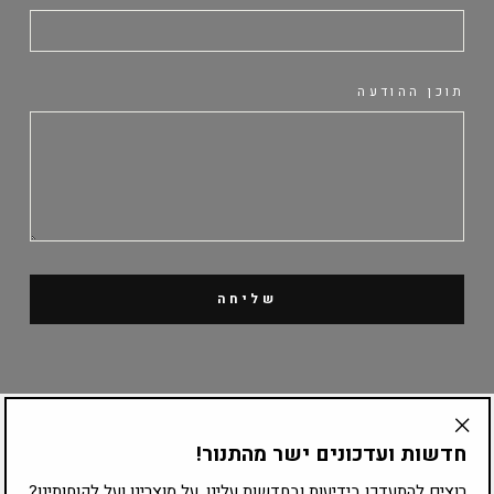
תוכן ההודעה
שליחה
קטלוג מוצרים
חדשות ועדכונים ישר מהתנור!
"Translation
missing:
רוצים להתעדכן בידיעות ובחדשות עלינו, על מוצרינו ועל לקוחותינו?
ציוד לפי עיסוק
he.general.accessibility.close_modal"