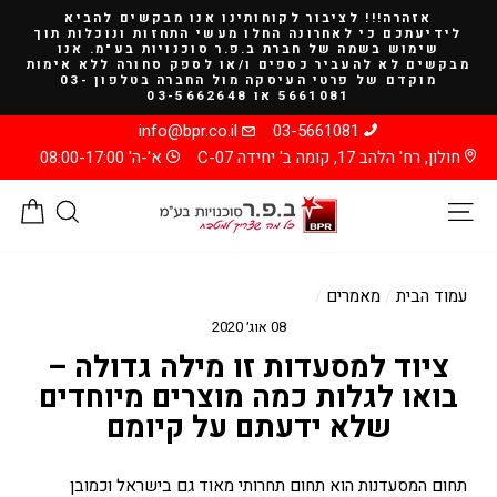
להמשך
אזהרה!!! לציבור לקוחותינו אנו מבקשים להביא
קריאה
לידיעתכם כי לאחרונה החלו מעשי התחזות ונוכלות תוך
שימוש בשמה של חברת ב.פ.ר סוכנויות בע"מ. אנו
מבקשים לא להעביר כספים ו/או לספק סחורה ללא אימות
מוקדם של פרטי העיסקה מול החברה בטלפון 03-
5661081 או 03-5662648
info@bpr.co.il
03-5661081
חולון, רח' הלהב 17, קומה ב' יחידה C-07
א'-ה' 08:00-17:00
ניווט באתר
חיפוש
סל
עמוד הבית
/
מאמרים
/
08 אוג׳ 2020
ציוד למסעדות זו מילה גדולה –
בואו לגלות כמה מוצרים מיוחדים
שלא ידעתם על קיומם
תחום המסעדנות הוא תחום תחרותי מאוד גם בישראל וכמובן