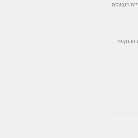
ות הגבוהות
ם השקעה
he.general.soc