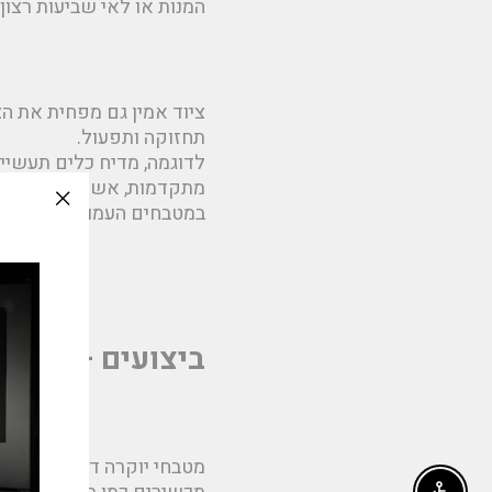
המנות או לאי שביעות רצון
ציוד אמין גם מפחית את הצ
תחזוקה ותפעול.
לדוגמה, מדיח כלים תעשיית
מתקדמות, אשר מבטיחות כי
במטבחים העמוסים ביותר.
slation
issing:
e_modal"
ביצועים – מרכיב
מטבחי יוקרה דורשים רמת ב