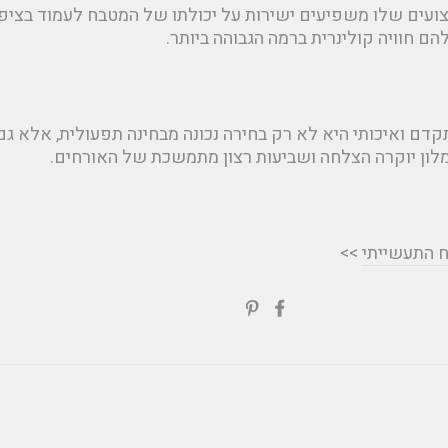
יצועים שלו משפיעים ישירות על יכולתו של המטבח לעמוד בציפי
הם חוויה קולינרית ברמה הגבוהה ביותר.
דם ואיכותי היא לא רק בחירה נכונה מבחינה תפעולית, אלא ג
לון יוקרה הצלחה ושביעות רצון מתמשכת של האורחים.
ח התעשייתי
>>
שתפי
Translation
בפייסבוק
missing:
ial.alt_text.share_on_pinterest