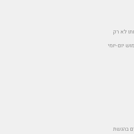
תו לא רק
ש יום-יומי
ים בהגשת