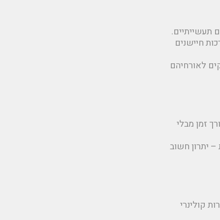
 תעשייתיים.
כות חיישנים
קים לאורחיהם
ך זמן מבלי
– יתרון חשוב
ות קולינרי