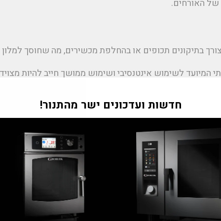
 של האורחים.
ורך בתיקונים תכופים או בהחלפת מכשירים, מה שחוסך למלון ע
י המיועד לשימוש אינטנסיבי ושימוש ממושך חייב להיות מצויד 
 המכשיר יעבוד בצורה תקינה גם בעומסים גבוהים ויפעל ללא ת
"Tran
חדשות ועדכונים ישר מהתנור!
m
he.general.accessibility.clos
 קריטי במטבחי יוקרה
יצועים גבוהה מאוד מכל ציוד בו הם עושים שימוש.