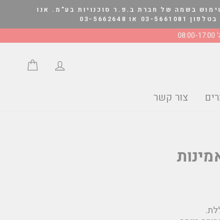
ימוש בשמה של חברת ב.פ.ר סוכנויות בע"מ. אנו
03-566264
08:0
התחבר/י
סל הצע
ים
צור קשר
מינות
לת.