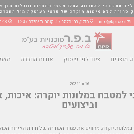
לידיעתכם כי לאחרונה החלו מעשי התחזות ונוכלות תוך ש
לא אימות מוקדם של פרטי העיסקה מול החברה בטלפון 03-5661081 או 8
info@bpr.co.il
חולון, רח' הלהב 17, קומה ב' יחידה C-07
א'-ה' 0-17:00
ג מוצרים
ציוד לפי עיסוק
אודות החברה
מאמר
16 נוב׳ 2024
 למטבח במלונות יוקרה: איכות, א
וביצועים
 במלונות יוקרה, מהווים את עמוד השדרה של חווית האירוח הכול