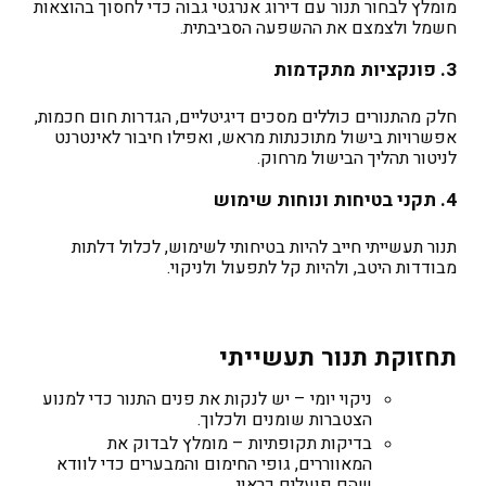
מומלץ לבחור תנור עם דירוג אנרגטי גבוה כדי לחסוך בהוצאות
חשמל ולצמצם את ההשפעה הסביבתית.
3. פונקציות מתקדמות
חלק מהתנורים כוללים מסכים דיגיטליים, הגדרות חום חכמות,
אפשרויות בישול מתוכנתות מראש, ואפילו חיבור לאינטרנט
לניטור תהליך הבישול מרחוק.
4. תקני בטיחות ונוחות שימוש
תנור תעשייתי חייב להיות בטיחותי לשימוש, לכלול דלתות
מבודדות היטב, ולהיות קל לתפעול ולניקוי.
תחזוקת תנור תעשייתי
ניקוי יומי
– יש לנקות את פנים התנור כדי למנוע
הצטברות שומנים ולכלוך.
בדיקות תקופתיות
– מומלץ לבדוק את
המאווררים, גופי החימום והמבערים כדי לוודא
שהם פועלים כראוי.