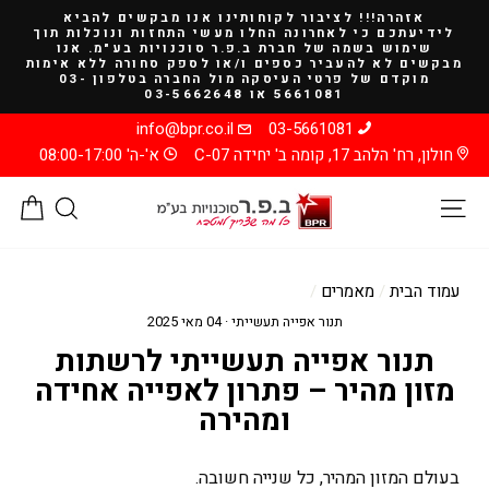
להמשך
אזהרה!!! לציבור לקוחותינו אנו מבקשים להביא
קריאה
לידיעתכם כי לאחרונה החלו מעשי התחזות ונוכלות תוך
שימוש בשמה של חברת ב.פ.ר סוכנויות בע"מ. אנו
מבקשים לא להעביר כספים ו/או לספק סחורה ללא אימות
מוקדם של פרטי העיסקה מול החברה בטלפון 03-
5661081 או 03-5662648
info@bpr.co.il
03-5661081
חולון, רח' הלהב 17, קומה ב' יחידה C-07
א'-ה' 08:00-17:00
ניווט באתר
חיפוש
סל
עמוד הבית
/
מאמרים
/
תנור אפייה תעשייתי
·
04 מאי 2025
תנור אפייה תעשייתי לרשתות
מזון מהיר – פתרון לאפייה אחידה
ומהירה
בעולם המזון המהיר, כל שנייה חשובה.