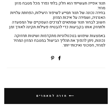
תנור אפייה תעשייתי הוא חלק בלתי נפרד מכל מטבח מזון
מהיר.
בחירה נכונה של תנור תסייע לשיפור היעילות, הפחתת עלויות
האנרגיה, ושמירה על איכות המזון.
חשוב לבחור תנור שמתאים לצרכים העסקיים של המסעדה
ולתחזק אותו בקביעות כדי להבטיח פעילות תקינה לאורך זמן.
באמצעות שימוש בטכנולוגיות מתקדמות ושיטות תחזוקה
נכונות, ניתן להפוך את תהליך הבישול במטבח המזון המהיר
למהיר, חסכוני ואיכותי יותר.
שתפי
Translation
בפייסבוק
missing:
ial.alt_text.share_on_pinterest
חזרה למאמרים