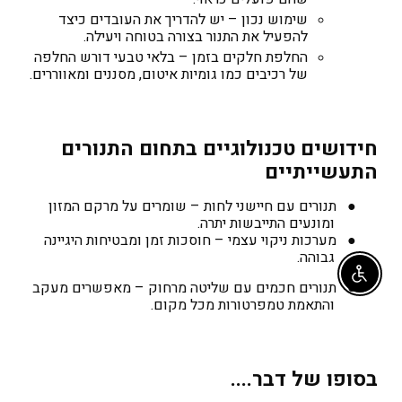
שימוש נכון
– יש להדריך את העובדים כיצד
להפעיל את התנור בצורה בטוחה ויעילה.
החלפת חלקים בזמן
– בלאי טבעי דורש החלפה
של רכיבים כמו גומיות איטום, מסננים ומאווררים.
חידושים טכנולוגיים בתחום התנורים
התעשייתיים
●
תנורים עם חיישני לחות
– שומרים על מרקם המזון
ומונעים התייבשות יתרה.
●
מערכות ניקוי עצמי
– חוסכות זמן ומבטיחות היגיינה
גבוהה.
Enable accessibility
●
תנורים חכמים עם שליטה מרחוק
– מאפשרים מעקב
והתאמת טמפרטורות מכל מקום.
בסופו של דבר....