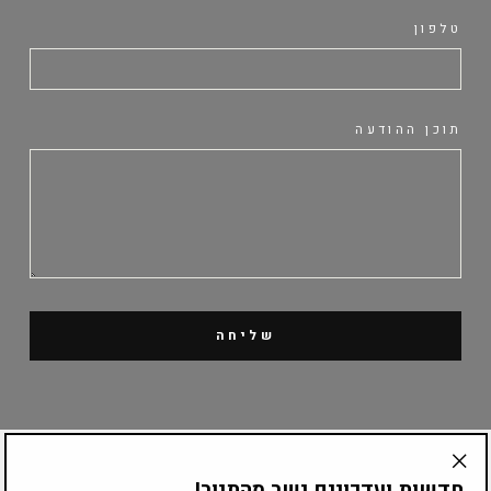
טלפון
תוכן ההודעה
שליחה
קטלוג מוצרים
חדשות ועדכונים ישר מהתנור!
"Translation