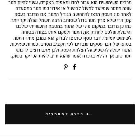
מרבית השימושים הוא עבור לחם ומאפים בצקיים, עשוי להיות תנור
שונה מתנור שמיועד למשל לבישול או אידוי כמו תנור במסעדה.
לאחר סוג העסק תרצו להתחשב בגודל התנור. אם מדובר בעסק
קטן הרי שלא צריך תנור גדול שסוחב הרבה חשמל ועולה יקר יותר.
כמו כן מדובר במיקום פיזי של התנור במטבח התעשייתי שלכם
והיכולת שלכם לתחזק את התנור ולמקם אותו בצורה בטוחה
לשימוש יומיומי. דבר נוסף שתרצו לבדוק הוא כמובן מחיר התנור.
בסופו של דבר עסקים עובדים לפי תקציב מסוים. כמויות שאיכות
התנור יכולה להשפיע על הצלחת העסק ולכן אתם רוצים לרכוש
תנור טוב אך זה לא בהכרח אומר שהוא חייב להיות הכי יקר בשוק.
שתפי
Translation
בפייסבוק
missing:
ial.alt_text.share_on_pinterest
חזרה למאמרים