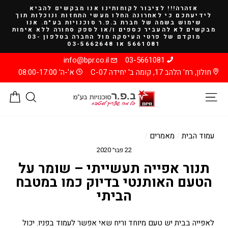
להמשך
אזהרה!!! לציבור לקוחותינו אנו מבקשים להביא
קריאה
לידיעתכם כי לאחרונה החלו מעשי התחזות ונוכלות תוך
שימוש בשמה של חברת ב.פ.ר סוכנויות בע"מ. אנו
מבקשים לא להעביר כספים ו/או לספק סחורה ללא אימות
מוקדם של פרטי העיסקה מול החברה בטלפון 03-
5661081 או 03-5662648
info@bpr.co.il
03-5661081
חולון, רח' הלהב 17, קומה ב' יחידה C-07
א'-ה' 08:00-17:00
ניווט באתר
חיפוש
סל
עמוד הבית
/
מאמרים
/
22 פבר׳ 2020
תנור אפייה תעשייתי – שומר על
הטעם האותנטי בדיוק כמו במטבח
הביתי
לאפייה בבית יש טעם מיוחד וריח שאי אפשר לעמוד בפניו. יכול