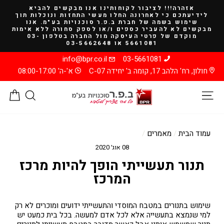
להמשך
אזהרה!!! לציבור לקוחותינו אנו מבקשים להביא
קריאה
לידיעתכם כי לאחרונה החלו מעשי התחזות ונוכלות תוך
שימוש בשמה של חברת ב.פ.ר סוכנויות בע"מ. אנו
מבקשים לא להעביר כספים ו/או לספק סחורה ללא אימות
מוקדם של פרטי העיסקה מול החברה בטלפון 03-
5661081 או 03-5662648
info@bpr.co.il
03-5661081
חולון, רח' הלהב 17, קומה ב' יחידה C-07
א'-ה' 08:00-17:00
ניווט באתר
חיפוש
סל
עמוד הבית
/
מאמרים
/
08 אוג׳ 2020
תנור תעשייתי הופך להיות מרכז
המרכז
שימוש בתנורים במטבח המוסדי והתעשייתי ידועים ומוכרים לא רק
למי שנמצא בתעשייה אלא לכל אדם למעשה. בכל בית כמעט יש