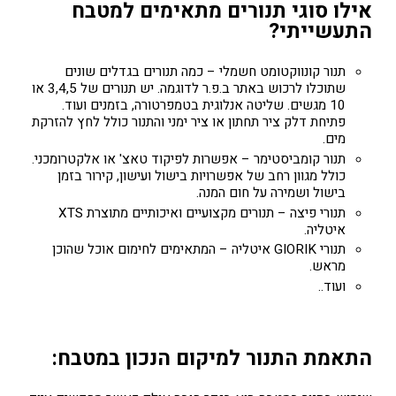
אילו סוגי תנורים מתאימים למטבח
התעשייתי?
תנור קונווקטומט חשמלי – כמה תנורים בגדלים שונים
שתוכלו לרכוש באתר ב.פ.ר לדוגמה. יש תנורים של 3,4,5 או
10 מגשים. שליטה אנלוגית בטמפרטורה, בזמנים ועוד.
פתיחת דלק ציר תחתון או ציר ימני והתנור כולל לחץ להזרקת
מים.
תנור קומביסטימר – אפשרות לפיקוד טאצ' או אלקטרומכני.
כולל מגוון רחב של אפשרויות בישול ועישון, קירור בזמן
בישול ושמירה על חום המנה.
תנורי פיצה – תנורים מקצועיים ואיכותיים מתוצרת
XTS
איטליה.
תנורי
GIORIK
איטליה – המתאימים לחימום אוכל שהוכן
מראש.
ועוד..
התאמת התנור למיקום הנכון במטבח: