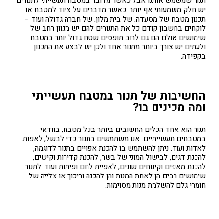
תנור שמשמש אותנו אבל כאשר מדובר במטבח תעשייתי לתנורים
יש חלק משמעותי אף יותר. כאשר מדברים על ציוד למטבח או
תכנון מטבח של מסעדה, של בית מלון, של חברה גדולה ועוד –
לוקחים בחשבון קודם כל את התנורים להם יש מגוון רחב של
שימושים אולם הם גם לרוב תופסים שטח גדול יותר במטבח
ולעתים יש צורך ביותר מתנור אחד ולכן יש לבצע את התכנון
בקפידה.
החשיבות של תנור במטבח תעשייתי
ומה מכינים בו?
תנור הוא אחד הכלים החשובים ביותר בכל מטבח, בוודאי
במטבחים תעשייתיים. אנו משתמשים בתנור כדי לבשל, לאפות,
לאדות ועוד. ניתן להשתמש בו להכנת אפויים בתנור לדוגמה,
להכנת דגים, לבישול המוני של בשר, להכנת קדירות וקישים,
להכנת מאפים וקינוחים שונים, לאפיית לחם ופיתות ועוד. לתנור
שימושים רבים הן לאחת המנות והן להכנה וריכוך או צלייה של
חומרי גלם להשלמת מנות מסוימות.