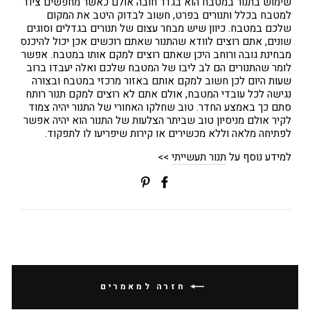
שימוש בתנור במטבח הוא בגדר חובה אולם כאשר מחפשים ציוד
למטבח בכלל ותנורים בפרט, חשוב לבדוק היטב את המקום
שלכם במטבח. כיוון שיש מבחר עצום של תנורים בגדלים וסוגים
שונים, אתם רוצים לוודא שהתנור שאתם רוכשים אכן יכול להיכנס
מבחינת גובה ורוחב היכן שאתם רוצים למקם אותו במטבח. אפשר
לומר שהתנורים הם לב ליבו של המטבח שלכם ואלה יעבדו ברוב
שעות היום לכן חשוב למקם אותם באזור מרכזי במטבח ובצורה
נגישה לכל עובדי המטבח, אולם אתם לא רוצים למקם תנור רותח
סתם כך באמצע החדר. טוב שחלקו האחורי של התנור יהיה צמוד
לקיר אולם מניסיון טוב שביתר הצלעות של התנור הוא יהיה אפשר
לפתיחה מלאה וללא מכשירים או קירות שיפריעו לו לתפקוד.
למידע נוסף על
תנור תעשייתי
>>
שתפי
Translation
בפייסבוק
missing:
ial.alt_text.share_on_pinterest
חזרה למאמרים