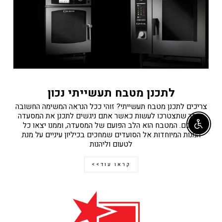
לתכנן מטבח תעשייתי נכון
צריכים לתכנן מטבח תעשייתי? זוהי ככל הנראה המשימה החשובה
ביותר שתצטרכו לעשות כאשר אתם ניגשים לתכנן את המסעדה
שלכם. המטבח הוא הלב הפועם של המסעדה, וממנו יצאו כל
Enable accessibility
המנות המיוחדות אל הסועדים שמחכים בכיליון עיניים על מנת
לטעום וליהנות
קראו עוד>>