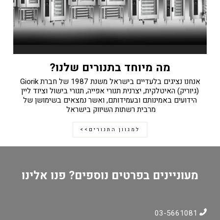
מה מיוחד בתנורים שלנו?
אנחנו נציגים בלעדיים בישראל משנת 1987 של חברת Giorik
(גיוריק) האיטלקית, יצרנית תנורי אפייה, תנורי בישול וציוד ליין
הידועים באמינותם ובעמידותם, ואשר נמצאים בשימושן של
מרבית רשתות השיווק בישראל
למגוון התנורים>>
מעוניינים בפרטים נוספים? פנו אלינו
03-5661081