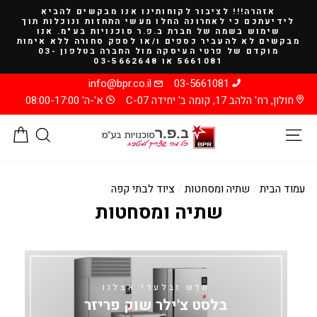
להמשך
אזהרה!!! לציבור לקוחותינו אנו מבקשים להביא
קריאה
לידיעתכם כי לאחרונה החלו מעשי התחזות ונוכלות תוך
שימוש בשמה של חברת ב.פ.ר סוכנויות בע"מ. אנו
מבקשים לא להעביר כספים ו/או לספק סחורה ללא אימות
מוקדם של פרטי העיסקה מול החברה בטלפון 03-
5661081 או 03-5662648
info@bpr.co.il
03-5661081
חולון, רח' הלהב 17, קומה ב' יחידה C-07
א'-ה' 08:00-17:00
ניווט באתר
חיפוש
סל
עמוד הבית
/
שתיה ומסחטות
/
ציוד לבתי קפה
שתיה ומסחטות
חדש ובלעדי אצלנו
בלסט צ'ילר שוק פריזר