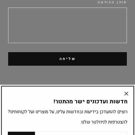
תוכן ההודעה
שליחה
קטלוג מוצרים
חדשות ועדכונים ישר מהתנור!
"Translation
missing:
ציוד לפי עיסוק
רוצים להתעדכן בידיעות ובחדשות עלינו, על מוצרינו ועל לקוחותינו?
he.general.accessibility.close_modal"
להצטרפות לניוזלטר שלנו:
להצטרפות לרשימת התפוצה:
אימייל