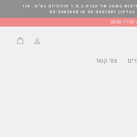
ימוש בשמה של חברת ב.פ.ר סוכנויות בע"מ. אנו
03-566264
08:0
התחבר/י
סל הצע
ים
צור קשר