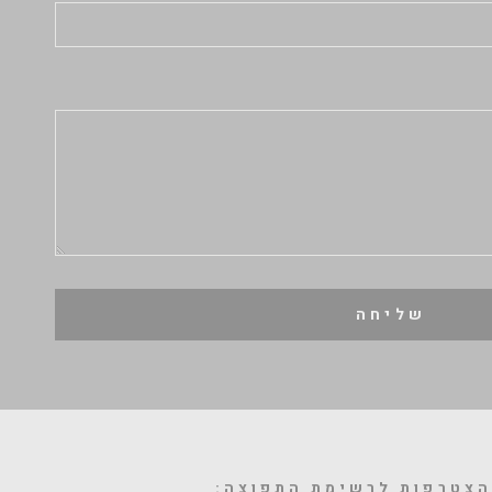
שליחה
צטרפות לרשימת התפוצה: