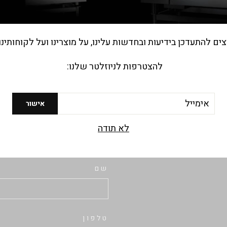
האפייה וההסעדה בישראל
אודות החברה
צים להתעדכן בידיעות ובחדשות עלינו, על מוצרינו ועל לקוחותינו
להצטרפות לניוזלטר שלנו:
יל
אישור
מעוניינים בפרטים נוספים? פנו אלינו
לא תודה
שם
טלפון