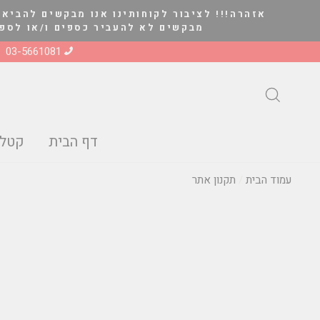
להמשך
אזהרה!!! לציבור לקוחותינו אנו מבקשים להביא 
קריאה
מבקשים לא להעביר כספים ו/או לספק סחורה ל
03-5661081
חיפוש
דף הבית
קטלו
עמוד הבית
/
תקנון אתר