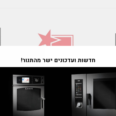
"Tran
חדשות ועדכונים ישר מהתנור!
m
he.general.accessibility.clos
מי אנחנו?
חברת ב.פ.ר סוכנויות בע"מ נוסדה בראשית שנות ה-70
ועוסקת ביבוא ושיווק ציוד מגוון למטבח המוסדי ולענף