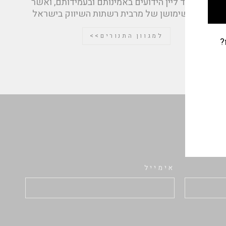
בישול וציוד ליין הידועים באמינותם ובעמידותם, ואשר
נמצאים בשימושן של מרבית רשתות השיווק בישראל
למגוון התנורים>>
?
אימייל