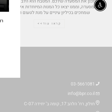
לתכנן את המסעדה שלכם. המטבח הוא הלב הפועם של
המסעדה, וממנו יצאו כל המנות המיוחדות אל הסועדים
Enable accessibility
שמחכים בכיליון עיניים על מנת לטעום וליהנות
רו
קראו עוד>>
אימי
03-5661081
info@bpr.co.il
חולון, רח' הלהב 17, קומה ב' יחידה C-07