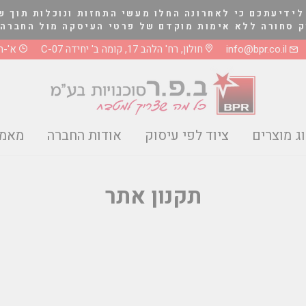
לידיעתכם כי לאחרונה החלו מעשי התחזות ונוכלות תוך ש
לא אימות מוקדם של פרטי העיסקה מול החברה בטלפון 03-5661081 או 8
info@bpr.co.il
חולון, רח' הלהב 17, קומה ב' יחידה C-07
א'-ה' 0-17:00
ג מוצרים
ציוד לפי עיסוק
אודות החברה
מאמר
תקנון אתר