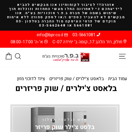
להמשך
אזהרה!!! לציבור לקוחותינו אנו מבקשים להביא
קריאה
לידיעתכם כי לאחרונה החלו מעשי התחזות ונוכלות תוך
שימוש בשמה של חברת ב.פ.ר סוכנויות בע"מ. אנו
מבקשים לא להעביר כספים ו/או לספק סחורה ללא אימות
מוקדם של פרטי העיסקה מול החברה בטלפון 03-
5661081 או 03-5662648
info@bpr.co.il
03-5661081
חולון, רח' הלהב 17, קומה ב' יחידה C-07
א'-ה' 08:00-17:00
ניווט באתר
חיפוש
סל
עמוד הבית
/
בלאסט צ'ילרים / שוק פריזרים
/
ציוד לדוכני מזון
בלאסט צ'ילרים / שוק פריזרים
חדש ובלעדי אצלנו
בלסט צ'ילר שוק פריזר