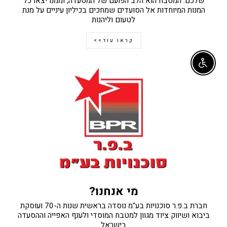
שלכם. המטבח הוא הלב הפועם של המסעדה, וממנו יצאו כל
המנות המיוחדות אל הסועדים שמחכים בכיליון עיניים על מנת
לטעום וליהנות
קראו עוד>>
Enable accessibility
מי אנחנו?
חברת ב.פ.ר סוכנויות בע"מ נוסדה בראשית שנות ה-70 ועוסקת
ביבוא ושיווק ציוד מגוון למטבח המוסדי ולענף האפייה וההסעדה
בישראל