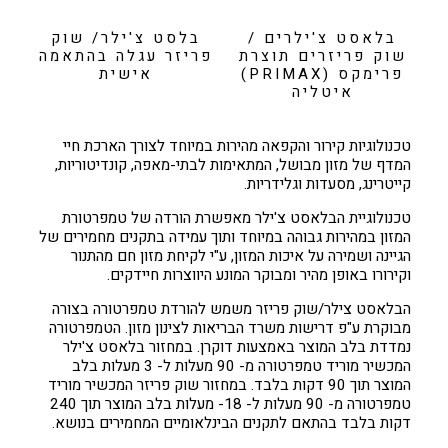
בלאסט צ'ילרים /
בלסט צ'ילר/ שוק
שוק פריזרים תוצרת
פריזר עגלה בהתאמה
פרימקס (PRIMAX)
אישית
איטליה
טכנולוגיות קירור והקפאה מהירות במיוחד לצורך הארכת חיי
המדף של מזון מבושל, המתאימות לבתי-מאפה, קונדיטוריות,
קייטרינג, מסעדות וגלידריות.
טכנולוגיית הבלאסט צ'ילר מאפשרת הורדה של טמפרטורת
המזון במהירות גבוהה במיוחד ותוך עמידה בתקנים מחמירים של
הגיינה ושמירה על איכות המזון, ע"י לקיחת מזון חם מהתנור
וקירורו באופן מהיר ומבוקר המונע היווצרות חיידקים.
הבלאסט צילר/שוק פריזר משמש להורדת טמפרטורה בצורה
מבוקרת ע"פ דרישות משרד הבריאות לצינון מזון. הטמפרטורה
נמדדת בלב המוצר באמצעות דוקרן. במחזור בלאסט צ'ילר
המכשיר מוריד טמפרטורה מ- 90 מעלות ל- 3 מעלות בלב
המוצר תוך 90 דקות בלבד. במחזור שוק פריזר המכשיר מוריד
טמפרטורה מ- 90 מעלות ל- 18- מעלות בלב המוצר תוך 240
דקות בלבד בהתאם לתקנים הבינלאומיים המחמירים בנושא.