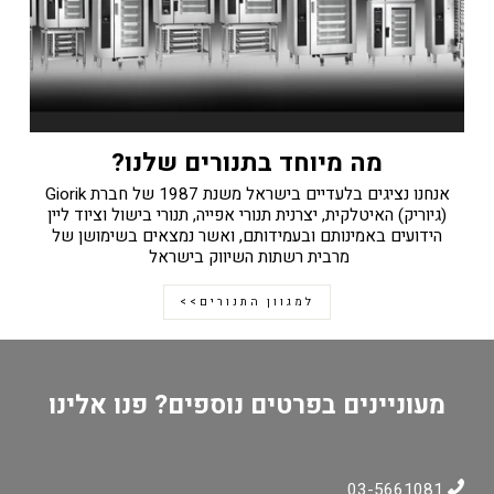
מה מיוחד בתנורים שלנו?
אנחנו נציגים בלעדיים בישראל משנת 1987 של חברת Giorik
(גיוריק) האיטלקית, יצרנית תנורי אפייה, תנורי בישול וציוד ליין
הידועים באמינותם ובעמידותם, ואשר נמצאים בשימושן של
מרבית רשתות השיווק בישראל
למגוון התנורים>>
מעוניינים בפרטים נוספים? פנו אלינו
03-5661081