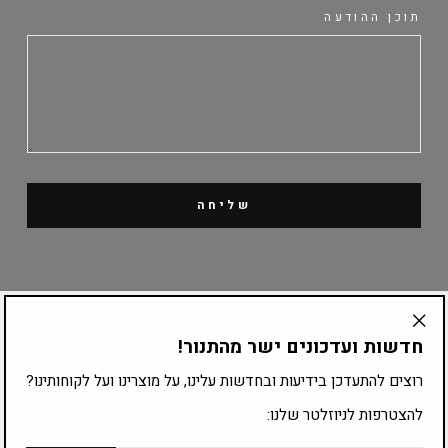
תוכן ההודעה
שליחה
קטלוג מוצרים
חדשות ועדכונים ישר מהתנור!
"Translation
missing:
ציוד לפי עיסוק
רוצים להתעדכן בידיעות ובחדשות עלינו, על מוצרינו ועל לקוחותינו?
he.general.accessibility.close_modal"
להצטרפות לניוזלטר שלנו:
להצטרפות לרשימת התפוצה: