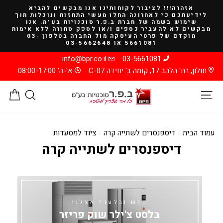
להמשך
אזהרה!!! לציבור לקוחותינו אנו מבקשים להביא
קריאה
לידיעתכם כי לאחרונה החלו מעשי התחזות ונוכלות תוך
שימוש בשמה של חברת ב.פ.ר סוכנויות בע"מ. אנו
מבקשים לא להעביר כספים ו/או לספק סחורה ללא אימות
מוקדם של פרטי העיסקה מול החברה בטלפון 03-
5661081 או 03-5662648
info@bpr.co.il
03-5661081
חולון, רח' הלהב 17, קומה ב' יחידה C-07
א'-ה' 08:00-17:00
ניווט באתר
חיפוש
סל
עמוד הבית
/
דיספנסרים לשתייה קרה
/
ציוד למסעדות
דיספנסרים לשתייה קרה
חדש ובלעדי אצלנו
בלסט צ'ילר שוק פריזר