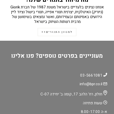
מה מיוחד בתנורים שלנו?
אנחנו נציגים בלעדיים בישראל משנת 1987 של חברת Giorik
(גיוריק) האיטלקית, יצרנית תנורי אפייה, תנורי בישול וציוד ליין
הידועים באמינותם ובעמידותם, ואשר נמצאים בשימושן של
מרבית רשתות השיווק בישראל
למגוון התנורים>>
מעוניינים בפרטים נוספים? פנו אלינו
03-5661081
info@bpr.co.il
חולון, רח' הלהב 17, קומה ב' יחידה C-07
שעות פתיחה
א-ה 8.00-17.00