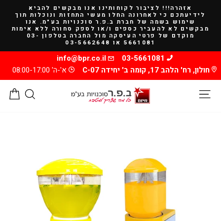
להמשך
אזהרה!!! לציבור לקוחותינו אנו מבקשים להביא
קריאה
לידיעתכם כי לאחרונה החלו מעשי התחזות ונוכלות תוך
שימוש בשמה של חברת ב.פ.ר סוכנויות בע"מ. אנו
מבקשים לא להעביר כספים ו/או לספק סחורה ללא אימות
מוקדם של פרטי העיסקה מול החברה בטלפון 03-
5661081 או 03-5662648
info@bpr.co.il
03-5661081
חולון, רח' הלהב 17, קומה ב' יחידה C-07
א'-ה' 08:00-17:00
ניווט באתר
חיפוש
סל