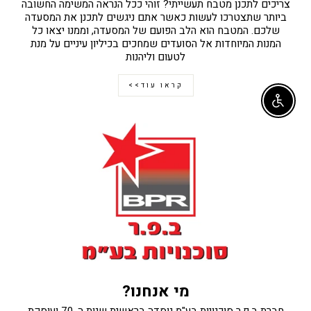
צריכים לתכנן מטבח תעשייתי? זוהי ככל הנראה המשימה החשובה
ביותר שתצטרכו לעשות כאשר אתם ניגשים לתכנן את המסעדה
שלכם. המטבח הוא הלב הפועם של המסעדה, וממנו יצאו כל
המנות המיוחדות אל הסועדים שמחכים בכיליון עיניים על מנת
לטעום וליהנות
קראו עוד>>
Enable accessibility
מי אנחנו?
חברת ב.פ.ר סוכנויות בע"מ נוסדה בראשית שנות ה-70 ועוסקת