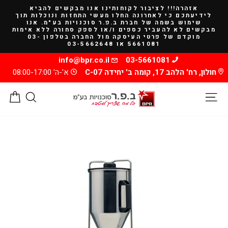
להמשך
אזהרה!!! לציבור לקוחותינו אנו מבקשים להביא
קריאה
לידיעתכם כי לאחרונה החלו מעשי התחזות ונוכלות תוך
שימוש בשמה של חברת ב.פ.ר סוכנויות בע"מ. אנו
מבקשים לא להעביר כספים ו/או לספק סחורה ללא אימות
מוקדם של פרטי העיסקה מול החברה בטלפון 03-
5661081 או 03-5662648
info@bpr.co.il
03-5661081
חולון, רח' הלהב 17, קומה ב' יחידה C-07
א'-ה' 08:00-17:00
ניווט באתר
חיפוש
סל