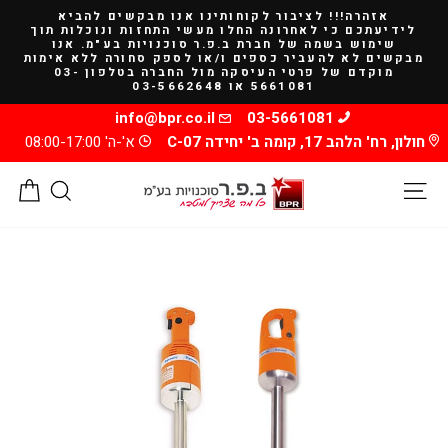
להמשך
אזהרה!!! לציבור לקוחותינו אנו מבקשים להביא
קריאה
לידיעתכם כי לאחרונה החלו מעשי התחזות ונוכלות תוך
שימוש בשמה של חברת ב.פ.ר סוכנויות בע"מ. אנו
מבקשים לא להעביר כספים ו/או לספק סחורה ללא אימות
מוקדם של פרטי העיסקה מול החברה בטלפון 03-
5661081 או 03-5662648
info@bpr.co.il
03-5661081
חולון, רח' הלהב 17, קומה ב' יחידה C-07
א'-ה' 08:00-17:00
ניווט באתר
חיפוש
סל