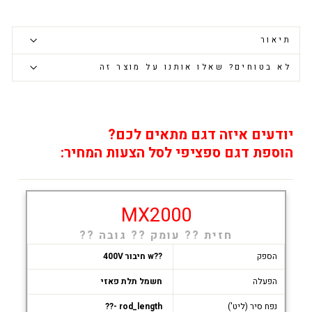
תיאור
לא בטוחים? שאלו אותנו על מוצר זה
יודעים איזה דגם מתאים לכם?
הוספת דגם ספציפי לסל הצעות המחיר:
MX2000
חזית ?? עומק ?? גובה ??
הספק
??w חיבור 400V
הפעלה
חשמל תלת פאזי
נפח סיר (ליט')
rod_length -??