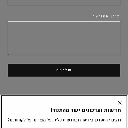
תוכן ההודעה
שליחה
קטלוג מוצרים
חדשות ועדכונים ישר מהתנור!
"Translation
missing:
רוצים להתעדכן בידיעות ובחדשות עלינו, על מוצרינו ועל לקוחותינו?
ציוד לפי עיסוק
he.general.accessibility.close_modal"