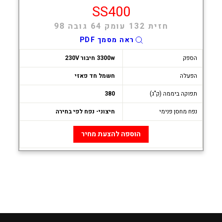
SS400
חזית 132 עומק 64 גובה 98
ראה מסמך PDF
הספק
3300w חיבור 230V
הפעלה
חשמל חד פאזי
תפוקה ביממה (ק"ג)
380
נפח מחסן פנימי
חיצוני- נפח לפי בחירה
הוספה להצעת מחיר