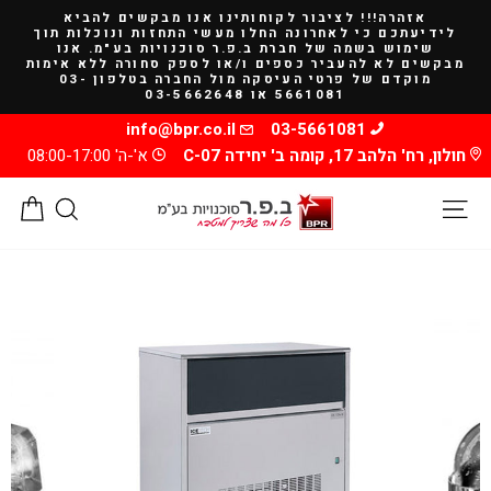
להמשך
אזהרה!!! לציבור לקוחותינו אנו מבקשים להביא
קריאה
לידיעתכם כי לאחרונה החלו מעשי התחזות ונוכלות תוך
שימוש בשמה של חברת ב.פ.ר סוכנויות בע"מ. אנו
מבקשים לא להעביר כספים ו/או לספק סחורה ללא אימות
מוקדם של פרטי העיסקה מול החברה בטלפון 03-
5661081 או 03-5662648
info@bpr.co.il
03-5661081
חולון, רח' הלהב 17, קומה ב' יחידה C-07
א'-ה' 08:00-17:00
ניווט באתר
חיפוש
סל