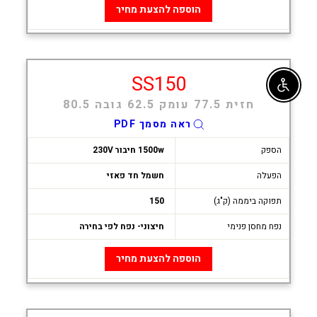
הוספה להצעת מחיר
SS150
Enable accessibility
חזית 77.5 עומק 62.5 גובה 80.5
ראה מסמך PDF
הספק
1500w חיבור 230V
הפעלה
חשמל חד פאזי
תפוקה ביממה (ק"ג)
150
נפח מחסן פנימי
חיצוני- נפח לפי בחירה
הוספה להצעת מחיר