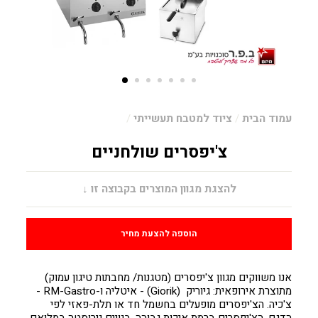
עמוד הבית
/
ציוד למטבח תעשייתי
/
צ'יפסרים שולחניים
מחיר
להצגת מגוון המוצרים בקבוצה זו ↓
הוספה להצעת מחיר
אנו משווקים מגוון צ'יפסרים (מטגנות/ מחבתות טיגון עמוק)
מתוצרת אירופאית: גיוריק (Giorik) - איטליה ו-RM-Gastro -
צ'כיה. הצ'יפסרים מופעלים בחשמל חד או תלת-פאזי לפי