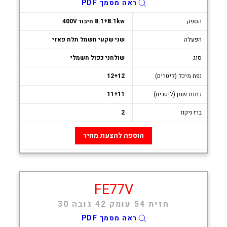
ראה מסמך PDF
הספק
8.1+8.1kw חיבור 400V
הפעלה
שני שקעי חשמל תלת פאזי
סוג
שולחני כפול חשמלי
נפח מיכל (ליטרים)
12+12
כמות שמן (ליטרים)
11+11
ברז ניקוז
2
הוספה להצעת מחיר
FE77V
חזית 54 עומק 42 גובה 30
ראה מסמך PDF