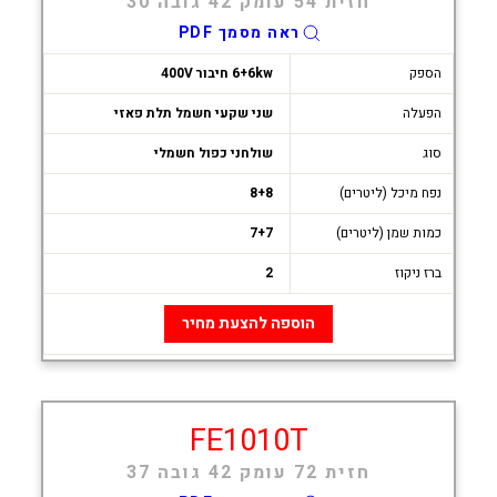
חזית 54 עומק 42 גובה 30
ראה מסמך PDF
הספק
6+6kw חיבור 400V
הפעלה
שני שקעי חשמל תלת פאזי
סוג
שולחני כפול חשמלי
נפח מיכל (ליטרים)
8+8
כמות שמן (ליטרים)
7+7
ברז ניקוז
2
הוספה להצעת מחיר
FE1010T
חזית 72 עומק 42 גובה 37