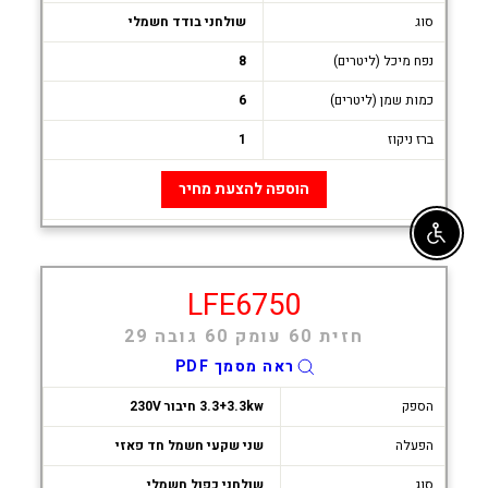
סוג
שולחני בודד חשמלי
נפח מיכל (ליטרים)
8
כמות שמן (ליטרים)
6
ברז ניקוז
1
הוספה להצעת מחיר
Enable accessibility
LFE6750
חזית 60 עומק 60 גובה 29
ראה מסמך PDF
הספק
3.3+3.3kw חיבור 230V
הפעלה
שני שקעי חשמל חד פאזי
סוג
שולחני כפול חשמלי