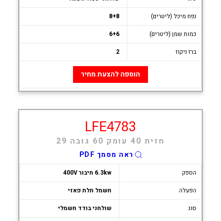
נפח מיכל (ליטרים)
8+8
כמות שמן (ליטרים)
6+6
ברז ניקוז
2
הוספה להצעת מחיר
LFE4783
חזית 40 עומק 60 גובה 29
ראה מסמך PDF
הספק
6.3kw חיבור 400V
הפעלה
חשמל תלת פאזי
סוג
שולחני בודד חשמלי