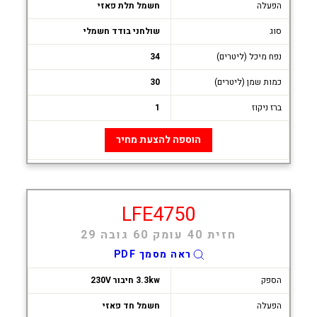
הפעלה
חשמל תלת פאזי
סוג
שולחני בודד חשמלי
נפח מיכל (ליטרים)
34
כמות שמן (ליטרים)
30
ברז ניקוז
1
הוספה להצעת מחיר
LFE4750
חזית 40 עומק 60 גובה 29
ראה מסמך PDF
הספק
3.3kw חיבור 230V
הפעלה
חשמל חד פאזי