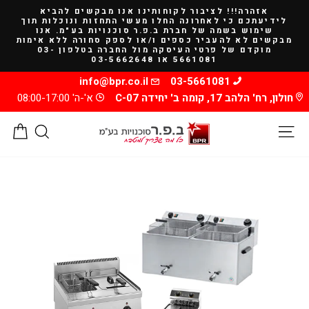
להמשך
אזהרה!!! לציבור לקוחותינו אנו מבקשים להביא
קריאה
לידיעתכם כי לאחרונה החלו מעשי התחזות ונוכלות תוך
שימוש בשמה של חברת ב.פ.ר סוכנויות בע"מ. אנו
מבקשים לא להעביר כספים ו/או לספק סחורה ללא אימות
מוקדם של פרטי העיסקה מול החברה בטלפון 03-
5661081 או 03-5662648
info@bpr.co.il
03-5661081
חולון, רח' הלהב 17, קומה ב' יחידה C-07
א'-ה' 08:00-17:00
ניווט באתר
חיפוש
סל