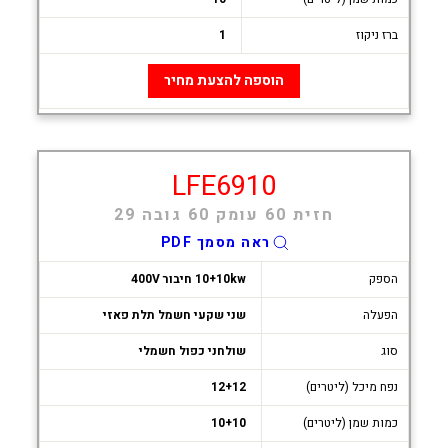
ברז ניקוז
1
הוספה להצעת מחיר
LFE6910
חזית 60 עומק 60 גובה 29
ראה מסמך PDF
הספק
10+10kw חיבור 400V
הפעלה
שני שקעי חשמל תלת פאזי
סוג
שולחני כפול חשמלי
נפח מיכל (ליטרים)
12+12
כמות שמן (ליטרים)
10+10