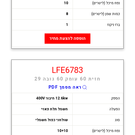
נפח מיכל (ליטרים)
10
כמות שמן (ליטרים)
8
ברז ניקוז
1
הוספה להצעת מחיר
LFE6783
חזית 60 עומק 60 גובה 29
ראה מסמך PDF
הספק
12.6kw חיבור 400V
הפעלה
חשמל תלת פאזי
סוג
שולחני כפול חשמלי
נפח מיכל (ליטרים)
10+10