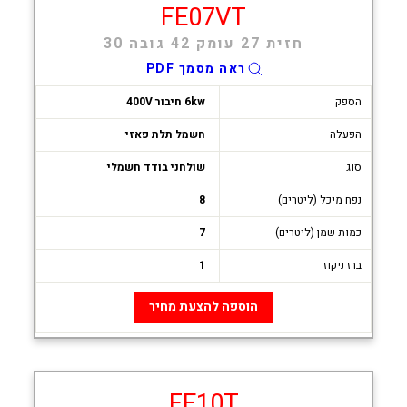
FE07VT
חזית 27 עומק 42 גובה 30
ראה מסמך PDF
הספק
6kw חיבור 400V
הפעלה
חשמל תלת פאזי
סוג
שולחני בודד חשמלי
נפח מיכל (ליטרים)
8
כמות שמן (ליטרים)
7
ברז ניקוז
1
הוספה להצעת מחיר
FE10T