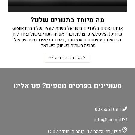
מה מיוחד בתנורים שלנו?
אנחנו נציגים בלעדיים בישראל משנת 1987 של חברת Giorik
(גיוריק) האיטלקית, יצרנית תנורי אפייה, תנורי בישול וציוד ליין
הידועים באמינותם ובעמידותם, ואשר נמצאים בשימושן של
מרבית רשתות השיווק בישראל
למגוון התנורים>>
מעוניינים בפרטים נוספים? פנו אלינו
03-5661081
info@bpr.co.il
חולון, רח' הלהב 17, קומה ב' יחידה C-07