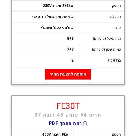
הספק
3+3kw חיבור 230V
הפעלה
שני שקעי חשמל חד פאזי
סוג
שולחני כפול חשמלי
נפח מיכל (ליטרים)
8+8
כמות שמן (ליטרים)
7+7
ברז ניקוז
2
הוספה להצעת מחיר
FE30T
חזית 54 עומק 45 גובה 37
ראה מסמך PDF
הספק
9kw חיבור 400V