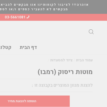
להמשך
אזהרה!!! לציבור לקוחותינו אנו מבקשים להביא 
קריאה
מבקשים לא להעביר כספים ו/או לספק סחורה ל
03-5661081
חיפוש
דף הבית
קטלוג
עמוד הבית
/
ציוד למסעדות
/
מוטות ריסוק (רמבו)
מחיר
להצגת מגוון המוצרים בקבוצה זו ↓
הוספה להצעת מחיר