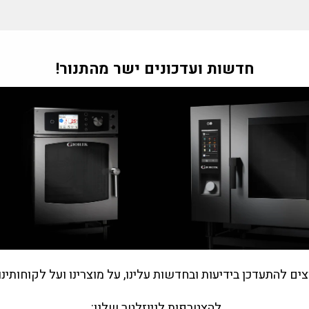
"Tran
חדשות ועדכונים ישר מהתנור!
m
חזרה לציוד למסעדות
he.general.accessibility.close
צים להתעדכן בידיעות ובחדשות עלינו, על מוצרינו ועל לקוחותינו
להצטרפות לניוזלטר שלנו: