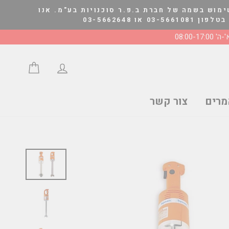
ימוש בשמה של חברת ב.פ.ר סוכנויות בע"מ. אנו
03-566264
' 08:00-17:00
התחבר/י
סל הצע
רים
צור קשר