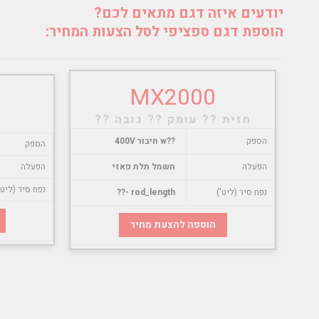
יודעים איזה דגם מתאים לכם?
הוספת דגם ספציפי לסל הצעות המחיר:
MX2000
חזית ?? עומק ?? גובה ??
הספק
??w חיבור 400V
הספק
הפעלה
חשמל תלת פאזי
הפעלה
נפח סיר (ליט'
נפח סיר (ליט')
rod_length -??
הוספה להצעת מחיר