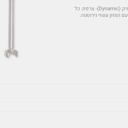
אנו משווקים מוטות ריסוק (רמבו) מתוצרת חברת דיינאמיק (Dynamic)- צרפת. כל
ם המזון עשוי נירוסטה.