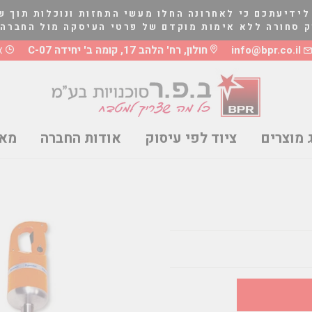
לידיעתכם כי לאחרונה החלו מעשי התחזות ונוכלות תוך ש
לא אימות מוקדם של פרטי העיסקה מול החברה בטלפון 03-5661081 או 8
info@bpr.co.il
חולון, רח' הלהב 17, קומה ב' יחידה C-07
א'-ה
 מוצרים
ציוד לפי עיסוק
אודות החברה
מאמ