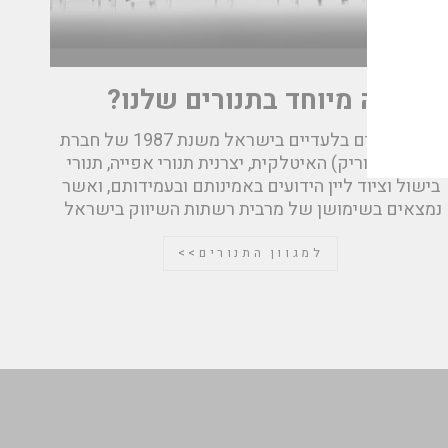
מה מיוחד בתנורים שלנו?
אנחנו נציגים בלעדיים בישראל משנת 1987 של חברת
Giorik (גיוריק) האיטלקית, יצרנית תנורי אפייה, תנורי
בישול וציוד ליין הידועים באמינותם ובעמידותם, ואשר
נמצאים בשימושן של מרבית רשתות השיווק בישראל
למגוון התנורים>>