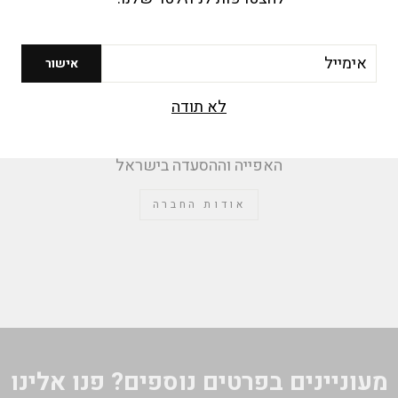
יל
אישור
מי אנחנו?
לא תודה
חברת ב.פ.ר סוכנויות בע"מ נוסדה בראשית שנות ה-70
ועוסקת ביבוא ושיווק ציוד מגוון למטבח המוסדי ולענף
האפייה וההסעדה בישראל
אודות החברה
מעוניינים בפרטים נוספים? פנו אלינו