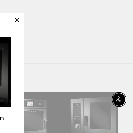
slation
issing:
_modal"
Enable accessibility
רו