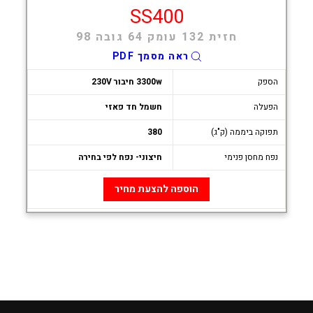
SS400
חזית 132 עומק 64 גובה 98
ראה מסמך PDF
הספק
3300w חיבור 230V
הפעלה
חשמל חד פאזי
תפוקה ביממה (ק"ג)
380
נפח מחסן פנימי
חיצוני- נפח לפי בחירה
הוספה להצעת מחיר