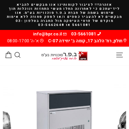
להמשך
אזהרה!!! לציבור לקוחותינו אנו מבקשים להביא
קריאה
לידיעתכם כי לאחרונה החלו מעשי התחזות ונוכלות תוך
שימוש בשמה של חברת ב.פ.ר סוכנויות בע"מ. אנו
מבקשים לא להעביר כספים ו/או לספק סחורה ללא אימות
מוקדם של פרטי העיסקה מול החברה בטלפון 03-
5661081 או 03-5662648
info@bpr.co.il
03-5661081
חולון, רח' הלהב 17, קומה ב' יחידה C-07
א'-ה' 08:00-17:00
ניווט באתר
חיפוש
סל