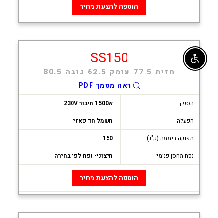
הוספה להצעת מחיר
SS150
Enable accessibility
חזית 77.5 עומק 62.5 גובה 80.5
ראה מסמך PDF
הספק
1500w חיבור 230V
הפעלה
חשמל חד פאזי
תפוקה ביממה (ק"ג)
150
נפח מחסן פנימי
חיצוני- נפח לפי בחירה
הוספה להצעת מחיר