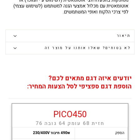
מסופקות בהפעלה חצי אוטומאטית (לשימוש ע"י המוכר) או
אוטומאטית עם מכלול אמצעי הגנה למשתמש (לשימוש עצמי)
לפי צרכי הלקוח ואופי המשתמשים.
תיאור
לא בטוחים? שאלו אותנו על מוצר זה
יודעים איזה דגם מתאים לכם?
הוספת דגם ספציפי לסל הצעות המחיר:
PICO450
חזית 68 עומק 64 גובה 76
הספק
490w חיבור 230/400V