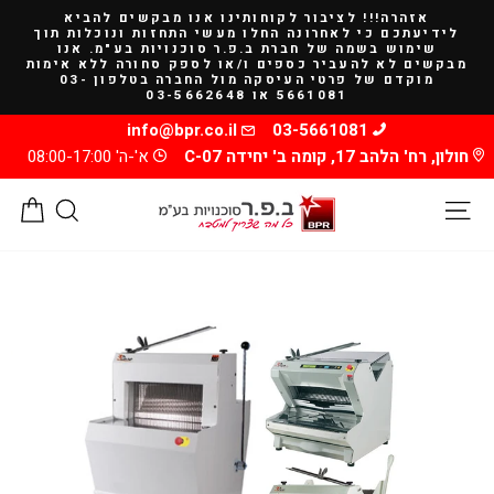
להמשך
אזהרה!!! לציבור לקוחותינו אנו מבקשים להביא
קריאה
לידיעתכם כי לאחרונה החלו מעשי התחזות ונוכלות תוך
שימוש בשמה של חברת ב.פ.ר סוכנויות בע"מ. אנו
מבקשים לא להעביר כספים ו/או לספק סחורה ללא אימות
מוקדם של פרטי העיסקה מול החברה בטלפון 03-
5661081 או 03-5662648
info@bpr.co.il
03-5661081
חולון, רח' הלהב 17, קומה ב' יחידה C-07
א'-ה' 08:00-17:00
ניווט באתר
חיפוש
סל