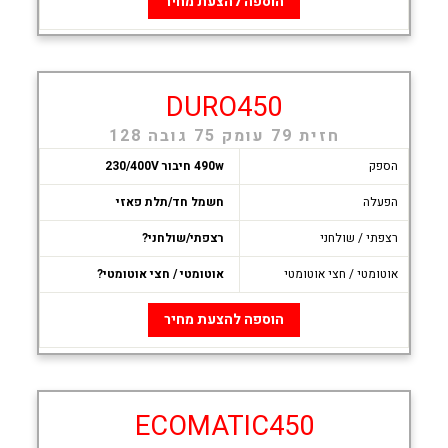
הוספה להצעת מחיר
DURO450
חזית 79 עומק 75 גובה 128
הספק
490w חיבור 230/400V
הפעלה
חשמל חד/תלת פאזי
רצפתי / שולחני
רצפתי/שולחני?
אוטומטי / חצי אוטומטי
אוטומטי / חצי אוטומטי?
הוספה להצעת מחיר
ECOMATIC450