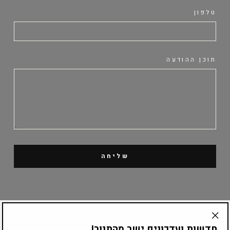
טלפון
תוכן ההודעה
שליחה
קטלוג מוצרים
חדשות ועדכונים ישר מהתנור!
"Translation