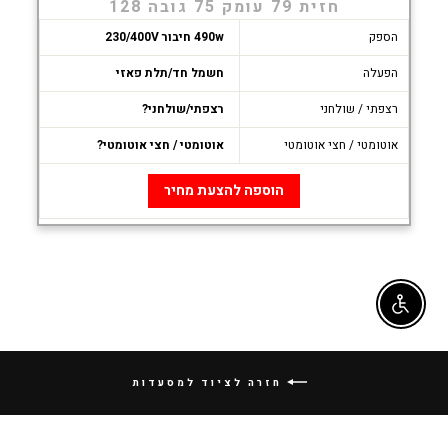
חזית 79 עומק 75 גובה 128
הספק
490w חיבור 230/400V
הפעלה
חשמל חד/תלת פאזי
רצפתי / שולחני
רצפתי/שולחני?
אוטומטי / חצי אוטומטי
אוטומטי / חצי אוטומטי?
הוספה להצעת מחיר
Enable accessibility
חזרה לציוד למסעדות