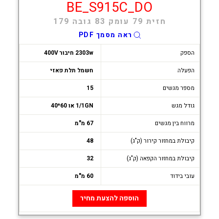
BE_S915C_DO
חזית 79 עומק 83 גובה 179
ראה מסמך PDF
הספק
2303w חיבור 400V
הפעלה
חשמל תלת פאזי
מספר מגשים
15
גודל מגש
1/1GN או 60*40
מרווח בין מגשים
67 מ"מ
קיבולת במחזור קירור (ק"ג)
48
קיבולת במחזור הקפאה (ק"ג)
32
עובי בידוד
60 מ"מ
הוספה להצעת מחיר