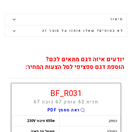
תיאור
לא בטוחים? שאלו אותנו על מוצר זה
יודעים איזה דגם מתאים לכם?
הוספת דגם ספציפי לסל הצעות המחיר:
BF_R031
חזית 62 עומק 67 גובה 67
ראה מסמך PDF
הספק
655w חיבור 230V
הפעלה
חשמל חד פאזי