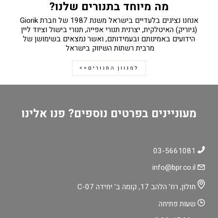
מה מיוחד בתנורים שלנו?
אנחנו נציגים בלעדיים בישראל משנת 1987 של חברת Giorik
(גיוריק) האיטלקית, יצרנית תנורי אפייה, תנורי בישול וציוד ליין
הידועים באמינותם ובעמידותם, ואשר נמצאים בשימושן של
מרבית רשתות השיווק בישראל
למגוון התנורים>>
מעוניינים בפרטים נוספים? פנו אלינו
03-5661081
info@bpr.co.il
חולון, רח' הלהב 17, קומה ב' יחידה C-07
שעות פתיחה