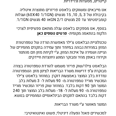
קייטרינג, מסעדות וגלידריות.
אנו מייבאים ומשווקים בלאסט פריזרים מתוצרת איטליה
בקיבולת של 3 ,5, 10, 15 מגשים (60X40 1/1GN) ועגלות
קומביסטימר עד 20 מגשים 2/1 GNאו 40 מגשים 1/1GN.
בנוסף, אנו מספקים בלאסט עגלה מותאם ספציפית לצרכי
הלקוח בהתאמה מקומית-
פרטים נוספים כאן
.
טכנולוגיית הבלאסט צ'ילר מאפשרת הורדה של טמפרטורת
המזון במהירות גבוהה במיוחד ותוך עמידה בתקנים מחמירים של
הגיינה ושמירה על איכות המזון, ע"י לקיחת מזון חם מהתנור
וקירורו באופן מהיר ומבוקר המונע היווצרות חיידקים.
הבלאסט צילר/שוק פריזר משמש להורדת טמפרטורה בצורה
מבוקרת ע"פ דרישות משרד הבריאות לצינון מזון. הטמפרטורה
נמדדת בלב המוצר באמצעות דוקרן. במחזור בלאסט צ'ילר
המכשיר מוריד טמפרטורה מ- 90 מעלות ל- 3 מעלות בלב
המוצר תוך 90 דקות בלבד. במחזור שוק פריזר המכשיר מוריד
טמפרטורה מ- 90 מעלות ל- 18- מעלות בלב המוצר תוך 240
דקות בלבד בהתאם לתקנים הבינלאומיים המחמירים בנושא.
המוצר מאושר ע"י משרד הבריאות.
למכשירים פאנל הפעלה דיגיטלי, פשוט ואינטואיטיבי.