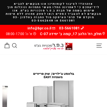
להמשך
אזהרה!!! לציבור לקוחותינו אנו מבקשים להביא
קריאה
לידיעתכם כי לאחרונה החלו מעשי התחזות ונוכלות תוך
שימוש בשמה של חברת ב.פ.ר סוכנויות בע"מ. אנו
מבקשים לא להעביר כספים ו/או לספק סחורה ללא אימות
מוקדם של פרטי העיסקה מול החברה בטלפון 03-
5661081 או 03-5662648
info@bpr.co.il
03-5661081
חולון, רח' הלהב 17, קומה ב' יחידה C-07
א'-ה' 08:00-17:00
ניווט באתר
חיפוש
סל