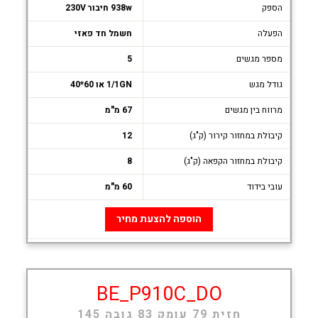
הספק
938w חיבור 230V
הפעלה
חשמל חד פאזי
מספר מגשים
5
גודל מגש
1/1GN או 60*40
מרווח בין מגשים
67 מ"מ
קיבולת במחזור קירור (ק"ג)
12
קיבולת במחזור הקפאה (ק"ג)
8
עובי בידוד
60 מ"מ
הוספה להצעת מחיר
BE_P910C_DO
חזית 79 עומק 83 גובה 145