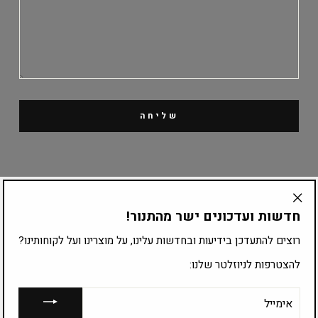
שליחה
קטלוג מוצרים
חדשות ועדכונים ישר מהתנור!
"Translation
missing:
ציוד לפי עיסוק
רוצים להתעדכן בידיעות ובחדשות עלינו, על מוצרינו ועל לקוחותינו?
he.general.accessibility.close_modal"
להצטרפות לניוזלטר שלנו:
להצטרפות לרשימת התפוצה:
אימייל