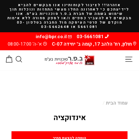
להמשך
אזהרה!!! לציבור לקוחותינו אנו מבקשים להביא
קריאה
לידיעתכם כי לאחרונה החלו מעשי התחזות ונוכלות תוך
שימוש בשמה של חברת ב.פ.ר סוכנויות בע"מ. אנו
מבקשים לא להעביר כספים ו/או לספק סחורה ללא אימות
מוקדם של פרטי העיסקה מול החברה בטלפון 03-
5661081 או 03-5662648
info@bpr.co.il
03-5661081
חולון, רח' הלהב 17, קומה ב' יחידה C-07
א'-ה' 08:00-17:00
ניווט באתר
חיפוש
סל
עמוד הבית
/
אינדוקציה
מחיר
הוספה להצעת מחיר