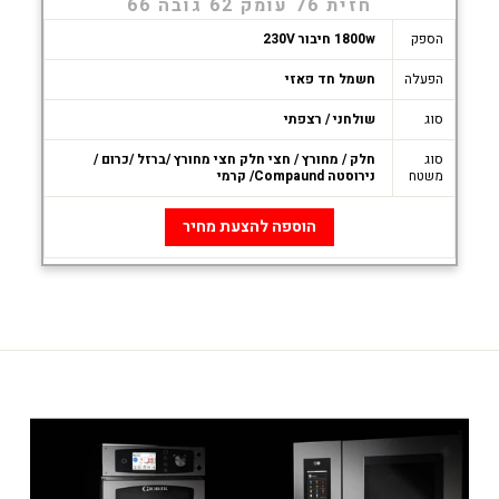
חזית 76 עומק 62 גובה 66
הספק
1800w חיבור 230V
הפעלה
חשמל חד פאזי
סוג
שולחני / רצפתי
סוג
חלק / מחורץ / חצי חלק חצי מחורץ /ברזל /כרום /
משטח
נירוסטה Compaund/ קרמי
הוספה להצעת מחיר