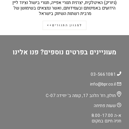
(גיוריק) האיטלקית, יצרנית תנורי אפייה, תנורי בישול וציוד ליין
הידועים באמינותם ובעמידותם, ואשר נמצאים בשימושן של
מרבית רשתות השיווק בישראל
למגוון התנורים>>
מעוניינים בפרטים נוספים? פנו אלינו
03-5661081
info@bpr.co.il
חולון, רח' הלהב 17, קומה ב' יחידה C-07
שעות פתיחה
א-ה 8.00-17.00
חניה חינם במקום