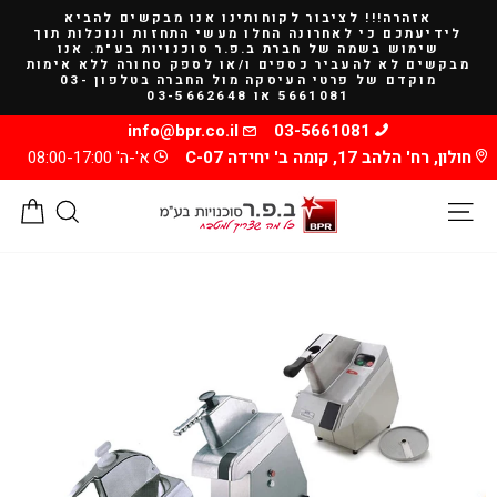
להמשך
אזהרה!!! לציבור לקוחותינו אנו מבקשים להביא
קריאה
לידיעתכם כי לאחרונה החלו מעשי התחזות ונוכלות תוך
שימוש בשמה של חברת ב.פ.ר סוכנויות בע"מ. אנו
מבקשים לא להעביר כספים ו/או לספק סחורה ללא אימות
מוקדם של פרטי העיסקה מול החברה בטלפון 03-
5661081 או 03-5662648
info@bpr.co.il
03-5661081
חולון, רח' הלהב 17, קומה ב' יחידה C-07
א'-ה' 08:00-17:00
ניווט באתר
חיפוש
סל